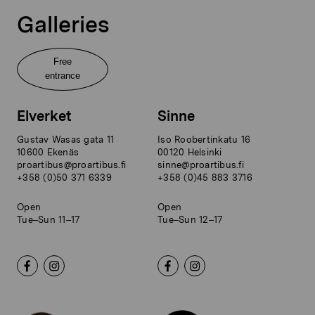
Galleries
Free
entrance
Elverket
Sinne
Gustav Wasas gata 11
Iso Roobertinkatu 16
10600 Ekenäs
00120 Helsinki
proartibus@proartibus.fi
sinne@proartibus.fi
+358 (0)50 371 6339
+358 (0)45 883 3716
Open
Open
Tue–Sun 11–17
Tue–Sun 12–17