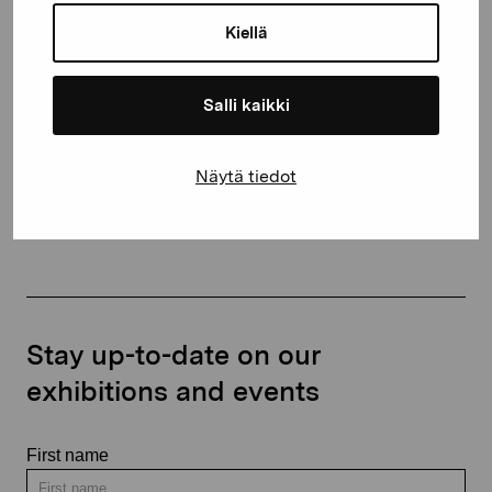
10600 Ekenäs
Kiellä
proartibus@proartibus.fi
+358 (0)50 371 6339
Salli kaikki
Näytä tiedot
Contact us
Stay up-to-date on our
exhibitions and events
First name