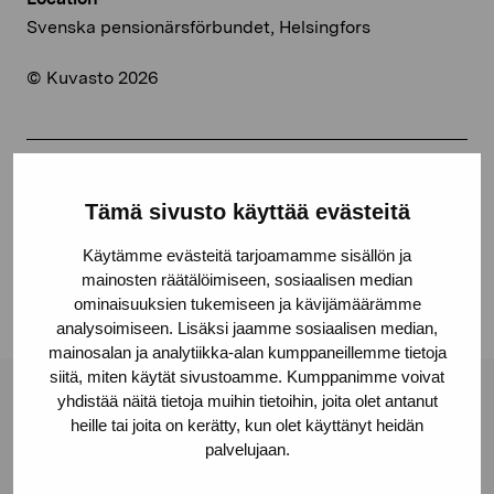
Svenska pensionärsförbundet, Helsingfors
© Kuvasto 2026
Share:
Tämä sivusto käyttää evästeitä
Facebook
Käytämme evästeitä tarjoamamme sisällön ja
Linkedin
mainosten räätälöimiseen, sosiaalisen median
ominaisuuksien tukemiseen ja kävijämäärämme
analysoimiseen. Lisäksi jaamme sosiaalisen median,
mainosalan ja analytiikka-alan kumppaneillemme tietoja
siitä, miten käytät sivustoamme. Kumppanimme voivat
yhdistää näitä tietoja muihin tietoihin, joita olet antanut
Pro Artibus Foundation
heille tai joita on kerätty, kun olet käyttänyt heidän
palvelujaan.
Gustav Wasas gata 11