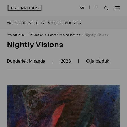
Skip
logo
SV
FI
to
OPEN
OP
content
Elverket Tue–Sun 11–17 | Sinne Tue–Sun 12–17
SEARCH
NAV
Pro Artibus
Collection
Search the collection
Nightly Visions
Nightly Visions
|
|
Dunderfelt Miranda
2023
Olja på duk