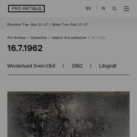
Skip
logo
SV
FI
to
OPEN
OP
content
Elverket Tue–Sun 11–17 | Sinne Tue–Sun 12–17
SEARCH
NAV
Pro Artibus
Collection
Search the collection
16.7.1962
16.7.1962
|
|
Westerlund Sven-Olof
1962
Litografi