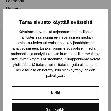
Facebook
Linkedin
Tämä sivusto käyttää evästeitä
Käytämme evästeitä tarjoamamme sisällön ja
mainosten räätälöimiseen, sosiaalisen median
Pro Artibus Foundation
ominaisuuksien tukemiseen ja kävijämäärämme
analysoimiseen. Lisäksi jaamme sosiaalisen median,
mainosalan ja analytiikka-alan kumppaneillemme tietoja
Gustav Wasas gata 11
siitä, miten käytät sivustoamme. Kumppanimme voivat
yhdistää näitä tietoja muihin tietoihin, joita olet antanut
10600 Ekenäs
heille tai joita on kerätty, kun olet käyttänyt heidän
proartibus@proartibus.fi
palvelujaan.
+358 (0)50 371 6339
Kiellä
Contact us
Salli kaikki