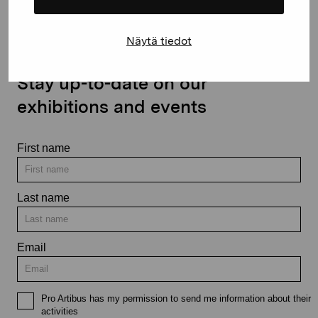
Näytä tiedot
Stay up-to-date on our
exhibitions and events
First name
Last name
Email
Pro Artibus has my permission to send me information about their
activities