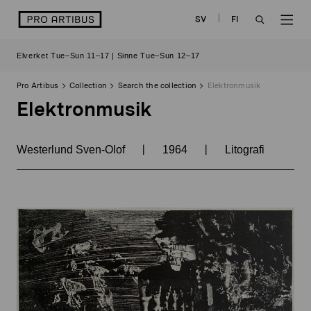
Skip
logo
SV
FI
to
OPEN
OP
content
Elverket Tue–Sun 11–17 | Sinne Tue–Sun 12–17
SEARCH
NAV
Pro Artibus
Collection
Search the collection
Elektronmusik
Elektronmusik
|
|
Westerlund Sven-Olof
1964
Litografi