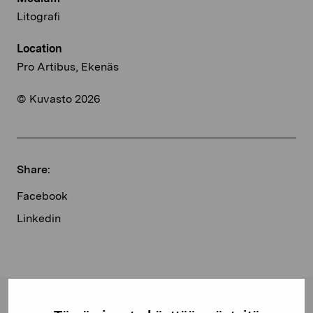
Litografi
Location
Pro Artibus, Ekenäs
© Kuvasto 2026
Share:
Facebook
Linkedin