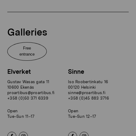
Galleries
Free
entrance
Elverket
Sinne
Gustav Wasas gata 11
Iso Roobertinkatu 16
10600 Ekenäs
00120 Helsinki
proartibus@proartibus.fi
sinne@proartibus.fi
+358 (0)50 371 6339
+358 (0)45 883 3716
Open
Open
Tue–Sun 11–17
Tue–Sun 12–17