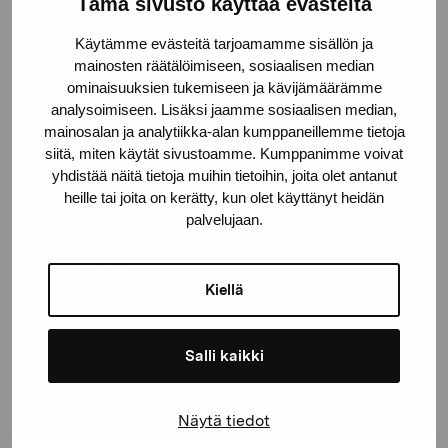
Pro Artibus Foundation
Tämä sivusto käyttää evästeitä
Käytämme evästeitä tarjoamamme sisällön ja
Gustav Wasas gata 11
mainosten räätälöimiseen, sosiaalisen median
ominaisuuksien tukemiseen ja kävijämäärämme
10600 Ekenäs
analysoimiseen. Lisäksi jaamme sosiaalisen median,
proartibus@proartibus.fi
mainosalan ja analytiikka-alan kumppaneillemme tietoja
+358 (0)50 371 6339
siitä, miten käytät sivustoamme. Kumppanimme voivat
yhdistää näitä tietoja muihin tietoihin, joita olet antanut
heille tai joita on kerätty, kun olet käyttänyt heidän
palvelujaan.
Contact us
Kiellä
Salli kaikki
Stay up-to-date on our
Näytä tiedot
exhibitions and events