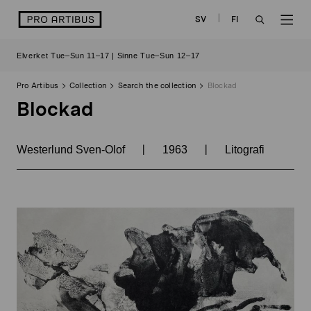
Skip
logo
SV
FI
to
OPEN
OP
content
Elverket Tue–Sun 11–17 | Sinne Tue–Sun 12–17
SEARCH
NAV
Pro Artibus
Collection
Search the collection
Blockad
Blockad
|
|
Westerlund Sven-Olof
1963
Litografi