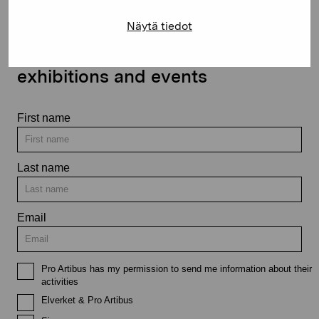
Näytä tiedot
Stay up-to-date on our
exhibitions and events
First name
Last name
Email
Pro Artibus has my permission to send me information about their
activities
Elverket & Pro Artibus