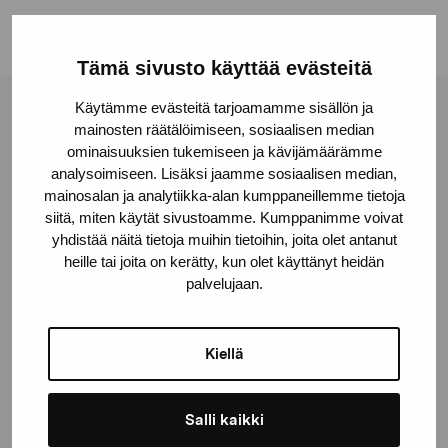
Tämä sivusto käyttää evästeitä
Käytämme evästeitä tarjoamamme sisällön ja
Pro Artibus Foundation
mainosten räätälöimiseen, sosiaalisen median
ominaisuuksien tukemiseen ja kävijämäärämme
analysoimiseen. Lisäksi jaamme sosiaalisen median,
Gustav Wasas gata 11
mainosalan ja analytiikka-alan kumppaneillemme tietoja
siitä, miten käytät sivustoamme. Kumppanimme voivat
10600 Ekenäs
yhdistää näitä tietoja muihin tietoihin, joita olet antanut
proartibus@proartibus.fi
heille tai joita on kerätty, kun olet käyttänyt heidän
+358 (0)50 371 6339
palvelujaan.
Kiellä
Contact us
Salli kaikki