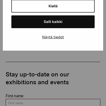
10600 Ekenäs
Kiellä
proartibus@proartibus.fi
+358 (0)50 371 6339
Salli kaikki
Näytä tiedot
Contact us
Stay up-to-date on our
exhibitions and events
First name