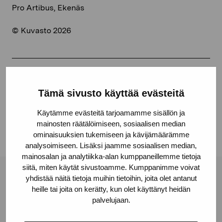
Pro Artibus, Ekenäs
© Kuvasto 2026
Share:
Tämä sivusto käyttää evästeitä
Facebook
Käytämme evästeitä tarjoamamme sisällön ja
Linkedin
mainosten räätälöimiseen, sosiaalisen median
ominaisuuksien tukemiseen ja kävijämäärämme
analysoimiseen. Lisäksi jaamme sosiaalisen median,
mainosalan ja analytiikka-alan kumppaneillemme tietoja
siitä, miten käytät sivustoamme. Kumppanimme voivat
yhdistää näitä tietoja muihin tietoihin, joita olet antanut
Pro Artibus Foundation
heille tai joita on kerätty, kun olet käyttänyt heidän
palvelujaan.
Gustav Wasas gata 11