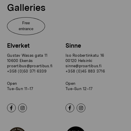
Galleries
Free
entrance
Elverket
Sinne
Gustav Wasas gata 11
Iso Roobertinkatu 16
10600 Ekenäs
00120 Helsinki
proartibus@proartibus.fi
sinne@proartibus.fi
+358 (0)50 371 6339
+358 (0)45 883 3716
Open
Open
Tue–Sun 11–17
Tue–Sun 12–17