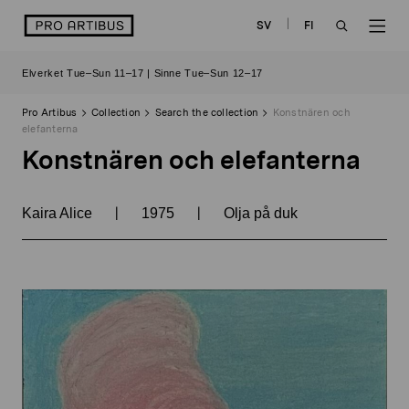
Skip
logo
SV
FI
to
OPEN
OP
content
Elverket Tue–Sun 11–17 | Sinne Tue–Sun 12–17
SEARCH
NAV
Pro Artibus
Collection
Search the collection
Konstnären och
elefanterna
Konstnären och elefanterna
|
|
Kaira Alice
1975
Olja på duk