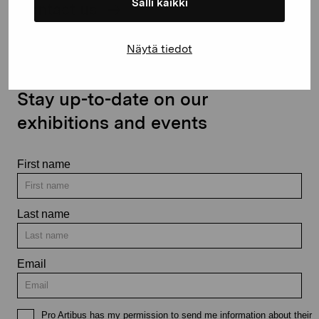
Salli kaikki
Contact us
Näytä tiedot
Stay up-to-date on our
exhibitions and events
First name
Last name
Email
Pro Artibus has my permission to send me information about their