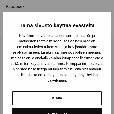
Facebook
Linkedin
Tämä sivusto käyttää evästeitä
Käytämme evästeitä tarjoamamme sisällön ja
mainosten räätälöimiseen, sosiaalisen median
ominaisuuksien tukemiseen ja kävijämäärämme
Pro Artibus Foundation
analysoimiseen. Lisäksi jaamme sosiaalisen median,
mainosalan ja analytiikka-alan kumppaneillemme tietoja
siitä, miten käytät sivustoamme. Kumppanimme voivat
Gustav Wasas gata 11
yhdistää näitä tietoja muihin tietoihin, joita olet antanut
10600 Ekenäs
heille tai joita on kerätty, kun olet käyttänyt heidän
proartibus@proartibus.fi
palvelujaan.
+358 (0)50 371 6339
Kiellä