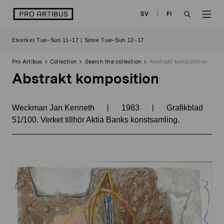
Skip
logo
SV
FI
to
OPEN
OP
content
Elverket Tue–Sun 11–17 | Sinne Tue–Sun 12–17
SEARCH
NAV
Pro Artibus
Collection
Search the collection
Abstrakt komposition
Abstrakt komposition
|
|
Weckman Jan Kenneth
1983
Grafikblad
51/100. Verket tillhör Aktia Banks konstsamling.