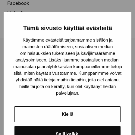
Facebook
Linkedin
Tämä sivusto käyttää evästeitä
Käytämme evästeitä tarjoamamme sisällön ja
mainosten räätälöimiseen, sosiaalisen median
Pro Artibus Foundation
ominaisuuksien tukemiseen ja kävijämäärämme
analysoimiseen. Lisäksi jaamme sosiaalisen median,
mainosalan ja analytiikka-alan kumppaneillemme tietoja
siitä, miten käytät sivustoamme. Kumppanimme voivat
Gustav Wasas gata 11
yhdistää näitä tietoja muihin tietoihin, joita olet antanut
10600 Ekenäs
heille tai joita on kerätty, kun olet käyttänyt heidän
proartibus@proartibus.fi
palvelujaan.
+358 (0)50 371 6339
Kiellä
Contact us
Salli kaikki