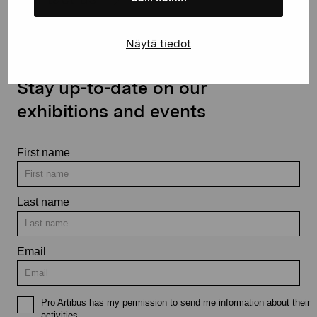
Näytä tiedot
Stay up-to-date on our
exhibitions and events
First name
Last name
Email
Pro Artibus has my permission to send me information about their
activities