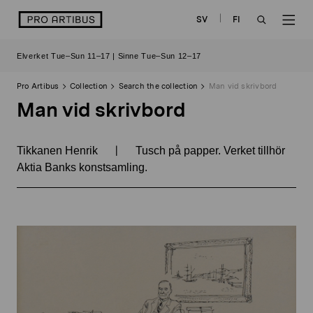
Skip
logo
SV
FI
to
OPEN
OP
content
Elverket Tue–Sun 11–17 | Sinne Tue–Sun 12–17
SEARCH
NAV
Pro Artibus
Collection
Search the collection
Man vid skrivbord
Man vid skrivbord
|
Tikkanen Henrik
Tusch på papper. Verket tillhör
Aktia Banks konstsamling.