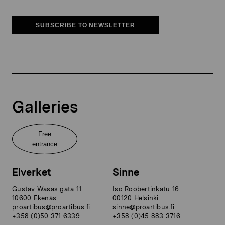
SUBSCRIBE TO NEWSLETTER
Galleries
Free
entrance
Elverket
Sinne
Gustav Wasas gata 11
Iso Roobertinkatu 16
10600 Ekenäs
00120 Helsinki
proartibus@proartibus.fi
sinne@proartibus.fi
+358 (0)50 371 6339
+358 (0)45 883 3716