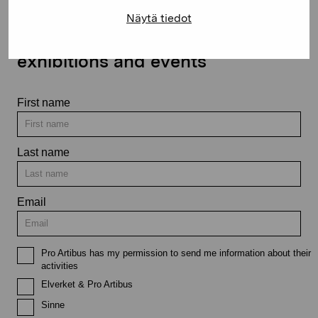
Näytä tiedot
Stay up-to-date on our
exhibitions and events
First name
Last name
Email
Pro Artibus has my permission to send me information about their
activities
Elverket & Pro Artibus
Sinne