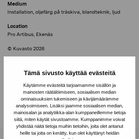
Medium
Installation, oljefärg på träskiva, blandteknik, ljud
Location
Pro Artibus, Ekenäs
© Kuvasto 2026
Tämä sivusto käyttää evästeitä
Share:
Käytämme evästeitä tarjoamamme sisällön ja
Facebook
mainosten räätälöimiseen, sosiaalisen median
ominaisuuksien tukemiseen ja kävijämäärämme
Linkedin
analysoimiseen. Lisäksi jaamme sosiaalisen median,
mainosalan ja analytiikka-alan kumppaneillemme tietoja
siitä, miten käytät sivustoamme. Kumppanimme voivat
yhdistää näitä tietoja muihin tietoihin, joita olet antanut
heille tai joita on kerätty, kun olet käyttänyt heidän