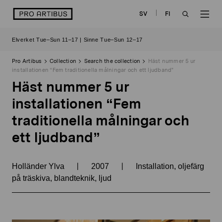
Skip
logo
SV
FI
to
OPEN
OP
content
Elverket Tue–Sun 11–17 | Sinne Tue–Sun 12–17
SEARCH
NAV
Pro Artibus
Collection
Search the collection
Häst nummer 5 ur
installationen “Fem traditionella målningar och ett ljudband”
Häst nummer 5 ur
installationen “Fem
traditionella målningar och
ett ljudband”
|
|
Holländer Ylva
2007
Installation, oljefärg
på träskiva, blandteknik, ljud