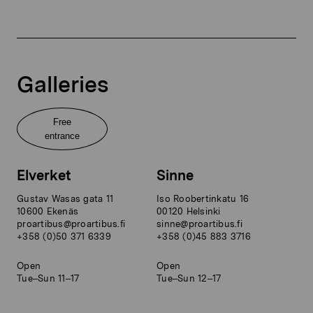
Galleries
Free
entrance
Elverket
Sinne
Gustav Wasas gata 11
Iso Roobertinkatu 16
10600 Ekenäs
00120 Helsinki
proartibus@proartibus.fi
sinne@proartibus.fi
+358 (0)50 371 6339
+358 (0)45 883 3716
Open
Open
Tue–Sun 11–17
Tue–Sun 12–17