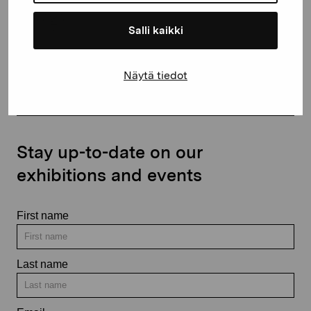
Salli kaikki
Contact us
Näytä tiedot
Stay up-to-date on our
exhibitions and events
First name
Last name