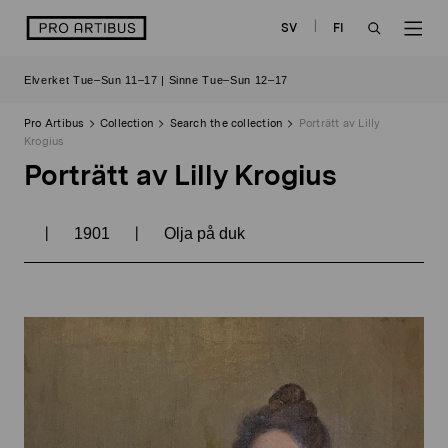
Skip
logo
SV
FI
to
OPEN
OP
content
Elverket Tue–Sun 11–17 | Sinne Tue–Sun 12–17
SEARCH
NAV
Pro Artibus
Collection
Search the collection
Porträtt av Lilly
Krogius
Porträtt av Lilly Krogius
|
|
1901
Olja på duk