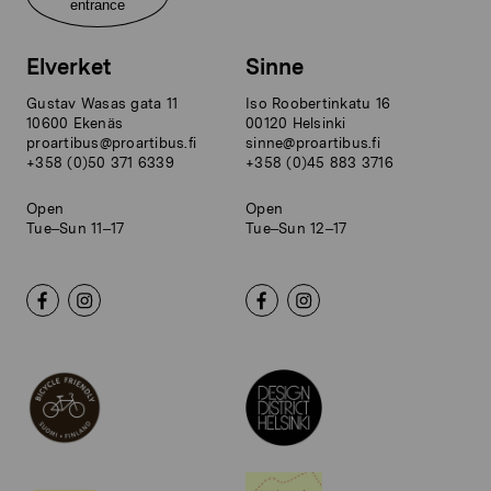
entrance
Elverket
Sinne
Gustav Wasas gata 11
Iso Roobertinkatu 16
10600 Ekenäs
00120 Helsinki
proartibus@proartibus.fi
sinne@proartibus.fi
+358 (0)50 371 6339
+358 (0)45 883 3716
Open
Open
Tue–Sun 11–17
Tue–Sun 12–17