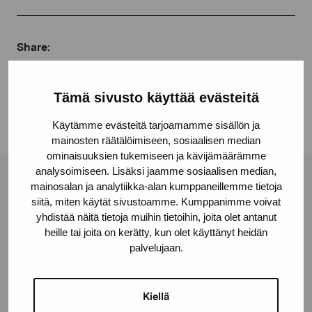
Share:
Facebook
Linkedin
Tämä sivusto käyttää evästeitä
Käytämme evästeitä tarjoamamme sisällön ja
mainosten räätälöimiseen, sosiaalisen median
ominaisuuksien tukemiseen ja kävijämäärämme
analysoimiseen. Lisäksi jaamme sosiaalisen median,
Pro Artibus Foundation
mainosalan ja analytiikka-alan kumppaneillemme tietoja
siitä, miten käytät sivustoamme. Kumppanimme voivat
yhdistää näitä tietoja muihin tietoihin, joita olet antanut
heille tai joita on kerätty, kun olet käyttänyt heidän
Gustav Wasas gata 11
palvelujaan.
10600 Ekenäs
proartibus@proartibus.fi
+358 (0)50 371 6339
Kiellä