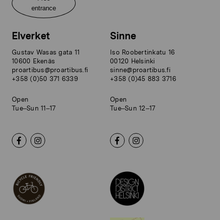
entrance
Elverket
Sinne
Gustav Wasas gata 11
Iso Roobertinkatu 16
10600 Ekenäs
00120 Helsinki
proartibus@proartibus.fi
sinne@proartibus.fi
+358 (0)50 371 6339
+358 (0)45 883 3716
Open
Open
Tue–Sun 11–17
Tue–Sun 12–17