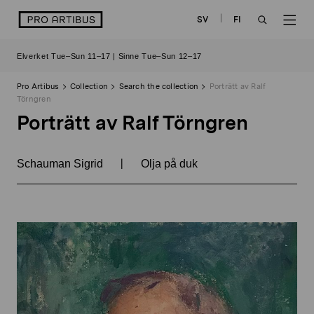
Skip
logo
SV
FI
to
OPEN
OP
content
Elverket Tue–Sun 11–17 | Sinne Tue–Sun 12–17
SEARCH
NAV
Pro Artibus
Collection
Search the collection
Porträtt av Ralf
Törngren
Porträtt av Ralf Törngren
|
Schauman Sigrid
Olja på duk