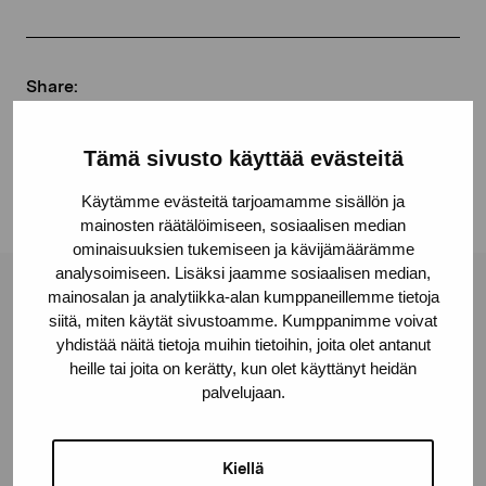
Share:
Facebook
Tämä sivusto käyttää evästeitä
Linkedin
Käytämme evästeitä tarjoamamme sisällön ja
mainosten räätälöimiseen, sosiaalisen median
ominaisuuksien tukemiseen ja kävijämäärämme
analysoimiseen. Lisäksi jaamme sosiaalisen median,
mainosalan ja analytiikka-alan kumppaneillemme tietoja
Pro Artibus Foundation
siitä, miten käytät sivustoamme. Kumppanimme voivat
yhdistää näitä tietoja muihin tietoihin, joita olet antanut
heille tai joita on kerätty, kun olet käyttänyt heidän
Gustav Wasas gata 11
palvelujaan.
10600 Ekenäs
proartibus@proartibus.fi
+358 (0)50 371 6339
Kiellä