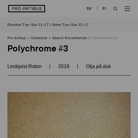
Skip
logo
SV
FI
to
OPEN
OP
content
Elverket Tue–Sun 11–17 | Sinne Tue–Sun 12–17
SEARCH
NAV
Pro Artibus
Collection
Search the collection
Polychrome #3
Polychrome #3
|
|
Lindqvist Robin
2019
Olja på duk