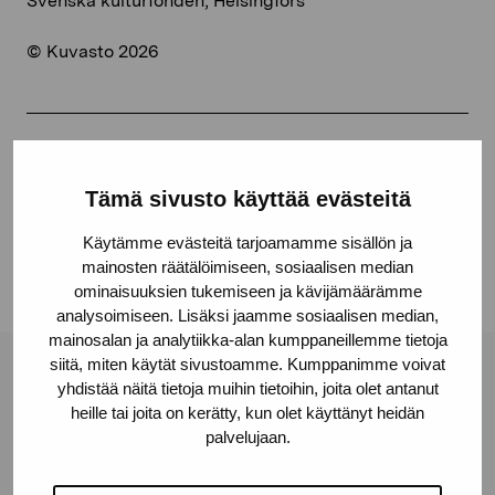
Svenska kulturfonden, Helsingfors
© Kuvasto 2026
Share:
Tämä sivusto käyttää evästeitä
Facebook
Linkedin
Käytämme evästeitä tarjoamamme sisällön ja
mainosten räätälöimiseen, sosiaalisen median
ominaisuuksien tukemiseen ja kävijämäärämme
analysoimiseen. Lisäksi jaamme sosiaalisen median,
mainosalan ja analytiikka-alan kumppaneillemme tietoja
siitä, miten käytät sivustoamme. Kumppanimme voivat
Pro Artibus Foundation
yhdistää näitä tietoja muihin tietoihin, joita olet antanut
heille tai joita on kerätty, kun olet käyttänyt heidän
palvelujaan.
Gustav Wasas gata 11
10600 Ekenäs