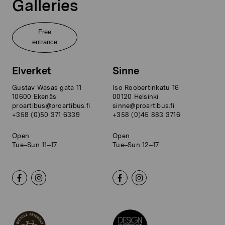
Galleries
Free
entrance
Elverket
Sinne
Gustav Wasas gata 11
Iso Roobertinkatu 16
10600 Ekenäs
00120 Helsinki
proartibus@proartibus.fi
sinne@proartibus.fi
+358 (0)50 371 6339
+358 (0)45 883 3716
Open
Open
Tue–Sun 11–17
Tue–Sun 12–17