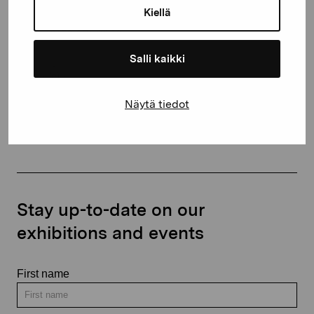
Kiellä
proartibus@proartibus.fi
+358 (0)50 371 6339
Salli kaikki
Näytä tiedot
Contact us
Stay up-to-date on our
exhibitions and events
First name