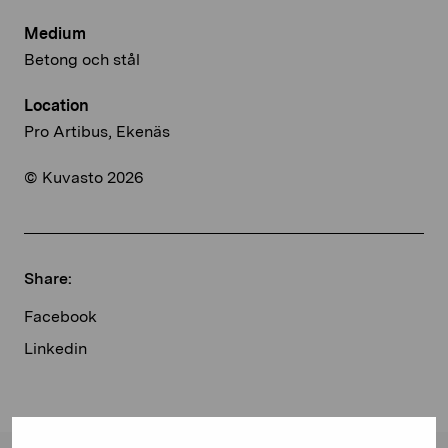
Medium
Betong och stål
Location
Pro Artibus, Ekenäs
© Kuvasto 2026
Share:
Facebook
Linkedin