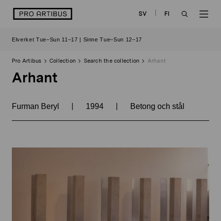
Skip
logo
SV
FI
to
OPEN
OP
content
Elverket Tue–Sun 11–17 | Sinne Tue–Sun 12–17
SEARCH
NAV
Pro Artibus
Collection
Search the collection
Arhant
Arhant
|
|
Furman Beryl
1994
Betong och stål