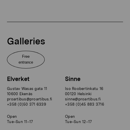
Galleries
Free
entrance
Elverket
Sinne
Gustav Wasas gata 11
Iso Roobertinkatu 16
10600 Ekenäs
00120 Helsinki
proartibus@proartibus.fi
sinne@proartibus.fi
+358 (0)50 371 6339
+358 (0)45 883 3716
Open
Open
Tue–Sun 11–17
Tue–Sun 12–17