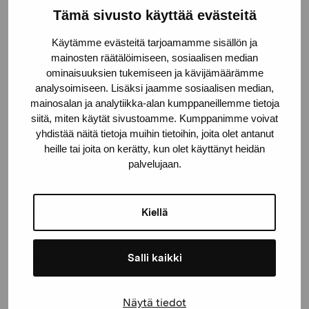
Tämä sivusto käyttää evästeitä
Pro Artibus Foundation
Käytämme evästeitä tarjoamamme sisällön ja
mainosten räätälöimiseen, sosiaalisen median
Gustav Wasas gata 11
ominaisuuksien tukemiseen ja kävijämäärämme
10600 Ekenäs
analysoimiseen. Lisäksi jaamme sosiaalisen median,
mainosalan ja analytiikka-alan kumppaneillemme tietoja
proartibus@proartibus.fi
siitä, miten käytät sivustoamme. Kumppanimme voivat
+358 (0)50 371 6339
yhdistää näitä tietoja muihin tietoihin, joita olet antanut
heille tai joita on kerätty, kun olet käyttänyt heidän
palvelujaan.
Contact us
Kiellä
Salli kaikki
Stay up-to-date on our
Näytä tiedot