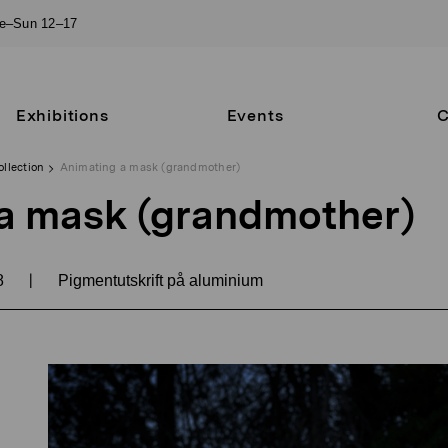
ue–Sun 12–17
Exhibitions
Events
C
ollection
Animating a mask (grandmother)
a mask (grandmother)
|
8
Pigmentutskrift på aluminium