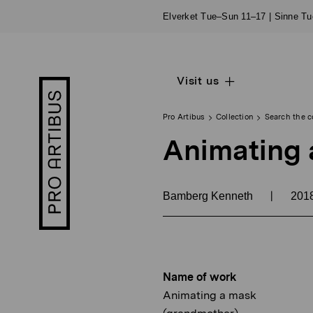
Skip
Elverket Tue–Sun 11–17 | Sinne T
to
content
Visit us
Open
Pro
sub
Artibus
navigation
logo
Pro Artibus
Collection
Search the c
Animating 
|
Bamberg Kenneth
201
Name of work
Animating a mask