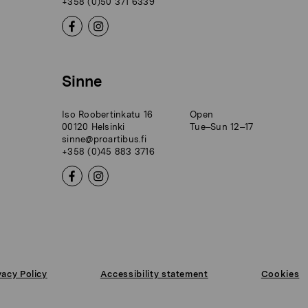
+358 (0)50 371 6339
Sinne
Iso Roobertinkatu 16
Open
00120 Helsinki
Tue–Sun 12–17
sinne@proartibus.fi
+358 (0)45 883 3716
vacy Policy
Accessibility statement
Cookies