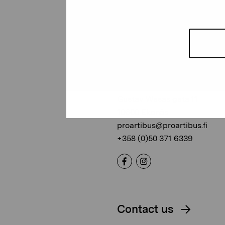
Pro Artibus
Foundation
Gustav Wasas gata 11
10600 Ekenäs
proartibus@proartibus.fi
+358 (0)50 371 6339
Contact us