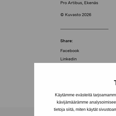
Pro Artibus, Ekenäs
© Kuvasto 2026
Share:
Facebook
Linkedin
Käytämme evästeitä tarjoamamme 
kävijämäärämme analysoimiseen
tietoja siitä, miten käytät sivusto