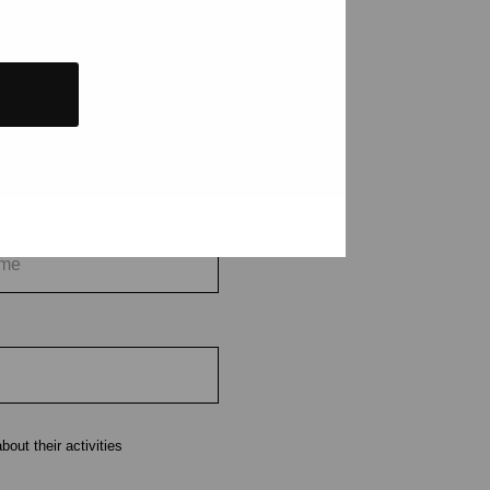
tions and events
e
out their activities