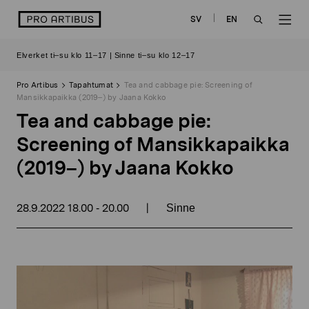
Siirry
logo
SV
EN
sisältöön
OPEN
OP
Elverket ti–su klo 11–17 | Sinne ti–su klo 12–17
SEARCH
NAV
Pro Artibus
Tapahtumat
Tea and cabbage pie: Screening of
Mansikkapaikka (2019–) by Jaana Kokko
Tea and cabbage pie:
Screening of Mansikkapaikka
(2019–) by Jaana Kokko
28.9.2022
18.00
20.00
|
-
Sinne