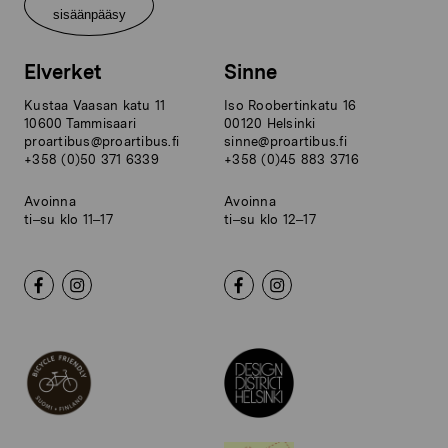
sisäänpääsy
Elverket
Sinne
Kustaa Vaasan katu 11
Iso Roobertinkatu 16
10600 Tammisaari
00120 Helsinki
proartibus@proartibus.fi
sinne@proartibus.fi
+358 (0)50 371 6339
+358 (0)45 883 3716
Avoinna
Avoinna
ti–su klo 11–17
ti–su klo 12–17