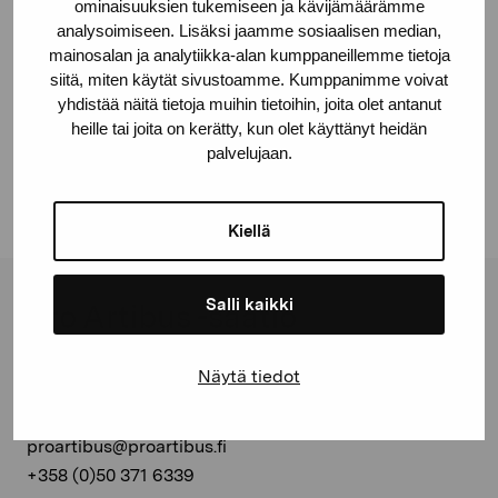
ominaisuuksien tukemiseen ja kävijämäärämme
analysoimiseen. Lisäksi jaamme sosiaalisen median,
mainosalan ja analytiikka-alan kumppaneillemme tietoja
siitä, miten käytät sivustoamme. Kumppanimme voivat
Jaa:
yhdistää näitä tietoja muihin tietoihin, joita olet antanut
heille tai joita on kerätty, kun olet käyttänyt heidän
Facebook
palvelujaan.
Linkedin
Kiellä
Salli kaikki
Pro Artibus -säätiö
Näytä tiedot
Kustaa Vaasan katu 11
10600 Tammisaari
proartibus@proartibus.fi
+358 (0)50 371 6339