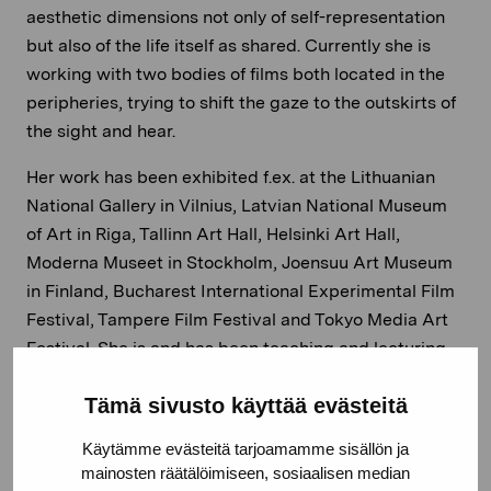
aesthetic dimensions not only of self-representation
but also of the life itself as shared. Currently she is
working with two bodies of films both located in the
peripheries, trying to shift the gaze to the outskirts of
the sight and hear.
Her work has been exhibited f.ex. at the Lithuanian
National Gallery in Vilnius, Latvian National Museum
of Art in Riga, Tallinn Art Hall, Helsinki Art Hall,
Moderna Museet in Stockholm, Joensuu Art Museum
in Finland, Bucharest International Experimental Film
Festival, Tampere Film Festival and Tokyo Media Art
Festival. She is and has been teaching and lecturing
f.ex. at the Academy of Fine Arts, Helsinki, Turku Art
Tämä sivusto käyttää evästeitä
Academy, Estonian Academy of Arts in Tallinn,
Latvian Academy of Arts, Riga and Akademie der
Käytämme evästeitä tarjoamamme sisällön ja
Bildende Künste, Nürnberg.
mainosten räätälöimiseen, sosiaalisen median