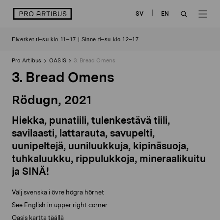
Siirry
logo
SV
EN
sisältöön
OPEN
OP
Elverket ti–su klo 11–17 | Sinne ti–su klo 12–17
SEARCH
NAV
Pro Artibus
OASIS
3. Bread Omens
3. Bread Omens
Rödugn, 2021
Hiekka, punatiili, tulenkestävä tiili,
savilaasti, lattarauta, savupelti,
uunipeltejä, uuniluukkuja, kipinäsuoja,
tuhkaluukku, rippulukkoja, mineraalikuitu
ja SINÄ!
Välj svenska i övre högra hörnet
See English in upper right corner
Oasis kartta täällä