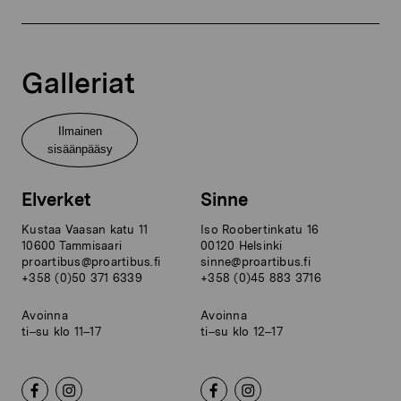
Galleriat
Ilmainen
sisäänpääsy
Elverket
Sinne
Kustaa Vaasan katu 11
Iso Roobertinkatu 16
10600 Tammisaari
00120 Helsinki
proartibus@proartibus.fi
sinne@proartibus.fi
+358 (0)50 371 6339
+358 (0)45 883 3716
Avoinna
Avoinna
ti–su klo 11–17
ti–su klo 12–17