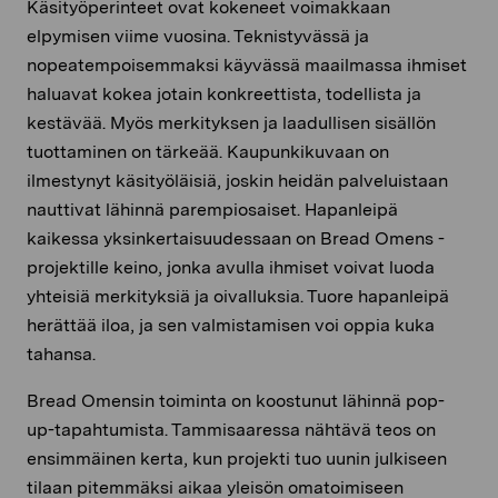
Käsityöperinteet ovat kokeneet voimakkaan
elpymisen viime vuosina. Teknistyvässä ja
nopeatempoisemmaksi käyvässä maailmassa ihmiset
haluavat kokea jotain konkreettista, todellista ja
kestävää. Myös merkityksen ja laadullisen sisällön
tuottaminen on tärkeää. Kaupunkikuvaan on
ilmestynyt käsityöläisiä, joskin heidän palveluistaan
nauttivat lähinnä parempiosaiset. Hapanleipä
kaikessa yksinkertaisuudessaan on Bread Omens -
projektille keino, jonka avulla ihmiset voivat luoda
yhteisiä merkityksiä ja oivalluksia. Tuore hapanleipä
herättää iloa, ja sen valmistamisen voi oppia kuka
tahansa.
Bread Omensin toiminta on koostunut lähinnä pop-
up-tapahtumista. Tammisaaressa nähtävä teos on
ensimmäinen kerta, kun projekti tuo uunin julkiseen
tilaan pitemmäksi aikaa yleisön omatoimiseen