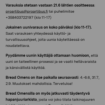
Varauksia otetaan vastaan 21.6 lähtien osoitteessa
:
proartibus@proartibus.fi
tai puhelimitse
+358403722197 (klo 11-17)
Jokainen uunivaraus on koko päiväksi (klo 11-17).
Saat varauksen yhteydessä käyttö- ja
turvallisuusohjeet, joita uunia käytettäessä on
noudatettava.
Pyydämme uunin käyttäjiä ottamaan huomioon,
että
uuni on taiteellinen prosessi ja se vaatii hellävaraista
ja kärsivällistä käyttöä.
Bread Omens on itse paikalla seuraavasti
: 4.-6.6, 31.7,
2.9. Muutokset mahdollisia. Tervetuloa!
Bread Omensilla on myös jatkuvasti täydentyvä
hapanjuuriarkisto
, josta voi joko tilata taikinajuuren