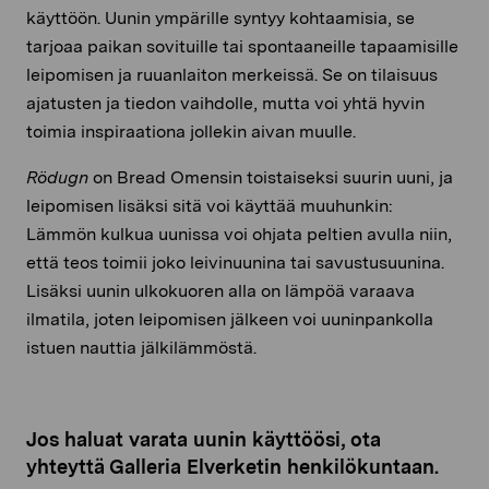
käyttöön. Uunin ympärille syntyy kohtaamisia, se
tarjoaa paikan sovituille tai spontaaneille tapaamisille
leipomisen ja ruuanlaiton merkeissä. Se on tilaisuus
ajatusten ja tiedon vaihdolle, mutta voi yhtä hyvin
toimia inspiraationa jollekin aivan muulle.
Rödugn
on Bread Omensin toistaiseksi suurin uuni, ja
leipomisen lisäksi sitä voi käyttää muuhunkin:
Lämmön kulkua uunissa voi ohjata peltien avulla niin,
että teos toimii joko leivinuunina tai savustusuunina.
Lisäksi uunin ulkokuoren alla on lämpöä varaava
ilmatila, joten leipomisen jälkeen voi uuninpankolla
istuen nauttia jälkilämmöstä.
Jos haluat varata uunin käyttöösi, ota
yhteyttä Galleria Elverketin henkilökuntaan.