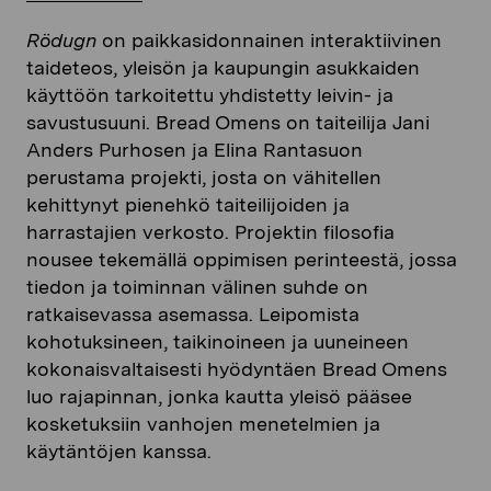
Rödugn
on paikkasidonnainen interaktiivinen
taideteos, yleisön ja kaupungin asukkaiden
käyttöön tarkoitettu yhdistetty leivin- ja
savustusuuni. Bread Omens on taiteilija Jani
Anders Purhosen ja Elina Rantasuon
perustama projekti, josta on vähitellen
kehittynyt pienehkö taiteilijoiden ja
harrastajien verkosto. Projektin filosofia
nousee tekemällä oppimisen perinteestä, jossa
tiedon ja toiminnan välinen suhde on
ratkaisevassa asemassa. Leipomista
kohotuksineen, taikinoineen ja uuneineen
kokonaisvaltaisesti hyödyntäen Bread Omens
luo rajapinnan, jonka kautta yleisö pääsee
kosketuksiin vanhojen menetelmien ja
käytäntöjen kanssa.