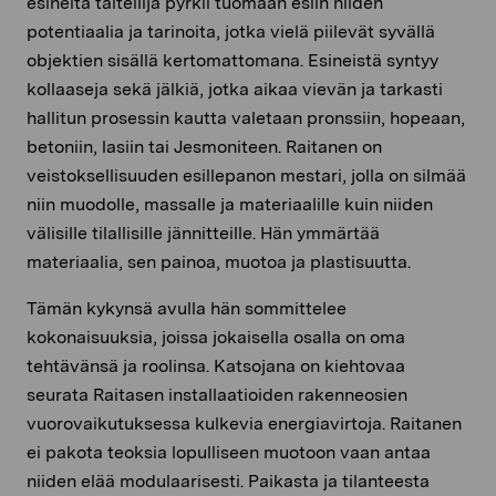
esineitä taiteilija pyrkii tuomaan esiin niiden
potentiaalia ja tarinoita, jotka vielä piilevät syvällä
objektien sisällä kertomattomana. Esineistä syntyy
kollaaseja sekä jälkiä, jotka aikaa vievän ja tarkasti
hallitun prosessin kautta valetaan pronssiin, hopeaan,
betoniin, lasiin tai Jesmoniteen. Raitanen on
veistoksellisuuden esillepanon mestari, jolla on silmää
niin muodolle, massalle ja materiaalille kuin niiden
välisille tilallisille jännitteille. Hän ymmärtää
materiaalia, sen painoa, muotoa ja plastisuutta.
Tämän kykynsä avulla hän sommittelee
kokonaisuuksia, joissa jokaisella osalla on oma
tehtävänsä ja roolinsa. Katsojana on kiehtovaa
seurata Raitasen installaatioiden rakenneosien
vuorovaikutuksessa kulkevia energiavirtoja. Raitanen
ei pakota teoksia lopulliseen muotoon vaan antaa
niiden elää modulaarisesti. Paikasta ja tilanteesta