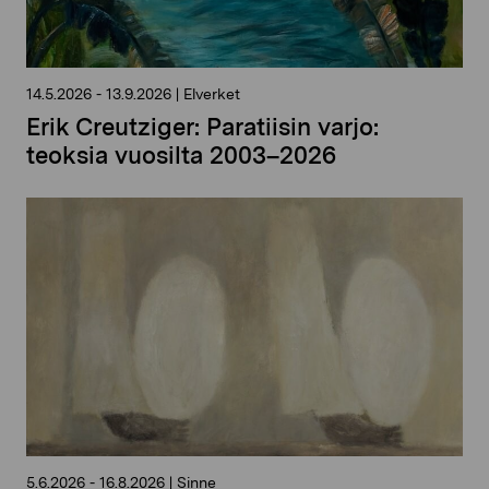
14.5.2026
-
13.9.2026
|
Elverket
Erik Creutziger: Paratiisin varjo:
teoksia vuosilta 2003–2026
5.6.2026
-
16.8.2026
|
Sinne