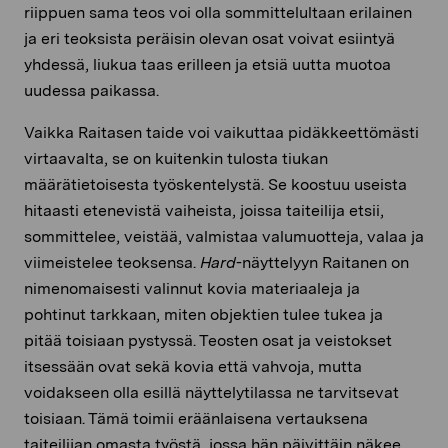
riippuen sama teos voi olla sommittelultaan erilainen
ja eri teoksista peräisin olevan osat voivat esiintyä
yhdessä, liukua taas erilleen ja etsiä uutta muotoa
uudessa paikassa.
Vaikka Raitasen taide voi vaikuttaa pidäkkeettömästi
virtaavalta, se on kuitenkin tulosta tiukan
määrätietoisesta työskentelystä. Se koostuu useista
hitaasti etenevistä vaiheista, joissa taiteilija etsii,
sommittelee, veistää, valmistaa valumuotteja, valaa ja
viimeistelee teoksensa.
Hard
-näyttelyyn Raitanen on
nimenomaisesti valinnut kovia materiaaleja ja
pohtinut tarkkaan, miten objektien tulee tukea ja
pitää toisiaan pystyssä. Teosten osat ja veistokset
itsessään ovat sekä kovia että vahvoja, mutta
voidakseen olla esillä näyttelytilassa ne tarvitsevat
toisiaan. Tämä toimii eräänlaisena vertauksena
taiteilijan omasta työstä, jossa hän päivittäin näkee