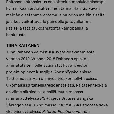
Raitasen kokonaisuus on kuitenkin moniulotteisempi
kuin mikään arvoituksellinen tarina. Hän luo kuvan
meidän ajastamme antamalla muodon meihin sisältä
ja ulkoa vaikuttavalle paineelle ja tavallemme
käsitellä tätä taukoamatonta kamppailua ja
hankausta.
TIINA RAITANEN
Tiina Raitanen valmistui Kuvataideakatemiasta
vuonna 2012. Vuonna 2018 Raitanen opiskeli
ammattitaiteilijoille suunnatut kuvanveiston
projektiopinnot Kungliga Konsthögskolanissa
Tukholmassa. Hän on myös työskennellyt useissa
ulkomaisissa taiteilijaresidensseissä. Raitasen teoksia
on viime aikoina ollut esillä muun muassa
ryhmänäyttelyssä
PS-Project Studies
Bångska
Våningenissa Tukholmassa,
OBJEKTI 4
Espoossa sekä
yksityisnäyttelyssä
Altered Positions
Vanhan