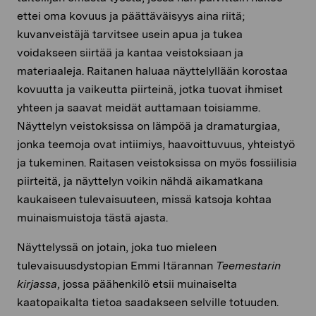
ettei oma kovuus ja päättäväisyys aina riitä;
kuvanveistäjä tarvitsee usein apua ja tukea
voidakseen siirtää ja kantaa veistoksiaan ja
materiaaleja. Raitanen haluaa näyttelyllään korostaa
kovuutta ja vaikeutta piirteinä, jotka tuovat ihmiset
yhteen ja saavat meidät auttamaan toisiamme.
Näyttelyn veistoksissa on lämpöä ja dramaturgiaa,
jonka teemoja ovat intiimiys, haavoittuvuus, yhteistyö
ja tukeminen. Raitasen veistoksissa on myös fossiilisia
piirteitä, ja näyttelyn voikin nähdä aikamatkana
kaukaiseen tulevaisuuteen, missä katsoja kohtaa
muinaismuistoja tästä ajasta.
Näyttelyssä on jotain, joka tuo mieleen
tulevaisuusdystopian Emmi Itärannan
Teemestarin
kirjassa
, jossa päähenkilö etsii muinaiselta
kaatopaikalta tietoa saadakseen selville totuuden.