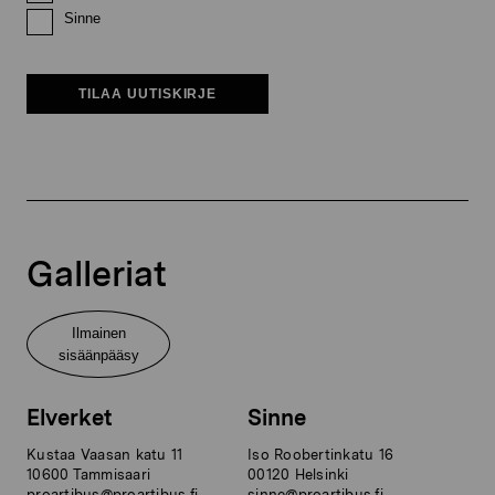
Sinne
TILAA UUTISKIRJE
Galleriat
Ilmainen
sisäänpääsy
Elverket
Sinne
Kustaa Vaasan katu 11
Iso Roobertinkatu 16
10600 Tammisaari
00120 Helsinki
proartibus@proartibus.fi
sinne@proartibus.fi