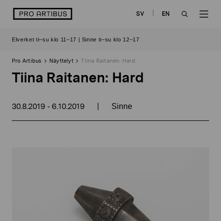
Siirry
logo
SV
EN
sisältöön
OPEN
OP
Elverket ti–su klo 11–17 | Sinne ti–su klo 12–17
SEARCH
NAV
Pro Artibus
Näyttelyt
Tiina Raitanen: Hard
Tiina Raitanen: Hard
30.8.2019
6.10.2019
|
-
Sinne