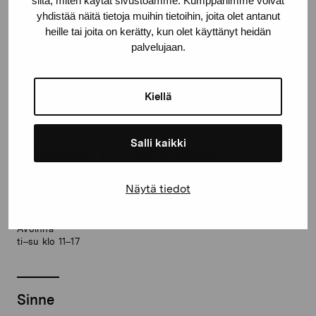
siitä, miten käytät sivustoamme. Kumppanimme voivat
yhdistää näitä tietoja muihin tietoihin, joita olet antanut
heille tai joita on kerätty, kun olet käyttänyt heidän
Jaa:
palvelujaan.
Facebook
Linkedin
Kiellä
Salli kaikki
Näyttelyt nyt käynnissä
Näytä tiedot
Ilmainen
Elverket
sisäänpääsy
Avoinna
ti–su klo 11–17
Sinne