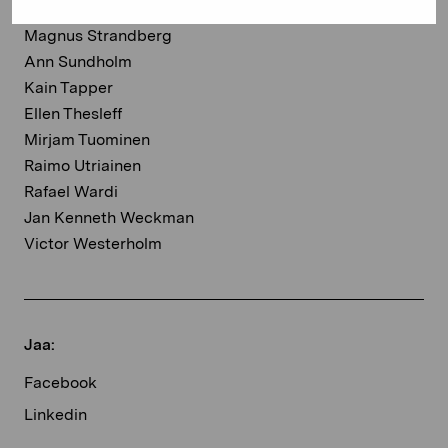
Frank Stella
Magnus Strandberg
Ann Sundholm
Kain Tapper
Ellen Thesleff
Mirjam Tuominen
Raimo Utriainen
Rafael Wardi
Jan Kenneth Weckman
Victor Westerholm
Jaa:
Facebook
Linkedin