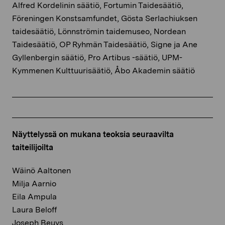
Alfred Kordelinin säätiö, Fortumin Taidesäätiö,
Föreningen Konstsamfundet, Gösta Serlachiuksen
taidesäätiö, Lönnströmin taidemuseo, Nordean
Taidesäätiö, OP Ryhmän Taidesäätiö, Signe ja Ane
Gyllenbergin säätiö, Pro Artibus -säätiö, UPM-
Kymmenen Kulttuurisäätiö, Åbo Akademin säätiö
Näyttelyssä on mukana teoksia seuraavilta
taiteilijoilta
Wäinö Aaltonen
Milja Aarnio
Eila Ampula
Laura Beloff
Joseph Beuys