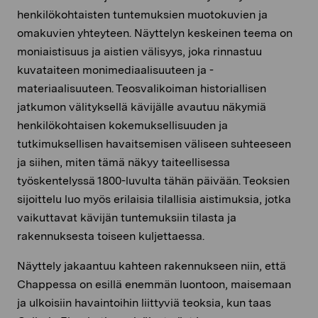
henkilökohtaisten tuntemuksien muotokuvien ja
omakuvien yhteyteen. Näyttelyn keskeinen teema on
moniaistisuus ja aistien välisyys, joka rinnastuu
kuvataiteen monimediaalisuuteen ja -
materiaalisuuteen. Teosvalikoiman historiallisen
jatkumon välityksellä kävijälle avautuu näkymiä
henkilökohtaisen kokemuksellisuuden ja
tutkimuksellisen havaitsemisen väliseen suhteeseen
ja siihen, miten tämä näkyy taiteellisessa
työskentelyssä 1800-luvulta tähän päivään. Teoksien
sijoittelu luo myös erilaisia tilallisia aistimuksia, jotka
vaikuttavat kävijän tuntemuksiin tilasta ja
rakennuksesta toiseen kuljettaessa.
Näyttely jakaantuu kahteen rakennukseen niin, että
Chappessa on esillä enemmän luontoon, maisemaan
ja ulkoisiin havaintoihin liittyviä teoksia, kun taas