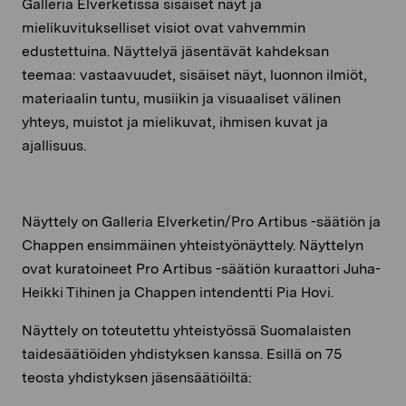
Galleria Elverketissa sisäiset näyt ja
mielikuvitukselliset visiot ovat vahvemmin
edustettuina. Näyttelyä jäsentävät kahdeksan
teemaa: vastaavuudet, sisäiset näyt, luonnon ilmiöt,
materiaalin tuntu, musiikin ja visuaaliset välinen
yhteys, muistot ja mielikuvat, ihmisen kuvat ja
ajallisuus.
Näyttely on Galleria Elverketin/Pro Artibus -säätiön ja
Chappen ensimmäinen yhteistyönäyttely. Näyttelyn
ovat kuratoineet Pro Artibus -säätiön kuraattori Juha-
Heikki Tihinen ja Chappen intendentti Pia Hovi.
Näyttely on toteutettu yhteistyössä Suomalaisten
taidesäätiöiden yhdistyksen kanssa. Esillä on 75
teosta yhdistyksen jäsensäätiöiltä: