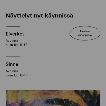
Näyttelyt nyt käynnissä
Ilmainen
Elverket
sisäänpääsy
Avoinna
ti–su klo 11–17
Sinne
Avoinna
ti–su klo 12–17