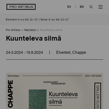
Siirry
logo
SV
EN
sisältöön
OPEN
OP
Elverket ti–su klo 11–17 | Sinne ti–su klo 12–17
SEARCH
NAV
Pro Artibus
Näyttelyt
Kuunteleva silmä
Kuunteleva silmä
24.5.2024
15.9.2024
|
-
Elverket, Chappe