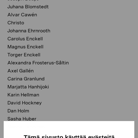
Juhana Blomstedt
Alvar Cawén
Christo
Johanna Ehrnrooth
Carolus Enckell
Magnus Enckell
Torger Enckell
Alexandra Frosterus-Såltin
Axel Gallén
Carina Granlund
Marjatta Hanhijoki
Karin Hellman
David Hockney
Dan Holm
Sasha Huber
Nanna Hänninen
Alpo Jaakola
Tämä sivusto käyttää evästeitä