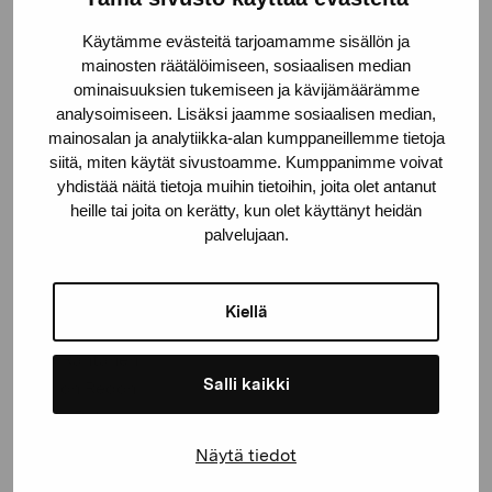
Tove Jansson
Käytämme evästeitä tarjoamamme sisällön ja
Manno Kalliomäki
mainosten räätälöimiseen, sosiaalisen median
Pentti Kaskipuro
ominaisuuksien tukemiseen ja kävijämäärämme
Ahti Lavonen
analysoimiseen. Lisäksi jaamme sosiaalisen median,
Leena Luostarinen
mainosalan ja analytiikka-alan kumppaneillemme tietoja
Lisbet Lund-Schwela
siitä, miten käytät sivustoamme. Kumppanimme voivat
yhdistää näitä tietoja muihin tietoihin, joita olet antanut
Mauno Markkula
heille tai joita on kerätty, kun olet käyttänyt heidän
Eila Minkkinen
palvelujaan.
Juho Mäkelä
Alf Olsson
Mimmo Paladino
Kiellä
Zoltan Popovits
Ulla Rantanen
Salli kaikki
Odilon Redon
Anna Retulainen
Sigrid Schauman
Näytä tiedot
Wilho Sjöström