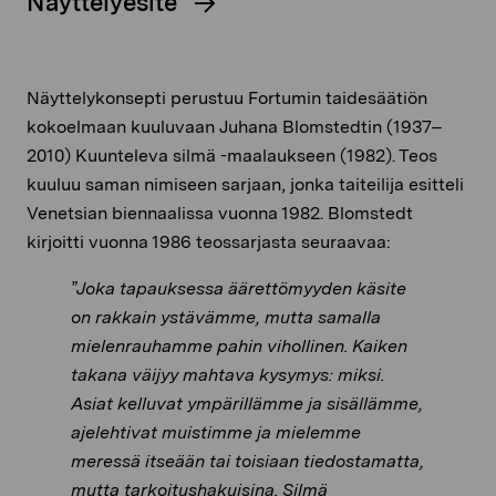
Näyttelyesite
Näyttelykonsepti perustuu Fortumin taidesäätiön
kokoelmaan kuuluvaan Juhana Blomstedtin (1937–
2010) Kuunteleva silmä -maalaukseen (1982). Teos
kuuluu saman nimiseen sarjaan, jonka taiteilija esitteli
Venetsian biennaalissa vuonna 1982. Blomstedt
kirjoitti vuonna 1986 teossarjasta seuraavaa:
”Joka tapauksessa äärettömyyden käsite
on rakkain ystävämme, mutta samalla
mielenrauhamme pahin vihollinen. Kaiken
takana väijyy mahtava kysymys: miksi.
Asiat kelluvat ympärillämme ja sisällämme,
ajelehtivat muistimme ja mielemme
meressä itseään tai toisiaan tiedostamatta,
mutta tarkoitushakuisina. Silmä