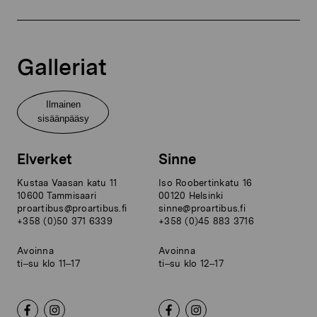
Galleriat
Ilmainen
sisäänpääsy
Elverket
Sinne
Kustaa Vaasan katu 11
Iso Roobertinkatu 16
10600 Tammisaari
00120 Helsinki
proartibus@proartibus.fi
sinne@proartibus.fi
+358 (0)50 371 6339
+358 (0)45 883 3716
Avoinna
Avoinna
ti–su klo 11–17
ti–su klo 12–17