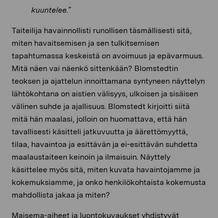
kuuntelee.”
Taiteilija havainnollisti runollisen täsmällisesti sitä,
miten havaitsemisen ja sen tulkitsemisen
tapahtumassa keskeistä on avoimuus ja epävarmuus.
Mitä näen vai näenkö sittenkään? Blomstedtin
teoksen ja ajattelun innoittamana syntyneen näyttelyn
lähtökohtana on aistien välisyys, ulkoisen ja sisäisen
välinen suhde ja ajallisuus. Blomstedt kirjoitti siitä
mitä hän maalasi, jolloin on huomattava, että hän
tavallisesti käsitteli jatkuvuutta ja äärettömyyttä,
tilaa, havaintoa ja esittävän ja ei-esittävän suhdetta
maalaustaiteen keinoin ja ilmaisuin. Näyttely
käsittelee myös sitä, miten kuvata havaintojamme ja
kokemuksiamme, ja onko henkilökohtaista kokemusta
mahdollista jakaa ja miten?
Maisema-aiheet ja luontokuvaukset yhdistyvät