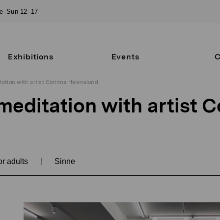
ue–Sun 12–17
Exhibitions
Events
C
ation with artist Corinna Helenelund
editation with artist C
d
|
r adults
Sinne