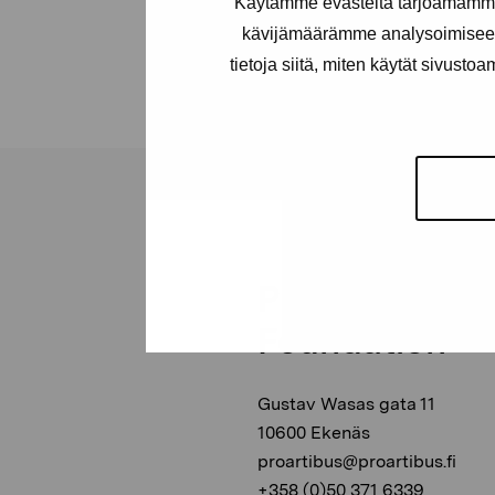
Käytämme evästeitä tarjoamamme 
kävijämäärämme analysoimiseen
tietoja siitä, miten käytät sivusto
Pro Artibus
Foundation
Gustav Wasas gata 11
10600 Ekenäs
proartibus@proartibus.fi
+358 (0)50 371 6339