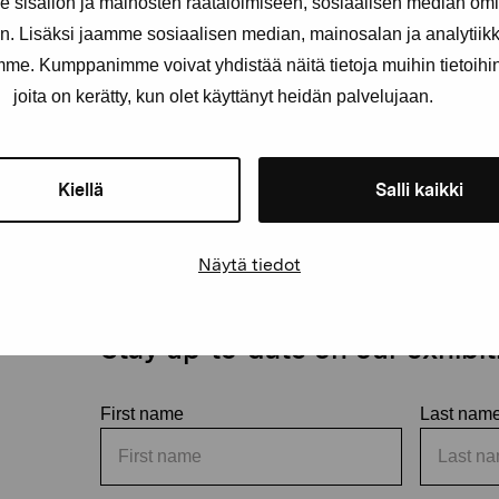
sisällön ja mainosten räätälöimiseen, sosiaalisen median om
. Lisäksi jaamme sosiaalisen median, mainosalan ja analytii
amme. Kumppanimme voivat yhdistää näitä tietoja muihin tietoihin, 
joita on kerätty, kun olet käyttänyt heidän palvelujaan.
Kiellä
Salli kaikki
Näytä tiedot
Stay up-to-date on our exhibi
First name
Last nam