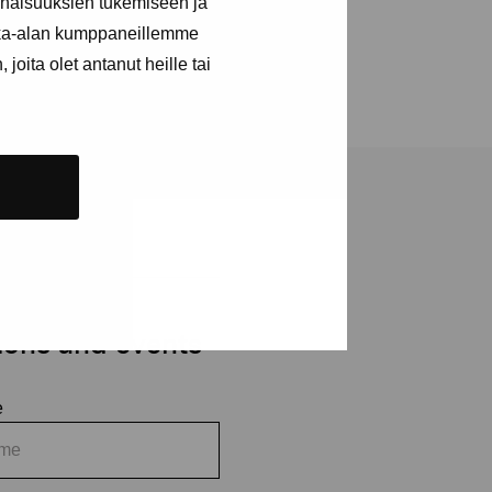
inaisuuksien tukemiseen ja
kka-alan kumppaneillemme
joita olet antanut heille tai
tions and events
e