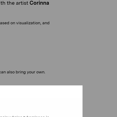
th the artist
Corinna
based on visualization, and
can also bring your own.