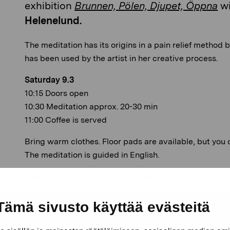
exhibition
Brunnen, Pölen, Djupet, Öppna
wi
Helenelund.
The meditation has its origins in a pain relief method 
has been used by the artist in her creative process.
Saturday 9.3
10:15 Doors open
10:30 Meditation approx. 20-30 min
11:00 Coffee is served
Bring warm clothes. Floor pads are available, but you 
The meditation is guided in English.
Free entry and no registration needed. Welcome!
Tämä sivusto käyttää evästeitä