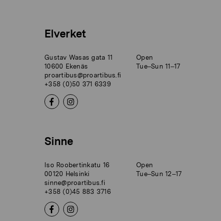
Elverket
Gustav Wasas gata 11
Open
10600 Ekenäs
Tue–Sun 11–17
proartibus@proartibus.fi
+358 (0)50 371 6339
Sinne
Iso Roobertinkatu 16
Open
00120 Helsinki
Tue–Sun 12–17
sinne@proartibus.fi
+358 (0)45 883 3716