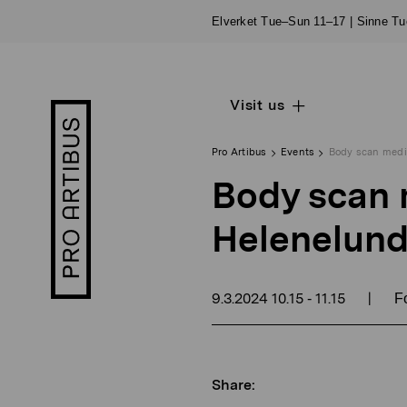
Skip
Elverket Tue–Sun 11–17 | Sinne T
to
content
Visit us
Open
Pro
sub
Artibus
navigation
logo
Pro Artibus
Events
Body scan medit
Body scan m
Helenelun
9.3.2024
10.15
11.15
|
-
Fo
Share: