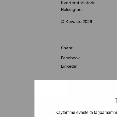
Kvarteret Victoria,
Helsingfors
© Kuvasto 2026
Share:
Facebook
Linkedin
Käytämme evästeitä tarjoamamme 