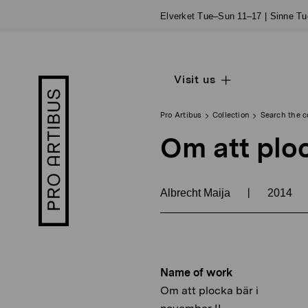
Skip
Elverket Tue–Sun 11–17 | Sinne T
to
content
Visit us
Open
Pro
sub
Artibus
navigation
logo
Pro Artibus
Collection
Search the c
Om att ploc
|
Albrecht Maija
2014
Name of work
Om att plocka bär i