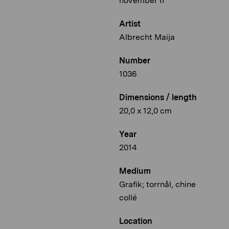
november II
Artist
Albrecht Maija
Number
1036
Dimensions / length
20,0 x 12,0 cm
Year
2014
Medium
Grafik; torrnål, chine
collé
Location