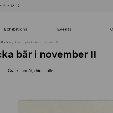
ue–Sun 12–17
Exhibitions
Events
C
ollection
Om att plocka bär i november II
ka bär i november II
|
Grafik; torrnål, chine collé