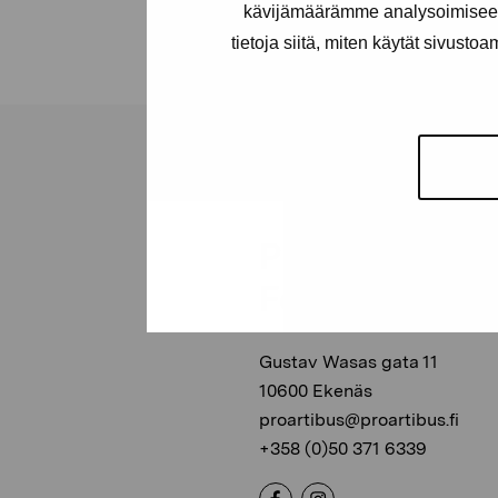
kävijämäärämme analysoimiseen
tietoja siitä, miten käytät sivusto
Pro Artibus
Foundation
Gustav Wasas gata 11
10600 Ekenäs
proartibus@proartibus.fi
+358 (0)50 371 6339