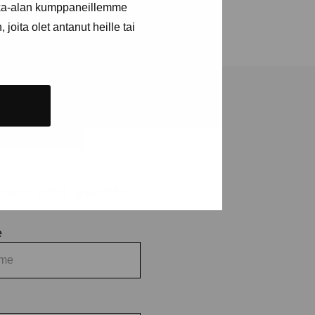
kka-alan kumppaneillemme
joita olet antanut heille tai
tions and events
e