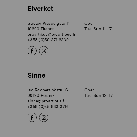
Elverket
Gustav Wasas gata 11
Open
10600 Ekenäs
Tue–Sun 11–17
proartibus@proartibus.fi
+358 (0)50 371 6339
Sinne
Iso Roobertinkatu 16
Open
00120 Helsinki
Tue–Sun 12–17
sinne@proartibus.fi
+358 (0)45 883 3716