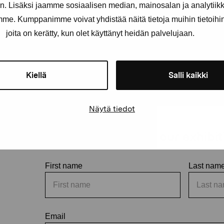
. Lisäksi jaamme sosiaalisen median, mainosalan ja analytii
amme. Kumppanimme voivat yhdistää näitä tietoja muihin tietoihin, 
joita on kerätty, kun olet käyttänyt heidän palvelujaan.
Kiellä
Salli kaikki
Näytä tiedot
Stay up-to-date on our exhibi
First name
Last nam
Email