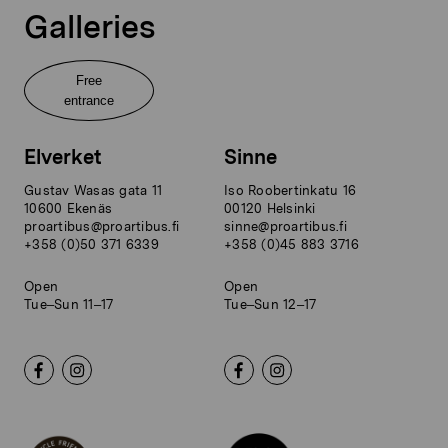
Galleries
Free
entrance
Elverket
Sinne
Gustav Wasas gata 11
Iso Roobertinkatu 16
10600 Ekenäs
00120 Helsinki
proartibus@proartibus.fi
sinne@proartibus.fi
+358 (0)50 371 6339
+358 (0)45 883 3716
Open
Open
Tue–Sun 11–17
Tue–Sun 12–17