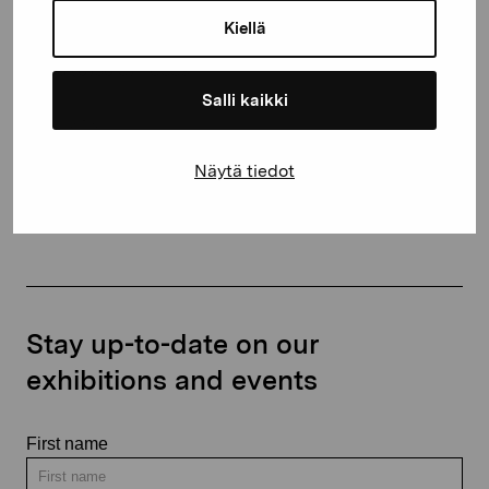
10600 Ekenäs
Kiellä
proartibus@proartibus.fi
+358 (0)50 371 6339
Salli kaikki
Näytä tiedot
Contact us
Stay up-to-date on our
exhibitions and events
First name