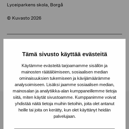
Lyceiparkens skola, Borgå
© Kuvasto 2026
Share:
Tämä sivusto käyttää evästeitä
Facebook
Käytämme evästeitä tarjoamamme sisällön ja
Linkedin
mainosten räätälöimiseen, sosiaalisen median
ominaisuuksien tukemiseen ja kävijämäärämme
analysoimiseen. Lisäksi jaamme sosiaalisen median,
mainosalan ja analytiikka-alan kumppaneillemme tietoja
siitä, miten käytät sivustoamme. Kumppanimme voivat
yhdistää näitä tietoja muihin tietoihin, joita olet antanut
Pro Artibus Foundation
heille tai joita on kerätty, kun olet käyttänyt heidän
palvelujaan.
Gustav Wasas gata 11