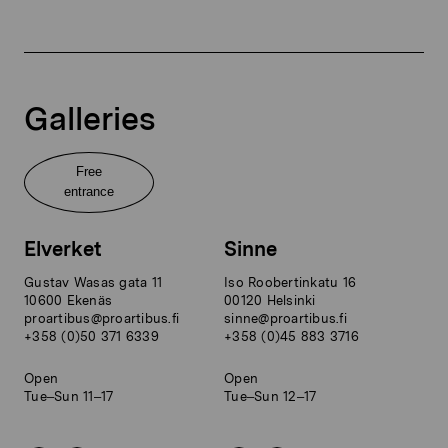
Galleries
Free
entrance
Elverket
Sinne
Gustav Wasas gata 11
Iso Roobertinkatu 16
10600 Ekenäs
00120 Helsinki
proartibus@proartibus.fi
sinne@proartibus.fi
+358 (0)50 371 6339
+358 (0)45 883 3716
Open
Open
Tue–Sun 11–17
Tue–Sun 12–17