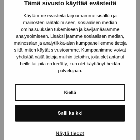
Pro Artibus Foundation
Tämä sivusto käyttää evästeitä
Käytämme evästeitä tarjoamamme sisällön ja
mainosten räätälöimiseen, sosiaalisen median
Gustav Wasas gata 11
ominaisuuksien tukemiseen ja kävijämäärämme
10600 Ekenäs
analysoimiseen. Lisäksi jaamme sosiaalisen median,
proartibus@proartibus.fi
mainosalan ja analytiikka-alan kumppaneillemme tietoja
+358 (0)50 371 6339
siitä, miten käytät sivustoamme. Kumppanimme voivat
yhdistää näitä tietoja muihin tietoihin, joita olet antanut
heille tai joita on kerätty, kun olet käyttänyt heidän
palvelujaan.
Contact us
Kiellä
Salli kaikki
Stay up-to-date on our
Näytä tiedot
exhibitions and events