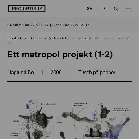
Skip
logo
SV
FI
to
OPEN
OP
content
Elverket Tue–Sun 11–17 | Sinne Tue–Sun 12–17
SEARCH
NAV
Pro Artibus
Collection
Search the collection
Ett metropol projekt (1-
2)
Ett metropol projekt (1-2)
|
|
Haglund Bo
2006
Tusch på papper