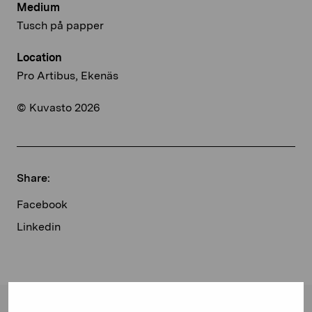
Medium
Tusch på papper
Location
Pro Artibus, Ekenäs
© Kuvasto 2026
Share:
Facebook
Linkedin