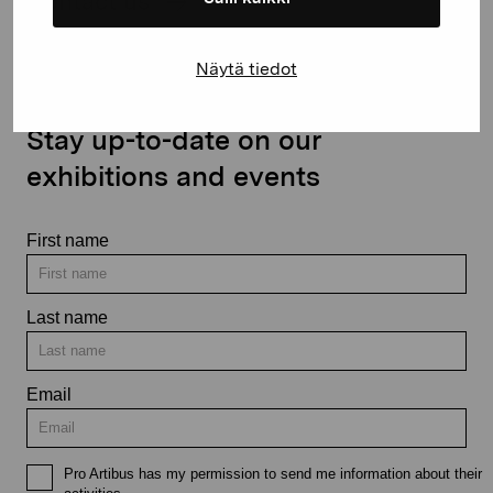
Contact us
Näytä tiedot
Stay up-to-date on our
exhibitions and events
First name
Last name
Email
Pro Artibus has my permission to send me information about their