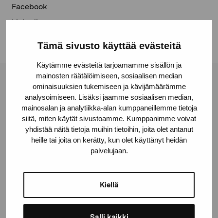
Facebook
Linkedin
Tämä sivusto käyttää evästeitä
Käytämme evästeitä tarjoamamme sisällön ja
mainosten räätälöimiseen, sosiaalisen median
Pro Artibus Foundation
ominaisuuksien tukemiseen ja kävijämäärämme
analysoimiseen. Lisäksi jaamme sosiaalisen median,
mainosalan ja analytiikka-alan kumppaneillemme tietoja
siitä, miten käytät sivustoamme. Kumppanimme voivat
Gustav Wasas gata 11
yhdistää näitä tietoja muihin tietoihin, joita olet antanut
10600 Ekenäs
heille tai joita on kerätty, kun olet käyttänyt heidän
proartibus@proartibus.fi
palvelujaan.
+358 (0)50 371 6339
Kiellä
Salli kaikki