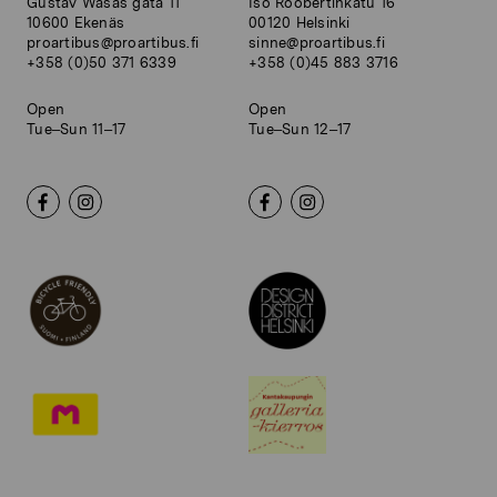
Gustav Wasas gata 11
Iso Roobertinkatu 16
10600 Ekenäs
00120 Helsinki
proartibus@proartibus.fi
sinne@proartibus.fi
+358 (0)50 371 6339
+358 (0)45 883 3716
Open
Open
Tue–Sun 11–17
Tue–Sun 12–17