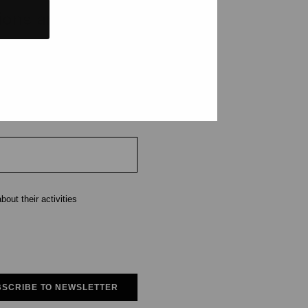
tions and events
e
out their activities
SCRIBE TO NEWSLETTER