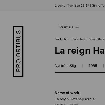
Skip
Elverket Tue–Sun 11–17 | Sinne T
to
content
Visit us
Open
Pro
sub
Artibus
navigation
logo
Pro Artibus
Collection
Search the c
La reign H
|
|
Nyström Stig
1956
Name of work
La reign Hatshepsout a