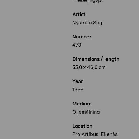
Thebe, Egypt
Artist
Nyström Stig
Number
473
Dimensions / length
55,0 x 46,0 cm
Year
1956
Medium
Oljemålning
Location
Pro Artibus, Ekenäs