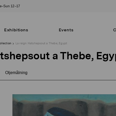
ue–Sun 12–17
Exhibitions
Events
C
ollection
La reign Hatshepsout a Thebe, Egypt
atshepsout a Thebe, Egy
Oljemålning