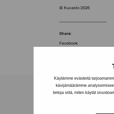
© Kuvasto 2026
Share:
Facebook
Linkedin
Käytämme evästeitä tarjoamamme 
kävijämäärämme analysoimiseen
tietoja siitä, miten käytät sivusto
Pro Artibus