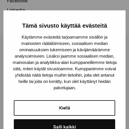
Facebook
Linkedin
Tämä sivusto käyttää evästeitä
Käytämme evästeitä tarjoamamme sisällön ja
mainosten räätälöimiseen, sosiaalisen median
Pro Artibus Foundation
ominaisuuksien tukemiseen ja kävijämäärämme
analysoimiseen. Lisäksi jaamme sosiaalisen median,
mainosalan ja analytiikka-alan kumppaneillemme tietoja
Gustav Wasas gata 11
siitä, miten käytät sivustoamme. Kumppanimme voivat
yhdistää näitä tietoja muihin tietoihin, joita olet antanut
10600 Ekenäs
heille tai joita on kerätty, kun olet käyttänyt heidän
proartibus@proartibus.fi
palvelujaan.
+358 (0)50 371 6339
Kiellä
Contact us
Salli kaikki