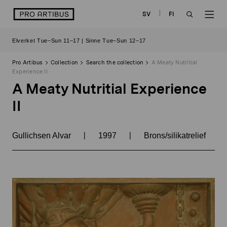
Skip
logo
SV
FI
to
OPEN
OP
content
Elverket Tue–Sun 11–17 | Sinne Tue–Sun 12–17
SEARCH
NAV
Pro Artibus
Collection
Search the collection
A Meaty Nutritial
Experience II
A Meaty Nutritial Experience
II
|
|
Gullichsen Alvar
1997
Brons/silikatrelief