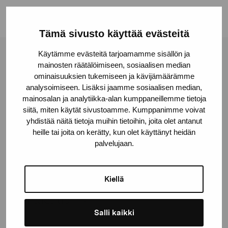
Tämä sivusto käyttää evästeitä
Käytämme evästeitä tarjoamamme sisällön ja
Pro Artibus Foundation
mainosten räätälöimiseen, sosiaalisen median
ominaisuuksien tukemiseen ja kävijämäärämme
analysoimiseen. Lisäksi jaamme sosiaalisen median,
Gustav Wasas gata 11
mainosalan ja analytiikka-alan kumppaneillemme tietoja
siitä, miten käytät sivustoamme. Kumppanimme voivat
10600 Ekenäs
yhdistää näitä tietoja muihin tietoihin, joita olet antanut
proartibus@proartibus.fi
heille tai joita on kerätty, kun olet käyttänyt heidän
+358 (0)50 371 6339
palvelujaan.
Kiellä
Contact us
Salli kaikki