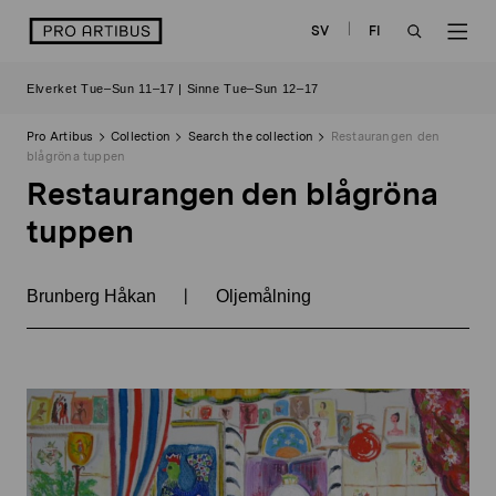
Skip
logo
SV
FI
to
OPEN
OP
content
Elverket Tue–Sun 11–17 | Sinne Tue–Sun 12–17
SEARCH
NAV
Pro Artibus
Collection
Search the collection
Restaurangen den
blågröna tuppen
Restaurangen den blågröna
tuppen
|
Brunberg Håkan
Oljemålning