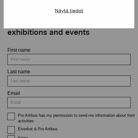
Näytä tiedot
Stay up-to-date on our
exhibitions and events
First name
Last name
Email
Pro Artibus has my permission to send me information about their
activities
Elverket & Pro Artibus
Sinne