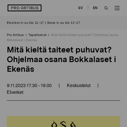
Siirry
logo
SV
EN
sisältöön
OPEN
OP
Elverket ti–su klo 11–17 | Sinne ti–su klo 12–17
SEARCH
NAV
Pro Artibus
Tapahtumat
Mitä kieltä taiteet puhuvat? Ohjelmaa osana
Bokkalaset i Ekenäs
Mitä kieltä taiteet puhuvat?
Ohjelmaa osana Bokkalaset i
Ekenäs
9.11.2023
17.30
19.00
|
|
-
Keskustelut
Elverket