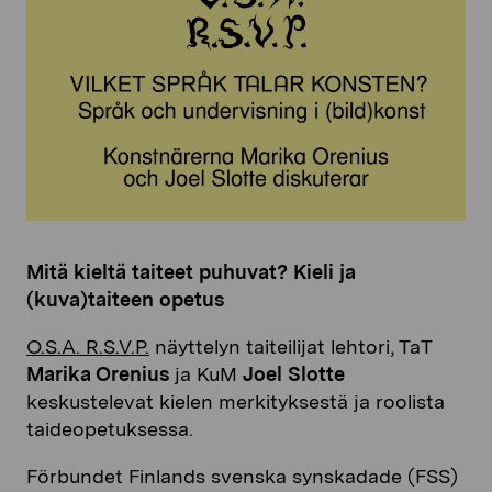
Mitä kieltä taiteet puhuvat? Kieli ja
(kuva)taiteen opetus
O.S.A. R.S.V.P.
näyttelyn taiteilijat lehtori, TaT
Marika Orenius
ja KuM
Joel Slotte
keskustelevat kielen merkityksestä ja roolista
taideopetuksessa.
Förbundet Finlands svenska synskadade (FSS)