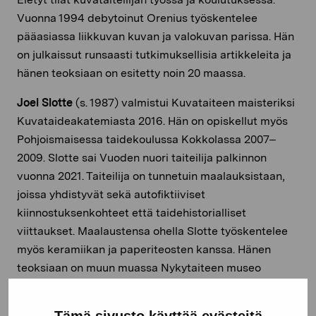
Vuonna 1994 debytoinut Orenius työskentelee
pääasiassa liikkuvan kuvan ja valokuvan parissa. Hän
on julkaissut runsaasti tutkimuksellisia artikkeleita ja
hänen teoksiaan on esitetty noin 20 maassa.
Joel Slotte
(s. 1987) valmistui Kuvataiteen maisteriksi
Kuvataideakatemiasta 2016. Hän on opiskellut myös
Pohjoismaisessa taidekoulussa Kokkolassa 2007–
2009. Slotte sai Vuoden nuori taiteilija palkinnon
vuonna 2021. Taiteilija on tunnetuin maalauksistaan,
joissa yhdistyvät sekä autofiktiiviset
kiinnostuksenkohteet että taidehistorialliset
viittaukset. Maalaustensa ohella Slotte työskentelee
myös keramiikan ja paperiteosten kanssa. Hänen
teoksiaan on muun muassa Nykytaiteen museo
Kiasman, Helsingin taidemuseon, Tampereen
taidemuseon, Pro Artibus -säätiön, Jenny ja Antti
Tämä sivusto käyttää evästeitä