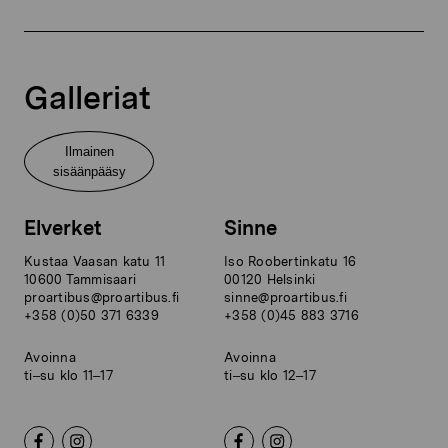
Galleriat
Ilmainen
sisäänpääsy
Elverket
Sinne
Kustaa Vaasan katu 11
Iso Roobertinkatu 16
10600 Tammisaari
00120 Helsinki
proartibus@proartibus.fi
sinne@proartibus.fi
+358 (0)50 371 6339
+358 (0)45 883 3716
Avoinna
Avoinna
ti–su klo 11–17
ti–su klo 12–17