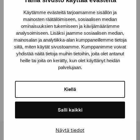
Wihurin rahaston ja K.H. Renlundin museon
kokoelmissa. Slotte on Taidemaalariliiton jäsen.
Käytämme evästeitä tarjoamamme sisällön ja
mainosten räätälöimiseen, sosiaalisen median
Tessa Bamberg
toimii pistekirjoitusvastaavana
ominaisuuksien tukemiseen ja kävijämäärämme
Förbundet Finlands svenska synskadade (FSS) -
analysoimiseen. Lisäksi jaamme sosiaalisen median,
mainosalan ja analytiikka-alan kumppaneillemme tietoja
yhdistyksessä.
siitä, miten käytät sivustoamme. Kumppanimme voivat
yhdistää näitä tietoja muihin tietoihin, joita olet antanut
heille tai joita on kerätty, kun olet käyttänyt heidän
palvelujaan.
Jaa:
Facebook
Kiellä
Linkedin
Salli kaikki
Näytä tiedot
Pro Artibus -säätiö