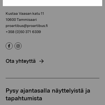
Kustaa Vaasan katu 11
10600 Tammisaari
proartibus@proartibus.fi
+358 (0)50 371 6339
Ota yhteyttä
Pysy ajantasalla näyttelyistä ja
tapahtumista