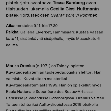
pistekirjoitusvastaava
Tessa Bamberg
avaa
tilaisuuden lukemalla
Cecilia Cissi Hultmanin
pistekirjoitusteoksen
Svarar som vi kommer.
Aika:
torstaina 9.11. klo 17.30
Paikka
: Galleria Elverket, Tammisaari: Kustaa Vaasan
katu 11, sisäänkäynti sisäpihalla, myös Museokatu 6
kautta
Marika Orenius
(s. 1971) on Taideyliopiston
Kuvataideakatemian taidepedagogiikan lehtori. Hän
valmistui Kuvataiteen maisteriksi
Kuvataideakatemiasta 1999. Hän on opiskellut myös
Ecole Nationale Supérièure des Beaux-Artsissa
Pariisissa ja Valandissa Göteborgissa. Orenius väitteli
Taiteen tohtoriksi Aalto-yliopistossa 2019 otsikolla
Eletyt tilat kuvataiteilijan työssä ja koulutuksessa.