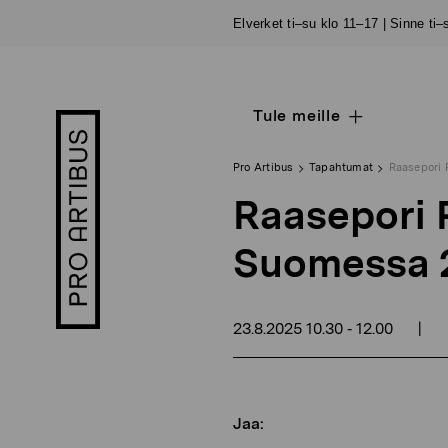
Siirry
Elverket ti–su klo 11–17 | Sinne ti
sisältöön
Tule meille
Open
Pro
sub
Artibus
navigation
logo
Pro Artibus
Tapahtumat
Raasepori 
Raasepori P
Suomessa 
23.8.2025
10.30
12.00
|
-
Jaa: