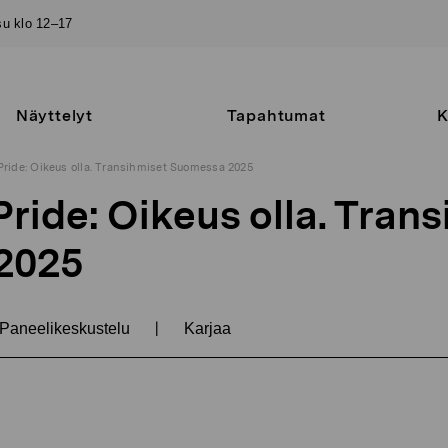
–su klo 12–17
Näyttelyt
Tapahtumat
K
Pride: Oikeus olla. Transihmiset Suomessa 2025
ride: Oikeus olla. Tran
2025
|
Paneelikeskustelu
Karjaa