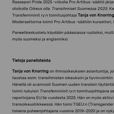
Raasepori Pride 2025 -viikolla Pro Artibus -säätiö jär
otsikolla
Oikeus olla. Transihmiset Suomessa 2025
. K
Transfeminiinit ry:n toimitusjohtaja
Tanja von Knorrin
Moderaattorina toimii Pro Artibus -säätiön kuraattori,
Paneelikeskustelu käydään pääasiassa ruotsiksi, mutt
myös suomeksi ja englanniksi.
Tietoja panelisteista
Tanja von Knorring
on ihmisoikeuksien asiantuntija, 
taustaa esim. transihmisten oikeuksiin ja hyvinvointiin l
Hänellä oli avainrooli Suomen uuden translain täytän
toimii nykyisin
Transfeminiinit ry:n
toimitusjohtajana s
raportoijana EU:lle vuodesta 2025. Hän on myös aktiiv
transoikeusliikkeessä. Hän toimi TGEU:n (Transgender
toisena puheenjohtajana vuosina 2019–2020 ja on nykyi