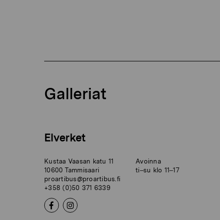
Galleriat
Elverket
Kustaa Vaasan katu 11
Avoinna
10600 Tammisaari
ti–su klo 11–17
proartibus@proartibus.fi
+358 (0)50 371 6339