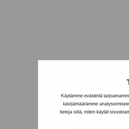
Käytämme evästeitä tarjoamamme 
kävijämäärämme analysoimiseen
tietoja siitä, miten käytät sivusto