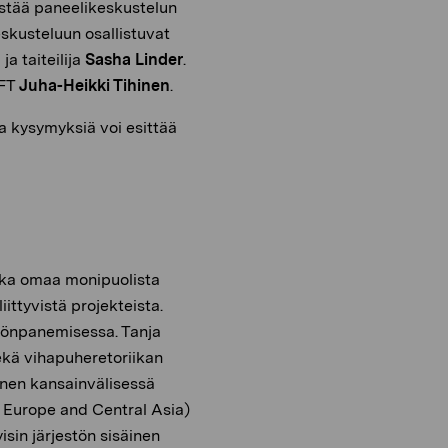
jestää paneelikeskustelun
eskusteluun osallistuvat
g
ja taiteilija
Sasha Linder
.
 FT
Juha-Heikki Tihinen
.
a kysymyksiä voi esittää
joka omaa monipuolista
iittyvistä projekteista.
töönpanemisessa. Tanja
ekä vihapuheretoriikan
inen kansainvälisessä
 Europe and Central Asia)
sin järjestön sisäinen