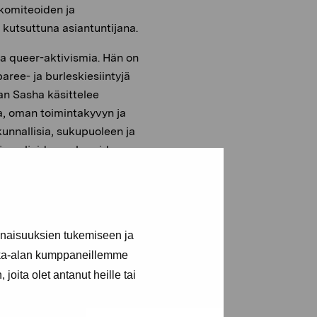
 komiteoiden ja
 kutsuttuna asiantuntijana.
aa queer-aktivismia. Hän on
aree- ja burleskiesiintyjä
aan Sasha käsittelee
ia, oman toimintakyvyn ja
kunnallisia, sukupuoleen ja
 ja paljaiden pakaroiden
nsimmäinen queer-
inaisuuksien tukemiseen ja
kka-alan kumppaneillemme
joita olet antanut heille tai