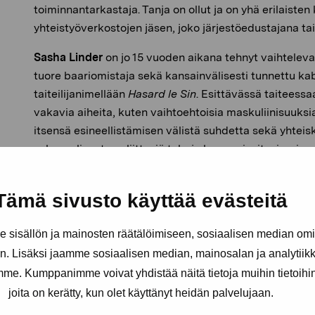
toiminnantarkastaja. Tanja on ollut ja on yhä erilaisten
yhteistyöverkostojen jäsen, joko järjestöedustajana tai
Sasha Linder
on jo 15 vuoden aikana tehnyt vaihtelev
tuore baariomistaja sekä kansainvälisesti tunnettu kab
taiteilijanimellään
Hasard le Sin
. Esittävässä taiteess
vakavia aiheita, kuten vaihtoehtoisia maskuliinisuuks
itsensä esineellistämisen välistä suhdetta sekä yhteis
seksuaalisuuteen liittyviä tabuja huumorin, itseironian
voimalla. Hänen viimeisin projektinsa on Helsingin e
cocktailbaari,
Struts
.
Tämä sivusto käyttää evästeitä
sisällön ja mainosten räätälöimiseen, sosiaalisen median om
. Lisäksi jaamme sosiaalisen median, mainosalan ja analytii
amme. Kumppanimme voivat yhdistää näitä tietoja muihin tietoihin, 
joita on kerätty, kun olet käyttänyt heidän palvelujaan.