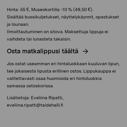
Hinta: 55 €, Museokortilla -10 % (49,50 €).
Sisältää bussikuljetukset, näyttelykäynnit, opastukset
ja lounaan.
Ilmoittautuminen on sitova. Maksettuja lippuja ei
vaihdeta tai lunasteta takaisin.
Osta matkalippusi täältä
Jos ostat useamman eri hintaluokkaan kuuluvan lipun,
tee jokaisesta lipusta erillinen ostos. Lippukauppa ei
valitettavasti osaa huomioida eri hintoluokkia
samassa ostoskorissa.
Lisätietoja: Eveliina Ripatti,
eveliina.ripatti@taidehalli.fi