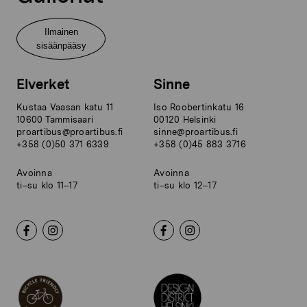
Ilmainen
sisäänpääsy
Elverket
Sinne
Kustaa Vaasan katu 11
Iso Roobertinkatu 16
10600 Tammisaari
00120 Helsinki
proartibus@proartibus.fi
sinne@proartibus.fi
+358 (0)50 371 6339
+358 (0)45 883 3716
Avoinna
Avoinna
ti–su klo 11–17
ti–su klo 12–17