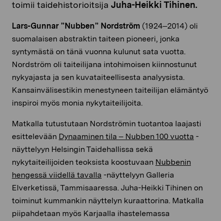
toimii taidehistorioitsija
Juha-Heikki Tihinen.
Lars-Gunnar ”Nubben” Nordström
(1924–2014) oli
suomalaisen abstraktin taiteen pioneeri, jonka
syntymästä on tänä vuonna kulunut sata vuotta.
Nordström oli taiteilijana intohimoisen kiinnostunut
nykyajasta ja sen kuvataiteellisesta analyysista.
Kansainvälisestikin menestyneen taiteilijan elämäntyö
inspiroi myös monia nykytaiteilijoita.
Matkalla tutustutaan Nordströmin tuotantoa laajasti
esittelevään
Dynaaminen tila – Nubben 100 vuotta
-
näyttelyyn Helsingin Taidehallissa sekä
nykytaiteilijoiden teoksista koostuvaan
Nubbenin
hengessä viidellä tavalla
-näyttelyyn Galleria
Elverketissä, Tammisaaressa. Juha-Heikki Tihinen on
toiminut kummankin näyttelyn kuraattorina. Matkalla
piipahdetaan myös Karjaalla ihastelemassa