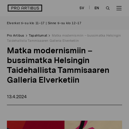
Siirry
logo
SV
EN
sisältöön
OPEN
OP
Elverket ti–su klo 11–17 | Sinne ti–su klo 12–17
SEARCH
NAV
Pro Artibus
Tapahtumat
Matka modernismiin – bussimatka Helsingin
Taidehallista Tammisaaren Galleria Elverketiin
Matka modernismiin –
bussimatka Helsingin
Taidehallista Tammisaaren
Galleria Elverketiin
13.4.2024