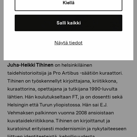
Kiellä
Salli kaikki
Näytä tiedot
Juha-Heikki Tihinen
on helsinkiläinen
taidehistorioitsija ja Pro Artibus -säätiön kuraattori.
Tihinen on työskennellyt kirjoittajana, kriitikkona,
kuraattorina, opettajana ja tutkijana 1990-luvulta
lähtien. Hän koulutukseltaan FT, ja on dosentti sekä
Helsingin että Turun yliopistossa. Hän sai E.J.
Vehmaksen palkinnon vuonna 2008 ansioistaan
kuvataidekriitikkona. Tihinen on kirjoittanut ja
kuratoinut erityisesti modernismiin ja nykytaiteeseen
liittyen identiteeteistä, kehollisuudesta,