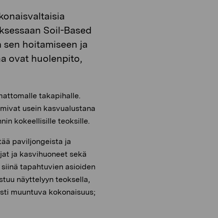
o
i
n
konaisvaltaisia
o
n
eoksessaan Soil-Based
a sen hoitamiseen ja
a ovat huolenpito,
attomalle takapihalle.
oimivat usein kasvualustana
in kokeellisille teoksille.
tää paviljongeista ja
ajat ja kasvihuoneet sekä
u siinä tapahtuvien asioiden
tuu näyttelyyn teoksella,
uvasti muuntuva kokonaisuus;