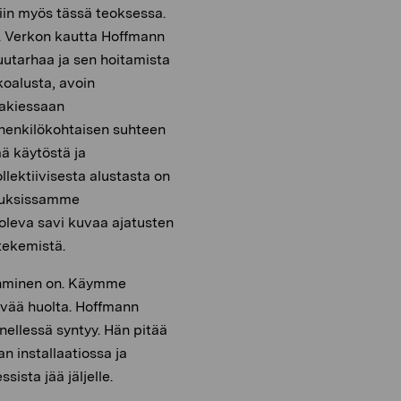
niin myös tässä teoksessa.
. Verkon kautta Hoffmann
puutarhaa ja sen hoitamista
koalusta, avoin
hakiessaan
henkilökohtaisen suhteen
ä käytöstä ja
llektiivisesta alustasta on
jatuksissamme
leva savi kuvaa ajatusten
tekemistä.
 ihminen on. Käymme
vää huolta. Hoffmann
nnellessä syntyy. Hän pitää
n installaatiossa ja
ista jää jäljelle.