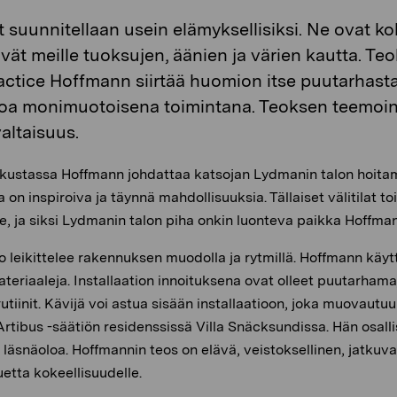
t suunnitellaan usein elämyksellisiksi. Ne ovat ko
tivät meille tuoksujen, äänien ja värien kautta. T
ractice Hoffmann siirtää huomion itse puutarhast
toa monimuotoisena toimintana. Teoksen teemoin
altaisuus.
kustassa Hoffmann johdattaa katsojan Lydmanin talon hoitam
on inspiroiva ja täynnä mahdollisuuksia. Tällaiset välitilat t
le, ja siksi Lydmanin talon piha onkin luonteva paikka Hoffmann
io leikittelee rakennuksen muodolla ja rytmillä. Hoffmann käyt
materiaaleja. Installaation innoituksena ovat olleet puutarham
 rutiinit. Kävijä voi astua sisään installaatioon, joka muovautu
tibus -säätiön residenssissä Villa Snäcksundissa. Hän osallis
jan läsnäoloa. Hoffmannin teos on elävä, veistoksellinen, jatk
etta kokeellisuudelle.