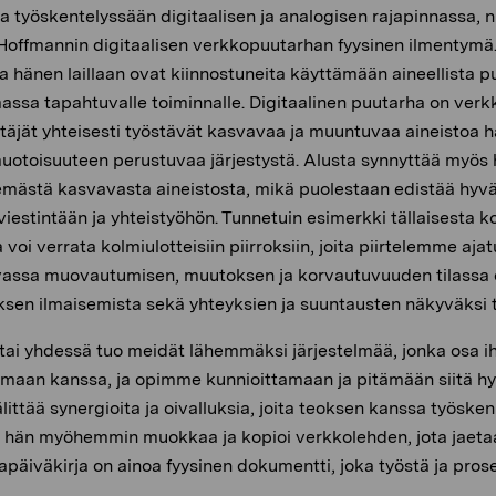
sa työskentelyssään digitaalisen ja analogisen rajapinnassa, 
 Hoffmannin digitaalisen verkkopuutarhan fyysinen ilmentymä
ka hänen laillaan ovat kiinnostuneita käyttämään aineellista 
assa tapahtuvalle toiminnalle. Digitaalinen puutarha on verk
täjät yhteisesti työstävät kasvavaa ja muuntuvaa aineistoa 
otoisuuteen perustuvaa järjestystä. Alusta synnyttää myös 
lemästä kasvavasta aineistosta, mikä puolestaan edistää hyvä
iestintään ja yhteistyöhön. Tunnetuin esimerkki tällaisesta ko
voi verrata kolmiulotteisiin piirroksiin, joita piirtelemme a
vassa muovautumisen, muutoksen ja korvautuvuuden tilassa o
ksen ilmaisemista sekä yhteyksien ja suuntausten näkyväksi 
 tai yhdessä tuo meidät lähemmäksi järjestelmää, jonka osa
an kanssa, ja opimme kunnioittamaan ja pitämään siitä hy
littää synergioita ja oivalluksia, joita teoksen kanssa työske
ta hän myöhemmin muokkaa ja kopioi verkkolehden, jota jaetaa
päiväkirja on ainoa fyysinen dokumentti, joka työstä ja prosess