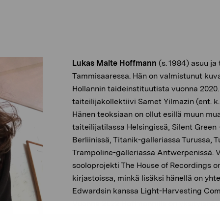
Lukas Malte Hoffmann
(s. 1984) asuu ja
Tammisaaressa. Hän on valmistunut kuva
Hollannin taideinstituutista vuonna 2020.
taiteilijakollektiivi Samet Yilmazin (ent. k
Hänen teoksiaan on ollut esillä muun mu
taiteilijatilassa Helsingissä, Silent Green 
Berliinissä, Titanik-galleriassa Turussa, 
Trampoline-galleriassa Antwerpenissä.
V
sooloprojekti The House of Recordings on 
kirjastoissa, minkä lisäksi hänellä on yh
Edwardsin kanssa Light-Harvesting Compl
Vuonna 2022 Hoffmannilla on yksityisnäy
Kappalaisentalo -galleriassa Porvoossa.