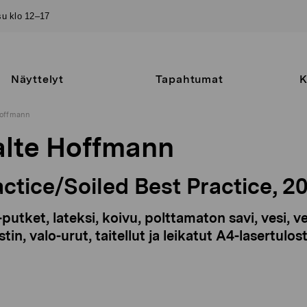
–su klo 12–17
Näyttelyt
Tapahtumat
K
Hoffmann
alte Hoffmann
ctice/Soiled Best Practice,
20
utket, lateksi, koivu, polttamaton savi, vesi, ves
tin, valo-urut, taitellut ja leikatut A4-lasertulos