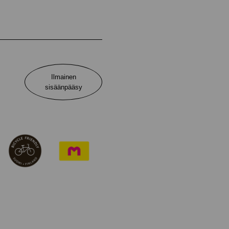
Ilmainen
sisäänpääsy