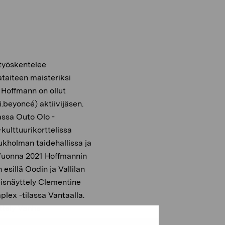
 työskentelee
taiteen maisteriksi
 Hoffmann on ollut
.i.beyoncé) aktiivijäsen.
assa Outo Olo -
-kulttuurikorttelissa
Tukholman taidehallissa ja
uonna 2021 Hoffmannin
esillä Oodin ja Vallilan
teisnäyttely Clementine
ex -tilassa Vantaalla.
ttely Vanha