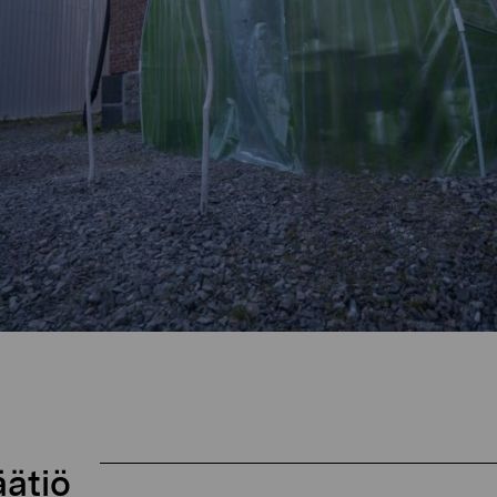
äätiö