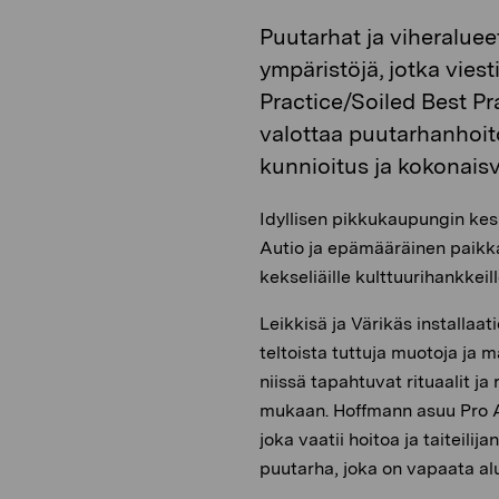
Puutarhat ja viheraluee
ympäristöjä, jotka vies
Practice/Soiled Best P
valottaa puutarhanhoi
kunnioitus ja kokonaisv
Idyllisen pikkukaupungin kes
Autio ja epämääräinen paikka 
kekseliäille kulttuurihankkeil
Leikkisä ja Värikäs installaat
teltoista tuttuja muotoja ja 
niissä tapahtuvat rituaalit ja
mukaan. Hoffmann asuu Pro Ar
joka vaatii hoitoa ja taiteili
puutarha, joka on vapaata alu