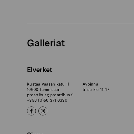
Galleriat
Elverket
Kustaa Vaasan katu 11
Avoinna
10600 Tammisaari
ti–su klo 11–17
proartibus@proartibus.fi
+358 (0)50 371 6339