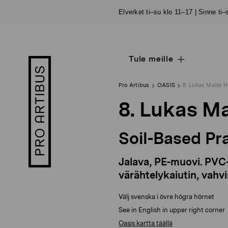
Siirry
Elverket ti–su klo 11–17 | Sinne ti
sisältöön
Tule meille
Open
Pro
sub
Artibus
navigation
logo
Pro Artibus
OASIS
8. Lukas Malte 
8. Lukas M
Soil-Based Pra
Jalava, PE-muovi. PVC-p
värähtelykaiutin, vahvis
Välj svenska i övre högra hörnet
See in English in upper right corner
Oasis kartta täällä