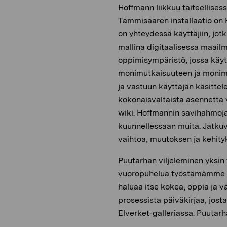
Hoffmann liikkuu taiteellises
Tammisaaren installaatio on
on yhteydessä käyttäjiin, jot
mallina digitaalisessa maailm
oppimisympäristö, jossa käyt
monimutkaisuuteen ja monimu
ja vastuun käyttäjän käsitte
kokonaisvaltaista asennetta v
wiki. Hoffmannin savihahmoja 
kuunnellessaan muita. Jatku
vaihtoa, muutoksen ja kehity
Puutarhan viljeleminen yksin
vuoropuhelua työstämämme ma
haluaa itse kokea, oppia ja vä
prosessista päiväkirjaa, jos
Elverket-galleriassa. Puutarha