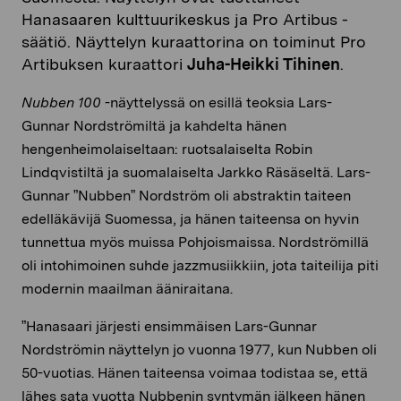
Hanasaaren kulttuurikeskus ja Pro Artibus -
säätiö. Näyttelyn kuraattorina on toiminut Pro
Artibuksen kuraattori
Juha-Heikki Tihinen
.
Nubben 100
-näyttelyssä on esillä teoksia Lars-
Gunnar Nordströmiltä ja kahdelta hänen
hengenheimolaiseltaan: ruotsalaiselta Robin
Lindqvistiltä ja suomalaiselta Jarkko Räsäseltä. Lars-
Gunnar ”Nubben” Nordström oli abstraktin taiteen
edelläkävijä Suomessa, ja hänen taiteensa on hyvin
tunnettua myös muissa Pohjoismaissa. Nordströmillä
oli intohimoinen suhde jazzmusiikkiin, jota taiteilija piti
modernin maailman ääniraitana.
”Hanasaari järjesti ensimmäisen Lars-Gunnar
Nordströmin näyttelyn jo vuonna 1977, kun Nubben oli
50-vuotias. Hänen taiteensa voimaa todistaa se, että
lähes sata vuotta Nubbenin syntymän jälkeen hänen