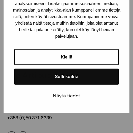
analysoimiseen. Lisäksi jaamme sosiaalisen median,
mainosalan ja analytiikka-alan kumppaneillemme tietoja
Jaa:
siitä, miten käytät sivustoamme. Kumppanimme voivat
yhdistää näitä tietoja muihin tietoihin, joita olet antanut
Facebook
heille tai joita on kerätty, kun olet käyttänyt heidän
Linkedin
palvelujaan.
Kiellä
Pro Artibus -säätiö
Salli kaikki
Kustaa Vaasan katu 11
Näytä tiedot
10600 Tammisaari
proartibus@proartibus.fi
+358 (0)50 371 6339