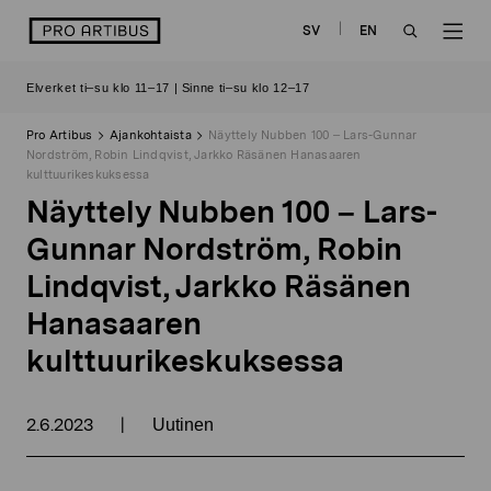
Siirry
logo
SV
EN
sisältöön
OPEN
OP
Elverket ti–su klo 11–17 | Sinne ti–su klo 12–17
SEARCH
NAV
Pro Artibus
Ajankohtaista
Näyttely Nubben 100 – Lars-Gunnar
Nordström, Robin Lindqvist, Jarkko Räsänen Hanasaaren
kulttuurikeskuksessa
Näyttely Nubben 100 – Lars-
Gunnar Nordström, Robin
Lindqvist, Jarkko Räsänen
Hanasaaren
kulttuurikeskuksessa
2.6.2023
|
Uutinen