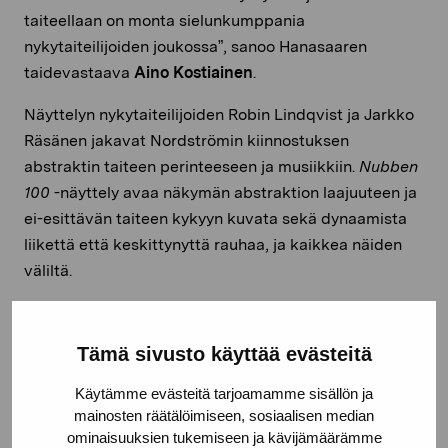
taiteellaan on monta sielunkumppania
nykytaiteilijoiden joukossa”, sanoo Hanasaaren
taidevastaava
Aino Kostiainen
.
Näyttelyn nykytaiteilijoiden Robin Lindqvist ja Jarkko
Räsänen jakavat Nordströmin kiinnostuksen
abstraktin taiteen perinteeseen ja musiikkiin.
Nubben
100
-näyttely avaa näkymän abstraktion laajuuteen ja
ei-esittävän taiteen kykyyn kuvata sekä dynaamista
liikettä että keskittynyttä rauhaa, ja kaikkea näiden
väliltä.
Näyttely
Nubben 100
– Lars-Gunnar Nordström, Robin
Lindqvist, Jarkko Räsänen, on esillä 2.6.2023–4.2.2024
Tämä sivusto käyttää evästeitä
Galleria Hanasaaressa
. Galleria on avoinna päivittäin
klo 10–20, vapaa pääsy.
Käytämme evästeitä tarjoamamme sisällön ja
mainosten räätälöimiseen, sosiaalisen median
ominaisuuksien tukemiseen ja kävijämäärämme