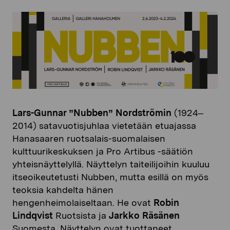
Lars-Gunnar ”Nubben” Nordströmin
(1924–
2014) satavuotisjuhlaa vietetään etuajassa
Hanasaaren ruotsalais-suomalaisen
kulttuurikeskuksen ja Pro Artibus -säätiön
yhteisnäyttelyllä. Näyttelyn taiteilijoihin kuuluu
itseoikeutetusti Nubben, mutta esillä on myös
teoksia kahdelta hänen
hengenheimolaiseltaan. He ovat
Robin
Lindqvist
Ruotsista ja
Jarkko Räsänen
Suomesta. Näyttelyn ovat tuottaneet