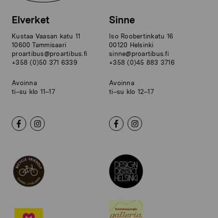
Elverket
Sinne
Kustaa Vaasan katu 11
Iso Roobertinkatu 16
10600 Tammisaari
00120 Helsinki
proartibus@proartibus.fi
sinne@proartibus.fi
+358 (0)50 371 6339
+358 (0)45 883 3716
Avoinna
Avoinna
ti–su klo 11–17
ti–su klo 12–17