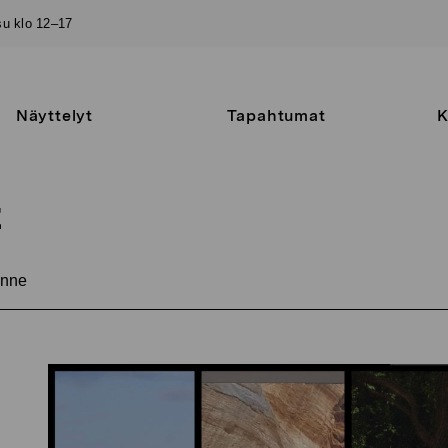
–su klo 12–17
Näyttelyt
Tapahtumat
K
t
nne