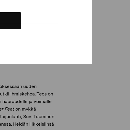
oksessaan uuden
tutkii ihmiskehoa. Teos on
n hauraudelle ja voimalle
er Feet
on mykkä
 Taijonlahti, Suvi Tuominen
nssa. Heidän liikkeisiinsä