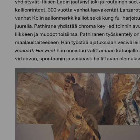
yhdistyvät itäisen Lapin jäätynyt joki ja routainen suo
kallionrinteet, 300 vuotta vanhat laavakentät Lanzarote
vanhat Kolin aallonmerkkikalliot sekä kung fu -harjoi
juurella. Pathirane yhdistää chroma key -editoinnin av
liikkeen ja muodot toisiinsa. Pathiranen työskentely o
maalaustaiteeseen. Hän työstää ajatuksiaan vesivärei
Beneath Her Feet
hän onnistuu välittämään katsojalle
virtaavan, spontaanin ja vaikeasti hallittavan olemuks