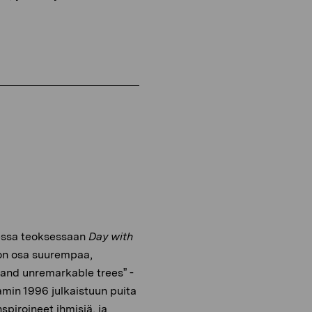
dessa teoksessaan
Day with
on osa suurempaa,
 and unremarkable trees” -
min 1996 julkaistuun puita
nspiroineet ihmisiä, ja