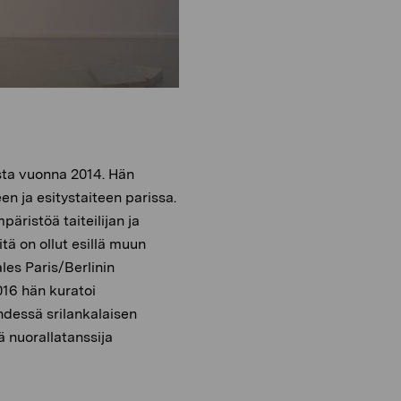
sta vuonna 2014. Hän
en ja esitystaiteen parissa.
äristöä taiteilijan ja
tä on ollut esillä muun
es Paris/Berlinin
016 hän kuratoi
hdessä srilankalaisen
 nuorallatanssija