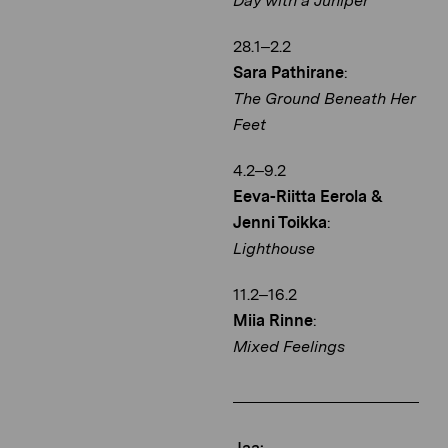
Day with a Juniper
28.1–2.2
Sara Pathirane
:
The Ground Beneath Her
Feet
4.2–9.2
Eeva-Riitta Eerola &
Jenni Toikka
:
Lighthouse
11.2–16.2
Miia Rinne
:
Mixed Feelings
Jaa: