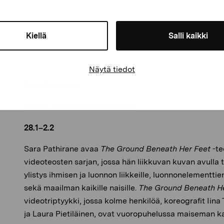
Kiellä
Salli kaikki
Näytä tiedot
Sara Pathirane
The Ground Beneath Her Feet
28.1–2.2
Sara Pathirane avaa
The Ground Beneath Her Feet
-te
videoteosten sarjan, jossa hän liikkuvan kuvan avulla 
ylistys ihmisen ja luonnon liikkeille, luonnonelementtie
sekä maailman kaikille naisille.
The Ground Beneath H
videotriptyykki, jossa kolme henkilöä, koreografit Iina
ja Laura Pietiläinen, ovat vuoropuhelussa maiseman ka