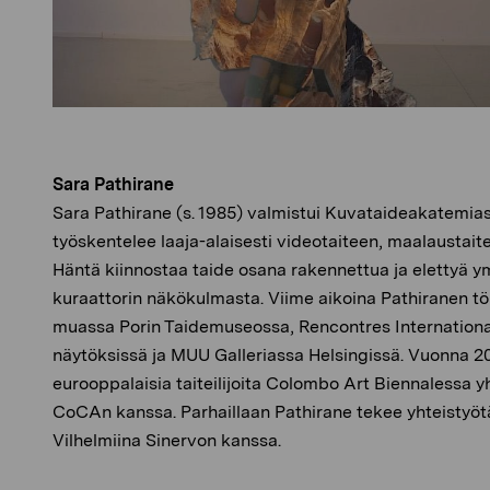
Sara Pathirane
Sara Pathirane (s. 1985) valmistui Kuvataideakatemia
työskentelee laaja-alaisesti videotaiteen, maalaustaite
Häntä kiinnostaa taide osana rakennettua ja elettyä ymp
kuraattorin näkökulmasta. Viime aikoina Pathiranen töi
muassa Porin Taidemuseossa, Rencontres International
näytöksissä ja MUU Galleriassa Helsingissä. Vuonna 2
eurooppalaisia taiteilijoita Colombo Art Biennalessa y
CoCAn kanssa. Parhaillaan Pathirane tekee yhteistyötä
Vilhelmiina Sinervon kanssa.