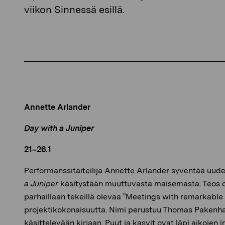
viikon Sinnessä esillä.
Annette Arlander
Day with a Juniper
21–26.1
Performanssitaiteilija Annette Arlander syventää uu
a Juniper
käsitystään muuttuvasta maisemasta. Teos 
parhaillaan tekeillä olevaa ”Meetings with remarkable
projektikokonaisuutta. Nimi perustuu Thomas Pakenha
käsittelevään kirjaan. Puut ja kasvit ovat läpi aikojen i