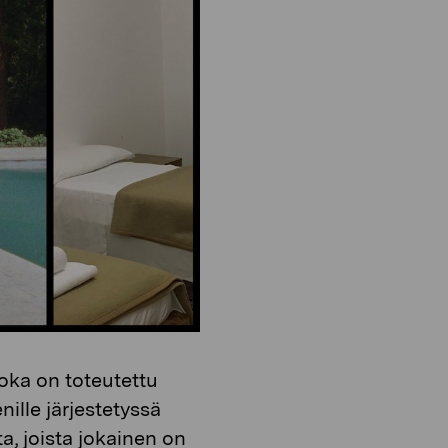
o
i
n
o
n
joka on toteutettu
ille järjestetyssä
a, joista jokainen on