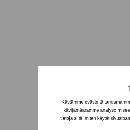
Käytämme evästeitä tarjoamamme 
kävijämäärämme analysoimiseen
tietoja siitä, miten käytät sivusto