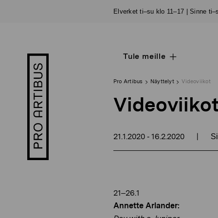
Siirry
Elverket ti–su klo 11–17 | Sinne ti
sisältöön
Tule meille
Open
Pro
sub
Artibus
navigation
logo
Pro Artibus
Näyttelyt
Videoviikot
Videoviiko
21.1.2020
16.2.2020
|
-
Si
21–26.1
Annette Arlander: