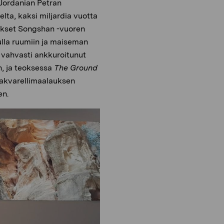
, Jordanian Petran
lta, kaksi miljardia vuotta
tukset Songshan -vuoren
ulla ruumiin ja maiseman
n vahvasti ankkuroitunut
n, ja teoksessa
The Ground
 akvarellimaalauksen
en.