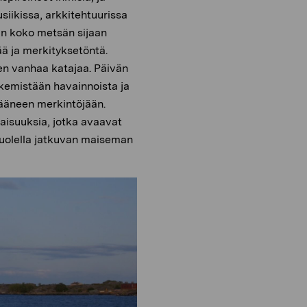
siikissa, arkkitehtuurissa
hin koko metsän sijaan
ä ja merkityksetöntä.
len vanhaa katajaa. Päivän
tekemistään havainnoista ja
 ääneen merkintöjään.
naisuuksia, jotka avaavat
puolella jatkuvan maiseman