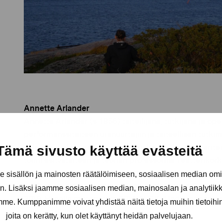
Annette Arlander
Annette Arlander (s. 1956) taiteilijana, tutkijana ja o
performanssitaiteen uranuurtajiin ja taiteellisen tutki
Arlander valmistui teatteriohjaajaksi 1981 ja teatterita
Tämä sivusto käyttää evästeitä
toimi esitystaiteen ja teorian professorina Teatteriko
taiteellisen tutkimuksen professorina Taideyliopistos
sisällön ja mainosten räätälöimiseen, sosiaalisen median om
performanssin, taiteen ja teorian professorina Tukhol
. Lisäksi jaamme sosiaalisen median, mainosalan ja analytii
2019. Hänelle myönnettiin 2014 AVEK, Mediataiteen pa
amme. Kumppanimme voivat yhdistää näitä tietoja muihin tietoihin, 
valtionpalkinto.
joita on kerätty, kun olet käyttänyt heidän palvelujaan.