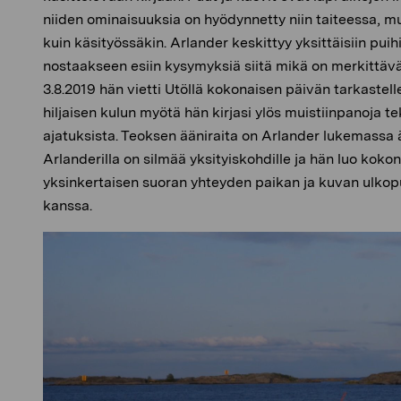
niiden ominaisuuksia on hyödynnetty niin taiteessa, mu
kuin käsityössäkin. Arlander keskittyy yksittäisiin pui
nostaakseen esiin kysymyksiä siitä mikä on merkittävä
3.8.2019 hän vietti Utöllä kokonaisen päivän tarkastel
hiljaisen kulun myötä hän kirjasi ylös muistiinpanoja 
ajatuksista. Teoksen ääniraita on Arlander lukemassa
Arlanderilla on silmää yksityiskohdille ja hän luo koko
yksinkertaisen suoran yhteyden paikan ja kuvan ulko
kanssa.