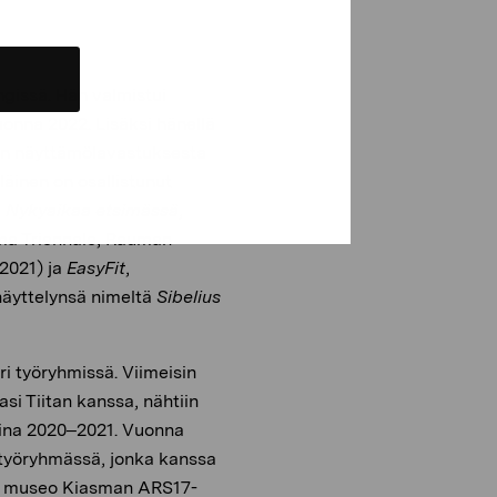
ngissä. Hän valmistui
onna 2022. Lisäksi hänellä
nen näyttämölavastuksesta
iläinen on osallistunut
:
Nykyaikaa etsimässä
,
ma Triennale, Rauman
(2021) ja
EasyFit
,
snäyttelynsä nimeltä
Sibelius
i työryhmissä. Viimeisin
i Tiitan kanssa, nähtiin
sina 2020–2021. Vuonna
a työryhmässä, jonka kanssa
en museo Kiasman ARS17-