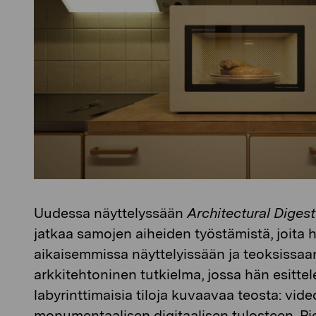
Uudessa näyttelyssään
Architectural Diges
jatkaa samojen aiheiden työstämistä, joita h
aikaisemmissa näyttelyissään ja teoksissaa
arkkitehtoninen tutkielma, jossa hän esittel
labyrinttimaisia tiloja kuvaavaa teosta: vid
monumentaalisen digitaalisen tulosteen. Pie