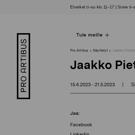
Siirry
Elverket ti–su klo 11–17 | Sinne ti
sisältöön
Tule meille
Open
Pro
sub
Artibus
navigation
logo
Pro Artibus
Näyttelyt
Jaakko Pietilä
Jaakko Piet
15.4.2023
21.5.2023
|
-
S
Jaa:
Facebook
Linkedin