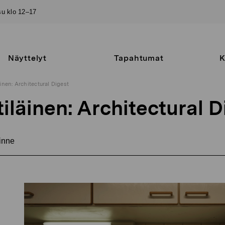
–su klo 12–17
Näyttelyt
Tapahtumat
K
inen: Architectural Digest
iläinen: Architectural D
inne