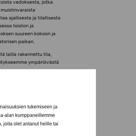
toista vedoksesta, jotka
muistinvaraista
 ajallisesta ja tilallisesta
sessa toiston ja
teoksen suureen kokoon ja
atorisen paikan.
 lailla rakennettu tila,
äsitykseemme ympäröivästä
inaisuuksien tukemiseen ja
kka-alan kumppaneillemme
joita olet antanut heille tai