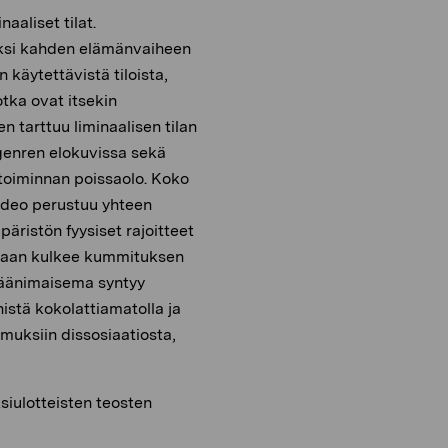
aliset tilat.
seksi kahden elämänvaiheen
 käytettävistä tiloista,
jotka ovat itsekin
n tarttuu liminaalisen tilan
ugenren elokuvissa sekä
 toiminnan poissaolo. Koko
Video perustuu yhteen
päristön fyysiset rajoitteet
, vaan kulkee kummituksen
n äänimaisema syntyy
istä kokolattiamatolla ja
muksiin dissosiaatiosta,
ksiulotteisten teosten