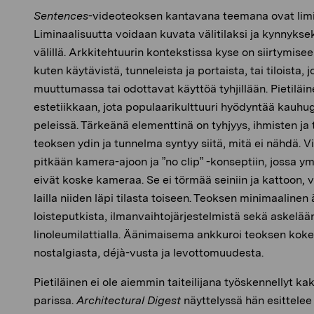
Sentences
-videoteoksen kantavana teemana ovat limina
Liminaalisuutta voidaan kuvata välitilaksi ja kynnyk
välillä. Arkkitehtuurin kontekstissa kyse on siirtymiseen
kuten käytävistä, tunneleista ja portaista, tai tiloista, 
muuttumassa tai odottavat käyttöä tyhjillään. Pietiläine
estetiikkaan, jota populaarikulttuuri hyödyntää kauh
peleissä. Tärkeänä elementtinä on tyhjyys, ihmisten ja
teoksen ydin ja tunnelma syntyy siitä, mitä ei nähdä. 
pitkään kamera-ajoon ja ”no clip” -konseptiin, jossa ym
eivät koske kameraa. Se ei törmää seiniin ja kattoon
lailla niiden läpi tilasta toiseen. Teoksen minimaaline
loisteputkista, ilmanvaihtojärjestelmistä sekä askelään
linoleumilattialla. Äänimaisema ankkuroi teoksen koke
nostalgiasta, déjà-vusta ja levottomuudesta.
Pietiläinen ei ole aiemmin taiteilijana työskennellyt ka
parissa.
Architectural Digest
näyttelyssä hän esittelee