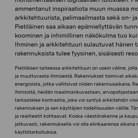
ammentanut inspiraatiota muun muassa mo
arkkitehtuurista, pelimaailmasta sekä on- ja 
Pietiläinen saa aikaan epämiellyttävän tun
koominen ja inhimillinen näkökulma tuo kui
Ihminen ja arkkitehtuuri sulautuvat hänen 
rakennuksista tulee fyysinen, sisäisesti re
Pietiläisen taiteessa arkkitehtuuri on usein väline, jolla
ja muuttuvasta ihmisestä. Rakennukset toimivat aikaka
energioista, jotka vallitsivat niiden rakennusaikana. 
ihmisistä, heidän maailmankuvastaan, arvopohjastaan j
tarkastelee kontrastia, joka voi syntyä arkkitehdin vis
rakennuksen ja sen käyttäjien todellisuuden välille. Täm
ja realiteetit kohtaavat. Koska väestörakenne ja kau
jatkuvasti, rakennuksella voi olla elinkaarensa aikana
käyttötarkoituksia.