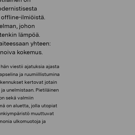
dernistisesta
offline-ilmiöistä.
nelman, johon
tenkin lämpöä.
taiteessaan yhteen:
sonoiva kokemus.
 hän viestii ajatuksia ajasta
pselina ja ruumiillistumina
Rakennukset kertovat jotain
a unelmistaan. Pietiläinen
ion sekä valmiin
ä on aluetta, jolla utopiat
punkiympäristö muuttuvat
 monia ulkomuotoja ja