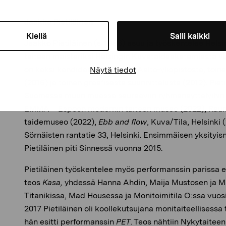
Jaakko Pietiläinen
Kiellä
Salli kaikki
Jaakko Pietiläinen (s. 1986) asuu ja työskentelee Helsi
taiteen maisteriksi Helsingin Kuvataideakatemiasta vu
on kaksi kandidaatintutkintoa Aalto-yliopistosta, toi
Näytä tiedot
(2016) ja toinen graafisesta suunnittelusta (2012). Piet
Suomessa muun muassa seuraaviin ryhmänäyttelyihin
EMMA – Espoon modernin taiteen museo (2022), Rau
taidemuseo (2022),
Ebb and flow
, Kuva/Tila, Helsinki 
Sörnäisten rantatie 33, Helsinki. Ensimmäisen yksityi
Pietiläinen piti Sinnessä vuonna 2015.
Pietiläinen työskentelee myös performanssin parissa er
teos
Kasa,
yhdessä Hanna Ahdin, Maija Mustosen ja Mas
Titanikissa, Mad Housessa ja Monitoimitila O:ssa vuo
2017 Pietiläinen oli koollekutsujana monitaiteellisess
hän esitti performanssin
PET
. Teos nähtiin Nykytaite