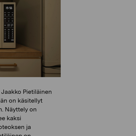
o
i
n
o
n
t
Jaakko Pietiläinen
än on käsitellyt
n. Näyttely on
ee kaksi
eoteoksen ja
tiläinen on