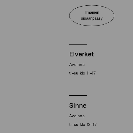
Ilmainen
sisäänpääsy
Elverket
Avoinna
ti–su klo 11–17
Sinne
Avoinna
ti–su klo 12–17