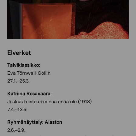
Elverket
Talviklassikko:
Eva Törnwall-Collin
27.1.–25.3.
Katriina Rosavaara:
Joskus toiste ei minua enää ole (1918)
7.4.–13.5.
Ryhmänäyttely: Alaston
2.6.–2.9.