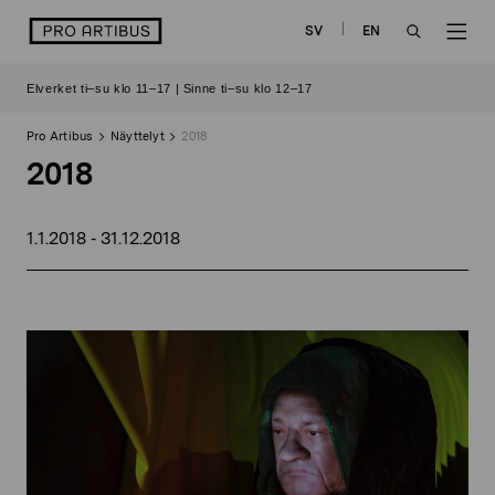
Siirry
logo
SV
EN
sisältöön
OPEN
OP
Elverket ti–su klo 11–17 | Sinne ti–su klo 12–17
SEARCH
NAV
Pro Artibus
Näyttelyt
2018
2018
1.1.2018
31.12.2018
-