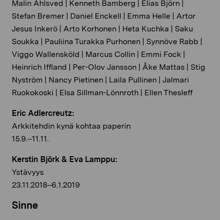
Malin Ahlsved | Kenneth Bamberg | Elias Björn |
Stefan Bremer | Daniel Enckell | Emma Helle | Artor
Jesus Inkerö | Arto Korhonen | Heta Kuchka | Saku
Soukka | Pauliina Turakka Purhonen | Synnöve Rabb |
Viggo Wallensköld | Marcus Collin | Emmi Fock |
Heinrich Iffland | Per-Olov Jansson | Åke Mattas | Stig
Nyström | Nancy Pietinen | Laila Pullinen | Jalmari
Ruokokoski | Elsa Sillman-Lönnroth | Ellen Thesleff
Eric Adlercreutz:
Arkkitehdin kynä kohtaa paperin
15.9.–11.11.
Kerstin Björk & Eva Lamppu:
Ystävyys
23.11.2018–6.1.2019
Sinne