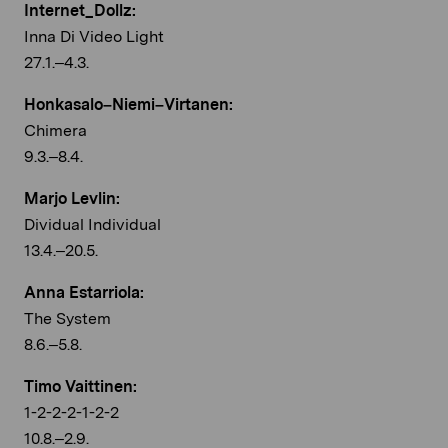
Internet_Dollz:
Inna Di Video Light
27.1.–4.3.
Honkasalo–Niemi–Virtanen:
Chimera
9.3.–8.4.
Marjo Levlin:
Dividual Individual
13.4.–20.5.
Anna Estarriola:
The System
8.6.–5.8.
Timo Vaittinen:
1-2-2-2-1-2-2
10.8.–2.9.