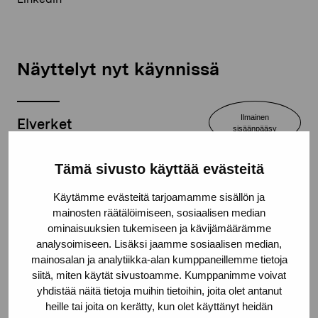
Näyttelyt nyt käynnissä
Ilmainen
Elverket
sisäänpääsy
Avoinna
ti–su klo 11–17
Tämä sivusto käyttää evästeitä
Käytämme evästeitä tarjoamamme sisällön ja
mainosten räätälöimiseen, sosiaalisen median
Sinne
ominaisuuksien tukemiseen ja kävijämäärämme
Avoinna
analysoimiseen. Lisäksi jaamme sosiaalisen median,
ti–su klo 12–17
mainosalan ja analytiikka-alan kumppaneillemme tietoja
siitä, miten käytät sivustoamme. Kumppanimme voivat
yhdistää näitä tietoja muihin tietoihin, joita olet antanut
heille tai joita on kerätty, kun olet käyttänyt heidän