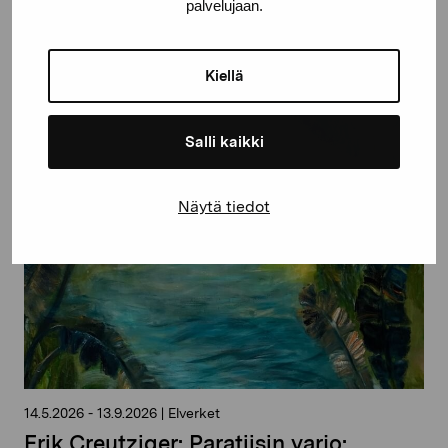
palvelujaan.
Kiellä
Salli kaikki
Näytä tiedot
14.5.2026
-
13.9.2026
|
Elverket
Erik Creutziger: Paratiisin varjo: