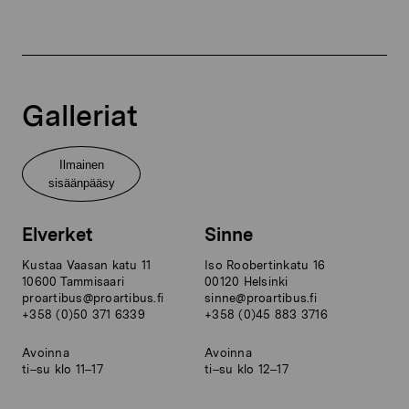
Galleriat
Ilmainen
sisäänpääsy
Elverket
Sinne
Kustaa Vaasan katu 11
Iso Roobertinkatu 16
10600 Tammisaari
00120 Helsinki
proartibus@proartibus.fi
sinne@proartibus.fi
+358 (0)50 371 6339
+358 (0)45 883 3716
Avoinna
Avoinna
ti–su klo 11–17
ti–su klo 12–17