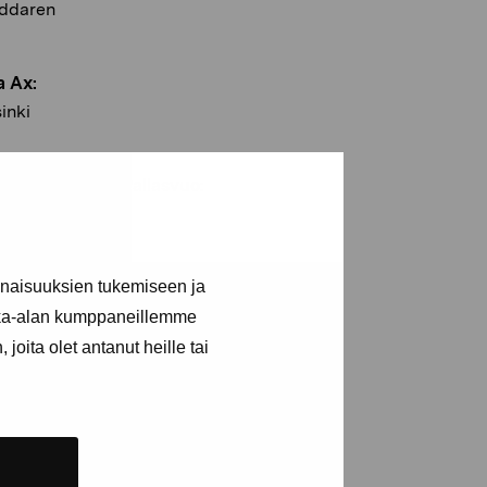
ddaren
a Ax:
sinki
dig & Jaakko Pallasvuo:
viljongen
12.
inaisuuksien tukemiseen ja
kka-alan kumppaneillemme
joita olet antanut heille tai