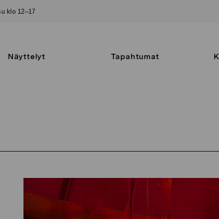
–su klo 12–17
Näyttelyt
Tapahtumat
K