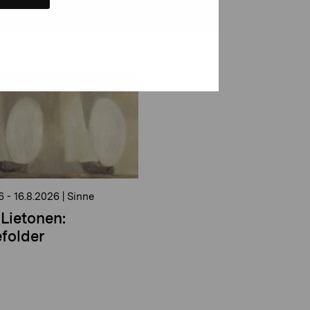
6
-
16.8.2026
|
Sinne
Lietonen:
folder