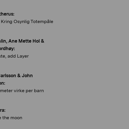
therus:
 Kring Osynlig Totempåle
lin, Ane Mette Hol &
ordhøy:
te, add Layer
Carlsson & John
on:
meter virke per barn
ra:
 the moon