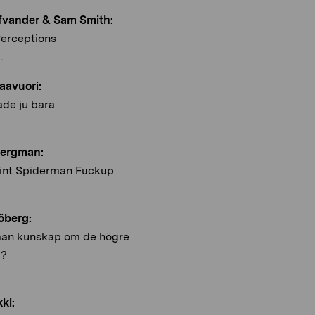
fvander & Sam Smith:
erceptions
.
aavuori:
ade ju bara
Bergman:
int Spiderman Fuckup
öberg:
man kunskap om de högre
a?
kki: