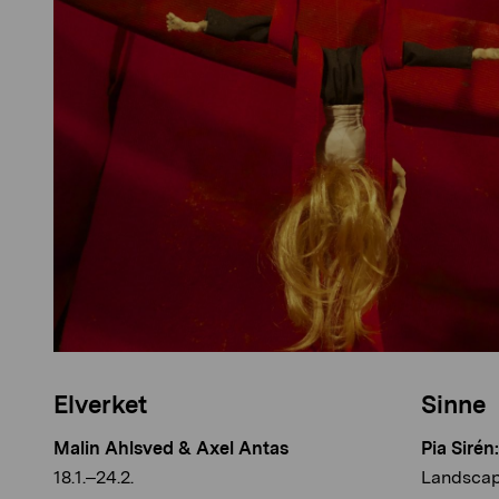
Elverket
Sinne
Malin Ahlsved & Axel Antas
Pia Sirén
18.1.–24.2.
Landscap