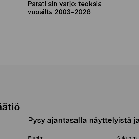
Paratiisin varjo: teoksia
vuosilta 2003–2026
äätiö
Pysy ajantasalla näyttelyistä 
Etunimi
Sukunimi