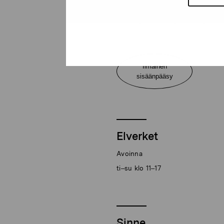
Näyttelyt nyt
Ilmainen
sisäänpääsy
Elverket
Avoinna
ti–su klo 11–17
Sinne