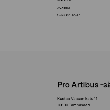
Avoinna
ti–su klo 12–17
Pro Artibus -s
Kustaa Vaasan katu 11
10600 Tammisaari