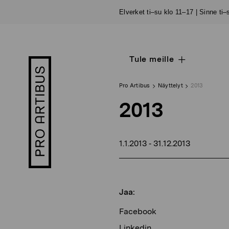
Siirry
Elverket ti–su klo 11–17 | Sinne ti
sisältöön
Tule meille
Open
Pro
sub
Artibus
navigation
logo
Pro Artibus
Näyttelyt
2013
2013
1.1.2013
31.12.2013
-
Jaa:
Facebook
Linkedin