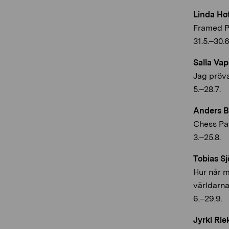
Linda Ho
Framed P
31.5.–30.6
Salla Vap
Jag pröv
5.–28.7.
Anders 
Chess Pa
3.–25.8.
Tobias Sj
Hur når 
världarn
6.–29.9.
Jyrki Rie