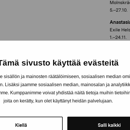
Molnskrä
5.–27.10.
Anastasi
Exile Hel
1.–24.11.
Kimmo Mo
Finska Pa
Tämä sivusto käyttää evästeitä
29.11.–22.
sisällön ja mainosten räätälöimiseen, sosiaalisen median om
. Lisäksi jaamme sosiaalisen median, mainosalan ja analytii
amme. Kumppanimme voivat yhdistää näitä tietoja muihin tietoihin, 
joita on kerätty, kun olet käyttänyt heidän palvelujaan.
Kiellä
Salli kaikki