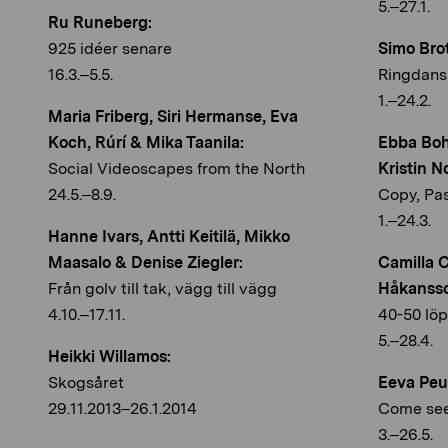
5.–27.1.
Ru Runeberg:
925 idéer senare
Simo Bro
16.3.–5.5.
Ringdans
1.–24.2.
Maria Friberg, Siri Hermanse, Eva
Koch, Rúrí & Mika Taanila:
Ebba Boh
Social Videoscapes from the North
Kristin N
24.5.–8.9.
Copy, Pas
1.–24.3.
Hanne Ivars, Antti Keitilä, Mikko
Maasalo & Denise Ziegler:
Camilla 
Från golv till tak, vägg till vägg
Håkanss
4.10.–17.11.
40-50 löp
5.–28.4.
Heikki Willamos:
Skogsåret
Eeva Peu
29.11.2013–26.1.2014
Come see
3.–26.5.