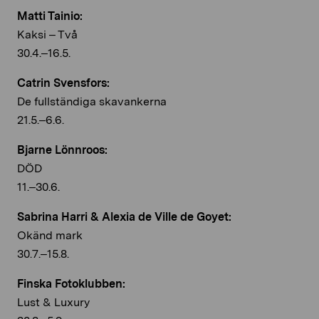
Matti Tainio:
Kaksi – Två
30.4.–16.5.
Catrin Svensfors:
De fullständiga skavankerna
21.5.–6.6.
Bjarne Lönnroos:
DÖD
11.–30.6.
Sabrina Harri & Alexia de Ville de Goyet:
Okänd mark
30.7.–15.8.
Finska Fotoklubben:
Lust & Luxury