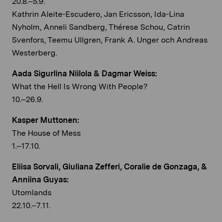
20.8.–5.9.
Kathrin Aleite-Escudero, Jan Ericsson, Ida-Lina
Nyholm, Anneli Sandberg, Thérese Schou, Catrin
Svenfors, Teemu Ullgren, Frank A. Unger och Andreas
Westerberg.
Aada Sigurlina Niilola & Dagmar Weiss:
What the Hell Is Wrong With People?
10.–26.9.
Kasper Muttonen:
The House of Mess
1.–17.10.
Eliisa Sorvali, Giuliana Zefferi, Coralie de Gonzaga, &
Anniina Guyas:
Utomlands
22.10.–7.11.