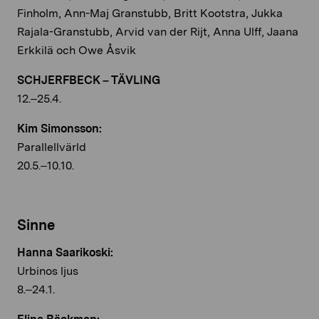
Finholm, Ann-Maj Granstubb, Britt Kootstra, Jukka
Rajala-Granstubb, Arvid van der Rijt, Anna Ulff, Jaana
Erkkilä och Owe Åsvik
SCHJERFBECK – TÄVLING
12.–25.4.
Kim Simonsson:
Parallellvärld
20.5.–10.10.
Sinne
Hanna Saarikoski:
Urbinos ljus
8.–24.1.