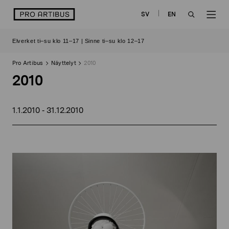
Siirry
logo
SV
EN
sisältöön
OPEN
OP
Elverket ti–su klo 11–17 | Sinne ti–su klo 12–17
SEARCH
NAV
Pro Artibus
Näyttelyt
2010
2010
1.1.2010
31.12.2010
-