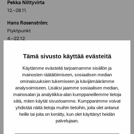
Pekka Niittyvirta
12.–28.11.
Hans Rosenström:
Flyktpunkt
4.–22.12.
Tämä sivusto käyttää evästeitä
Käytämme evästeitä tarjoamamme sisällön ja
mainosten räätälöimiseen, sosiaalisen median
ominaisuuksien tukemiseen ja kävijämäärämme
Jaa:
analysoimiseen. Lisäksi jaamme sosiaalisen median,
Facebook
mainosalan ja analytiikka-alan kumppaneillemme tietoja
siitä, miten käytät sivustoamme. Kumppanimme voivat
Linkedin
yhdistää näitä tietoja muihin tietoihin, joita olet antanut
heille tai joita on kerätty, kun olet käyttänyt heidän
palvelujaan.
Näyttelyt nyt käynnissä