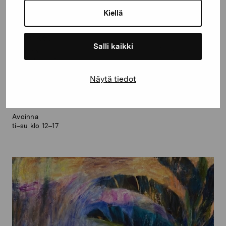
Kiellä
Ilmainen
Elverket
sisäänpääsy
Salli kaikki
Avoinna
ti–su klo 11–17
Näytä tiedot
Sinne
Avoinna
ti–su klo 12–17