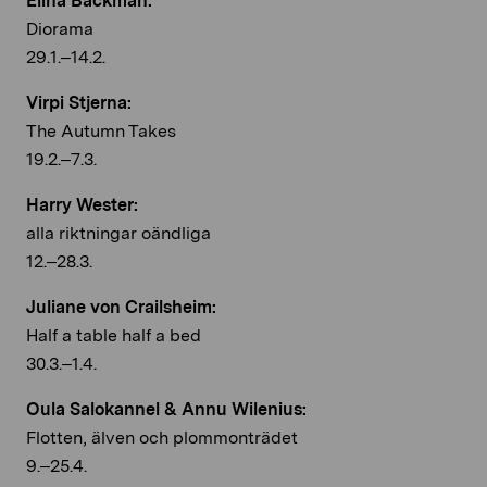
Elina Bäckman:
Diorama
29.1.–14.2.
Virpi Stjerna:
The Autumn Takes
19.2.–7.3.
Harry Wester:
alla riktningar oändliga
12.–28.3.
Juliane von Crailsheim:
Half a table half a bed
30.3.–1.4.
Oula Salokannel & Annu Wilenius:
Flotten, älven och plommonträdet
9.–25.4.