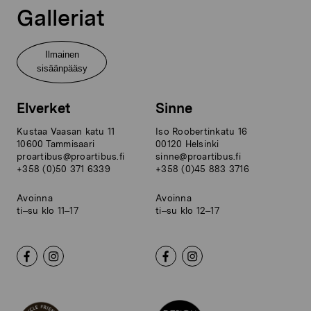
Galleriat
Ilmainen
sisäänpääsy
Elverket
Sinne
Kustaa Vaasan katu 11
Iso Roobertinkatu 16
10600 Tammisaari
00120 Helsinki
proartibus@proartibus.fi
sinne@proartibus.fi
+358 (0)50 371 6339
+358 (0)45 883 3716
Avoinna
Avoinna
ti–su klo 11–17
ti–su klo 12–17