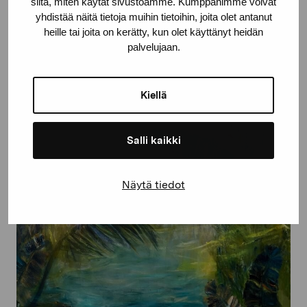
siitä, miten käytät sivustoamme. Kumppanimme voivat
Avoinna
yhdistää näitä tietoja muihin tietoihin, joita olet antanut
ti–su klo 12–17
heille tai joita on kerätty, kun olet käyttänyt heidän
palvelujaan.
Kiellä
Salli kaikki
Näytä tiedot