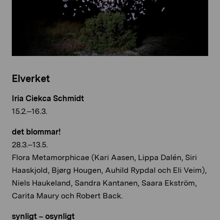
Elverket
Iria Ciekca Schmidt
15.2.–16.3.
det blommar!
28.3.–13.5.
Flora Metamorphicae (Kari Aasen, Lippa Dalén, Siri
Haaskjold, Bjørg Hougen, Auhild Rypdal och Eli Veim),
Niels Haukeland, Sandra Kantanen, Saara Ekström,
Carita Maury och Robert Back.
synligt – osynligt