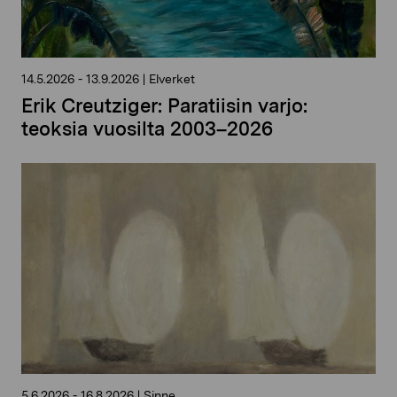
14.5.2026
-
13.9.2026
|
Elverket
Erik Creutziger: Paratiisin varjo:
teoksia vuosilta 2003–2026
5.6.2026
-
16.8.2026
|
Sinne