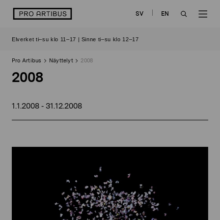
Siirry
logo
SV
EN
sisältöön
OPEN
OP
Elverket ti–su klo 11–17 | Sinne ti–su klo 12–17
SEARCH
NAV
Pro Artibus
Näyttelyt
2008
2008
1.1.2008
31.12.2008
-