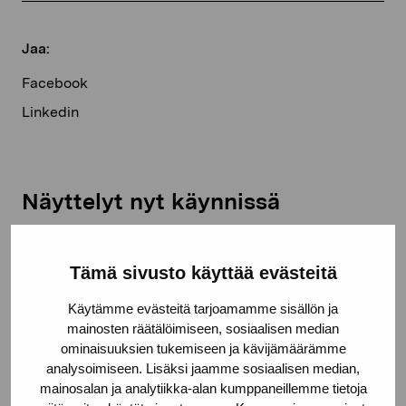
Jaa:
Facebook
Linkedin
Näyttelyt nyt käynnissä
Ilmainen
Elverket
Tämä sivusto käyttää evästeitä
sisäänpääsy
Avoinna
Käytämme evästeitä tarjoamamme sisällön ja
ti–su klo 11–17
mainosten räätälöimiseen, sosiaalisen median
ominaisuuksien tukemiseen ja kävijämäärämme
analysoimiseen. Lisäksi jaamme sosiaalisen median,
Sinne
mainosalan ja analytiikka-alan kumppaneillemme tietoja