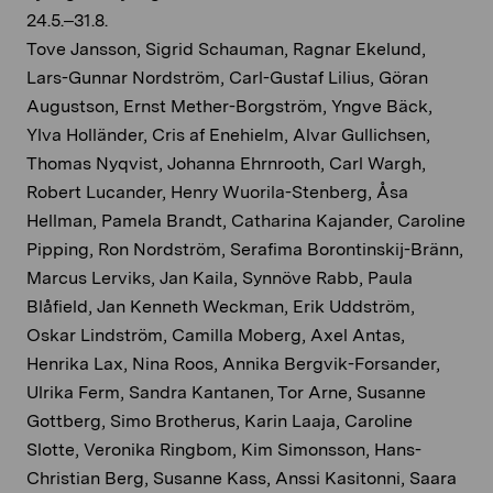
24.5.–31.8.
Tove Jansson, Sigrid Schauman, Ragnar Ekelund,
Lars-Gunnar Nordström, Carl-Gustaf Lilius, Göran
Augustson, Ernst Mether-Borgström, Yngve Bäck,
Ylva Holländer, Cris af Enehielm, Alvar Gullichsen,
Thomas Nyqvist, Johanna Ehrnrooth, Carl Wargh,
Robert Lucander, Henry Wuorila-Stenberg, Åsa
Hellman, Pamela Brandt, Catharina Kajander, Caroline
Pipping, Ron Nordström, Serafima Borontinskij-Bränn,
Marcus Lerviks, Jan Kaila, Synnöve Rabb, Paula
Blåfield, Jan Kenneth Weckman, Erik Uddström,
Oskar Lindström, Camilla Moberg, Axel Antas,
Henrika Lax, Nina Roos, Annika Bergvik-Forsander,
Ulrika Ferm, Sandra Kantanen, Tor Arne, Susanne
Gottberg, Simo Brotherus, Karin Laaja, Caroline
Slotte, Veronika Ringbom, Kim Simonsson, Hans-
Christian Berg, Susanne Kass, Anssi Kasitonni, Saara