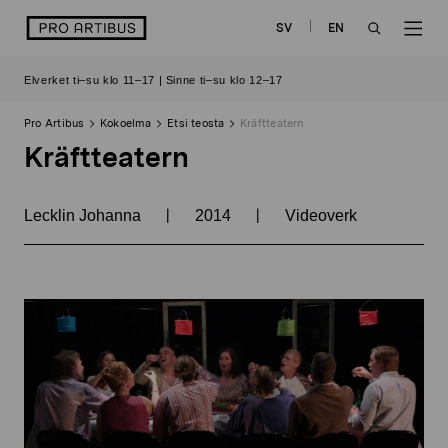
Siirry
logo
SV
EN
sisältöön
OPEN
OP
Elverket ti–su klo 11–17 | Sinne ti–su klo 12–17
SEARCH
NAV
Pro Artibus
Kokoelma
Etsi teosta
Kräftteatern
Kräftteatern
|
|
Lecklin Johanna
2014
Videoverk