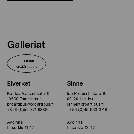
Galleriat
Ilmainen
sisäänpääsy
Elverket
Sinne
Kustaa Vaasan katu 11
Iso Roobertinkatu 16
10600 Tammisaari
00120 Helsinki
proartibus@proartibus.fi
sinne@proartibus.fi
+358 (0)50 371 6339
+358 (0)45 883 3716
Avoinna
Avoinna
ti–su klo 11–17
ti–su klo 12–17