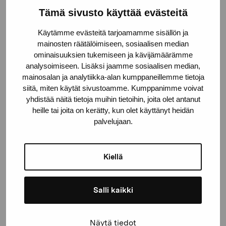
Tämä sivusto käyttää evästeitä
Pro Artibus -säätiö
Käytämme evästeitä tarjoamamme sisällön ja
mainosten räätälöimiseen, sosiaalisen median
Kustaa Vaasan katu 11
ominaisuuksien tukemiseen ja kävijämäärämme
analysoimiseen. Lisäksi jaamme sosiaalisen median,
10600 Tammisaari
mainosalan ja analytiikka-alan kumppaneillemme tietoja
proartibus@proartibus.fi
siitä, miten käytät sivustoamme. Kumppanimme voivat
+358 (0)50 371 6339
yhdistää näitä tietoja muihin tietoihin, joita olet antanut
heille tai joita on kerätty, kun olet käyttänyt heidän
palvelujaan.
Ota yhteyttä
Kiellä
Salli kaikki
Pysy ajantasalla näyttelyistä ja
Näytä tiedot