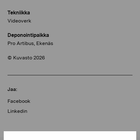
Tekniikka
Videoverk
Deponointipaikka
Pro Artibus, Ekenäs
© Kuvasto 2026
Jaa:
Facebook
Linkedin