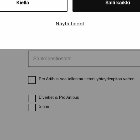
Kiellä
Salli kaikki
Etunimi
Sukunimi
Näytä tiedot
Sähköpostiosoite
Pro Artibus saa tallentaa tietoni yhteydenpitoa varten
Elverket & Pro Artibus
Sinne