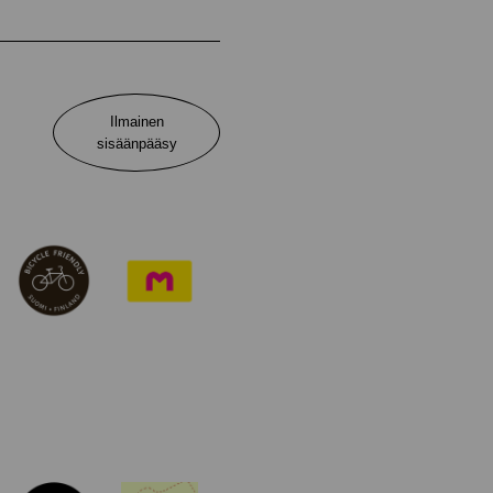
Ilmainen
sisäänpääsy