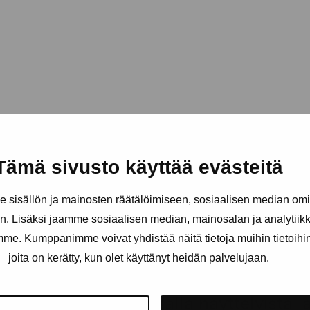
Tämä sivusto käyttää evästeitä
sisällön ja mainosten räätälöimiseen, sosiaalisen median om
. Lisäksi jaamme sosiaalisen median, mainosalan ja analytii
amme. Kumppanimme voivat yhdistää näitä tietoja muihin tietoihin, 
joita on kerätty, kun olet käyttänyt heidän palvelujaan.
äätiö
Pysy ajantasalla näyttelyistä 