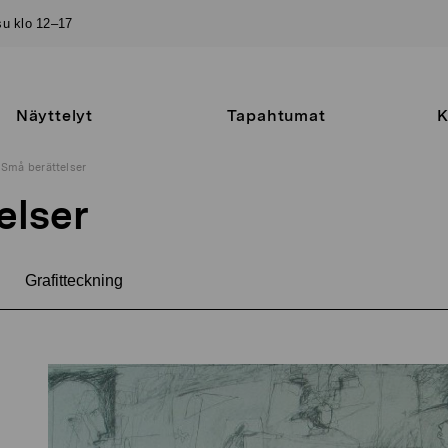
–su klo 12–17
Näyttelyt
Tapahtumat
K
Små berättelser
elser
Grafitteckning