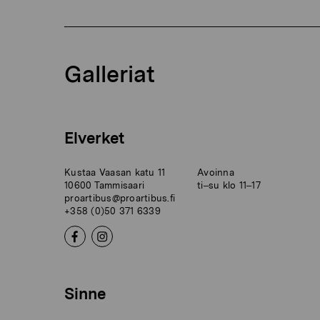
Galleriat
Elverket
Kustaa Vaasan katu 11
Avoinna
10600 Tammisaari
ti–su klo 11–17
proartibus@proartibus.fi
+358 (0)50 371 6339
Sinne