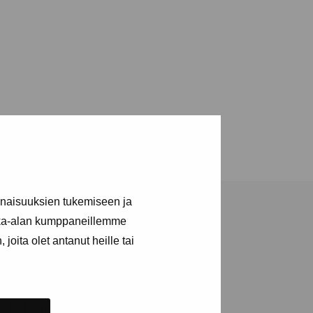
inaisuuksien tukemiseen ja
kka-alan kumppaneillemme
joita olet antanut heille tai
ja tapahtumista