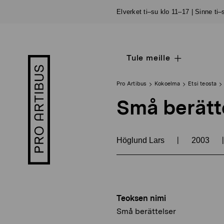
Siirry
Elverket ti–su klo 11–17 | Sinne ti
sisältöön
Tule meille
Open
Pro
sub
Artibus
navigation
logo
Pro Artibus
Kokoelma
Etsi teosta
Små berätt
|
|
Höglund Lars
2003
Teoksen nimi
Små berättelser