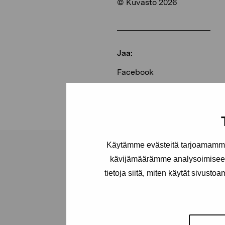
© Kuvasto 2026
Jaa:
Facebook
Linkedin
Käytämme evästeitä tarjoamamme 
kävijämäärämme analysoimiseen
tietoja siitä, miten käytät sivusto
Pro Artibus -s