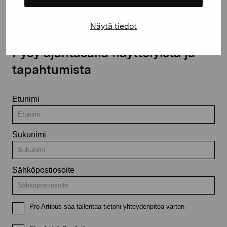
Näytä tiedot
Pysy ajantasalla näyttelyistä ja
tapahtumista
Etunimi
Sukunimi
Sähköpostiosoite
Pro Artibus saa tallentaa tietoni yhteydenpitoa varten