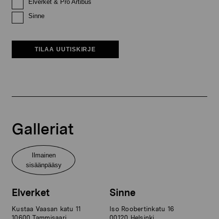
Elverket & Pro Artibus
Sinne
TILAA UUTISKIRJE
Galleriat
Ilmainen
sisäänpääsy
Elverket
Sinne
Kustaa Vaasan katu 11
Iso Roobertinkatu 16
10600 Tammisaari
00120 Helsinki