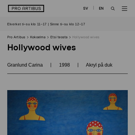
Siirry
logo
SV
EN
sisältöön
OPEN
OP
Elverket ti–su klo 11–17 | Sinne ti–su klo 12–17
SEARCH
NAV
Pro Artibus
Kokoelma
Etsi teosta
Hollywood wives
Hollywood wives
|
|
Granlund Carina
1998
Akryl på duk