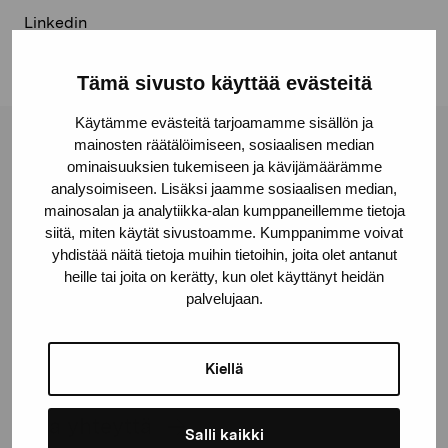
Linkedin
Tämä sivusto käyttää evästeitä
Käytämme evästeitä tarjoamamme sisällön ja
mainosten räätälöimiseen, sosiaalisen median
Pro Artibus -säätiö
ominaisuuksien tukemiseen ja kävijämäärämme
analysoimiseen. Lisäksi jaamme sosiaalisen median,
mainosalan ja analytiikka-alan kumppaneillemme tietoja
Kustaa Vaasan katu 11
siitä, miten käytät sivustoamme. Kumppanimme voivat
10600 Tammisaari
yhdistää näitä tietoja muihin tietoihin, joita olet antanut
proartibus@proartibus.fi
heille tai joita on kerätty, kun olet käyttänyt heidän
palvelujaan.
+358 (0)50 371 6339
Kiellä
Ota yhteyttä
Salli kaikki