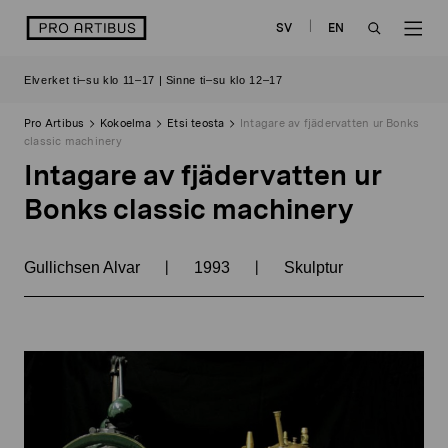
Siirry
logo
SV
EN
sisältöön
OPEN
OP
Elverket ti–su klo 11–17 | Sinne ti–su klo 12–17
SEARCH
NAV
Pro Artibus
Kokoelma
Etsi teosta
Intagare av fjädervatten ur Bonks
classic machinery
Intagare av fjädervatten ur
Bonks classic machinery
|
|
Gullichsen Alvar
1993
Skulptur