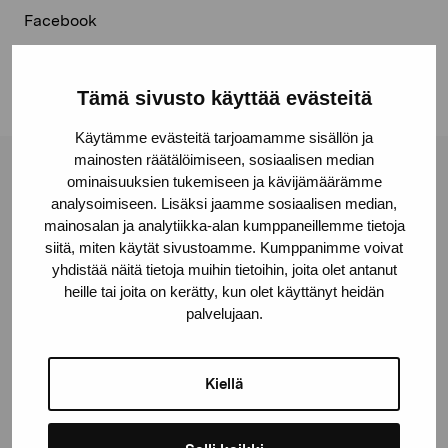
Facebook
Linkedin
Tämä sivusto käyttää evästeitä
Käytämme evästeitä tarjoamamme sisällön ja
mainosten räätälöimiseen, sosiaalisen median
Pro Artibus -säätiö
ominaisuuksien tukemiseen ja kävijämäärämme
analysoimiseen. Lisäksi jaamme sosiaalisen median,
mainosalan ja analytiikka-alan kumppaneillemme tietoja
siitä, miten käytät sivustoamme. Kumppanimme voivat
Kustaa Vaasan katu 11
yhdistää näitä tietoja muihin tietoihin, joita olet antanut
10600 Tammisaari
heille tai joita on kerätty, kun olet käyttänyt heidän
proartibus@proartibus.fi
palvelujaan.
+358 (0)50 371 6339
Kiellä