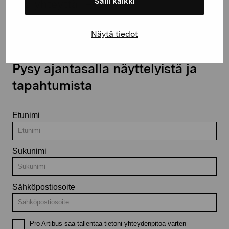
Salli kaikki
Ota yhteyttä
Näytä tiedot
Pysy ajantasalla näyttelyistä ja
tapahtumista
Etunimi
Sukunimi
Sähköpostiosoite
Pro Artibus saa tallentaa tietoni yhteydenpitoa varten