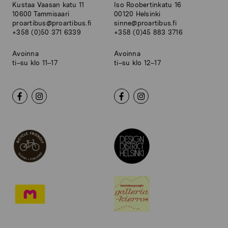
Kustaa Vaasan katu 11
Iso Roobertinkatu 16
10600 Tammisaari
00120 Helsinki
proartibus@proartibus.fi
sinne@proartibus.fi
+358 (0)50 371 6339
+358 (0)45 883 3716
Avoinna
Avoinna
ti–su klo 11–17
ti–su klo 12–17