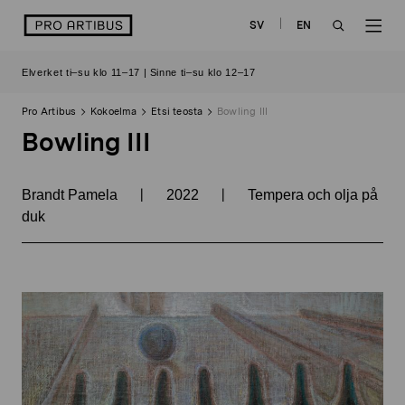
Siirry
logo
SV
EN
sisältöön
OPEN
OP
Elverket ti–su klo 11–17 | Sinne ti–su klo 12–17
SEARCH
NAV
Pro Artibus
Kokoelma
Etsi teosta
Bowling III
Bowling III
|
|
Brandt Pamela
2022
Tempera och olja på
duk