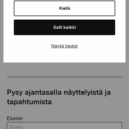
10600 Tammisaari
Kiellä
proartibus@proartibus.fi
+358 (0)50 371 6339
Salli kaikki
Näytä tiedot
Ota yhteyttä
Pysy ajantasalla näyttelyistä ja
tapahtumista
Etunimi