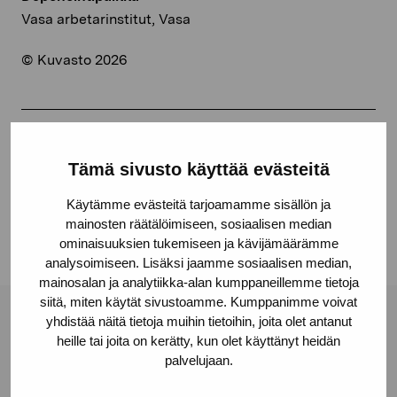
Vasa arbetarinstitut, Vasa
© Kuvasto 2026
Jaa:
Tämä sivusto käyttää evästeitä
Facebook
Käytämme evästeitä tarjoamamme sisällön ja
Linkedin
mainosten räätälöimiseen, sosiaalisen median
ominaisuuksien tukemiseen ja kävijämäärämme
analysoimiseen. Lisäksi jaamme sosiaalisen median,
mainosalan ja analytiikka-alan kumppaneillemme tietoja
siitä, miten käytät sivustoamme. Kumppanimme voivat
yhdistää näitä tietoja muihin tietoihin, joita olet antanut
Pro Artibus -säätiö
heille tai joita on kerätty, kun olet käyttänyt heidän
palvelujaan.
Kustaa Vaasan katu 11