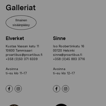
Galleriat
Ilmainen
sisäänpääsy
Elverket
Sinne
Kustaa Vaasan katu 11
Iso Roobertinkatu 16
10600 Tammisaari
00120 Helsinki
proartibus@proartibus.fi
sinne@proartibus.fi
+358 (0)50 371 6339
+358 (0)45 883 3716
Avoinna
Avoinna
ti–su klo 11–17
ti–su klo 12–17