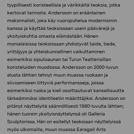
tyypillisesti koristeellisia ja värikkäitä teoksia, jotka
kertovat tarinoita. Andersson on eräänlainen
maksimalisti, joka käy vuoropuhelua modernismin
kanssa ja käyttää teoksissaan usein päävärejä ja
yksityiskohtia omasta elämästään. Hänen
monialaisissa teoksissaan yhdistyvät taide, tiede,
yrittäjyys ja yhteiskunnallinen vaikuttaminen
esimerkiksi sipulisaunan tai Turun Teatterisillan
koristeluiden muodossa. Andersson on 2000-luvun
alusta lähtien tehnyt muun muassa ruokaan ja
siivoamiseen liittyviä performansseja, joissa
esimerkiksi ruoka ja kieli osoittautuvat kansallisuutta
tärkeämmiksi identiteetin määrittäjiksi. Andersson on
pitänyt näyttelyitä säännöllisesti 1980-luvulta lähtien;
hänen tuorein yksityisnäyttelynsä oli Galleria
Sculptorissa. Hän on esitellyt teoksiaan näyttelyissä
myös ulkomailla, muun muassa Earagail Arts