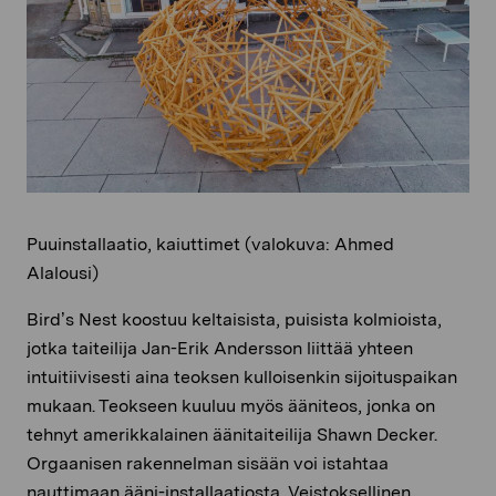
Puuinstallaatio, kaiuttimet (valokuva: Ahmed
Alalousi)
Bird’s Nest koostuu keltaisista, puisista kolmioista,
jotka taiteilija Jan-Erik Andersson liittää yhteen
intuitiivisesti aina teoksen kulloisenkin sijoituspaikan
mukaan. Teokseen kuuluu myös ääniteos, jonka on
tehnyt amerikkalainen äänitaiteilija Shawn Decker.
Orgaanisen rakennelman sisään voi istahtaa
nauttimaan ääni-installaatiosta. Veistoksellinen,