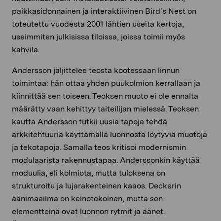
paikkasidonnainen ja interaktiivinen Bird’s Nest on
toteutettu vuodesta 2001 lähtien useita kertoja,
useimmiten julkisissa tiloissa, joissa toimii myös
kahvila.
Andersson jäljittelee teosta kootessaan linnun
toimintaa: hän ottaa yhden puukolmion kerrallaan ja
kiinnittää sen toiseen. Teoksen muoto ei ole ennalta
määrätty vaan kehittyy taiteilijan mielessä. Teoksen
kautta Andersson tutkii uusia tapoja tehdä
arkkitehtuuria käyttämällä luonnosta löytyviä muotoja
ja tekotapoja. Samalla teos kritisoi modernismin
modulaarista rakennustapaa. Anderssonkin käyttää
moduulia, eli kolmiota, mutta tuloksena on
strukturoitu ja lujarakenteinen kaaos. Deckerin
äänimaailma on keinotekoinen, mutta sen
elementteinä ovat luonnon rytmit ja äänet.