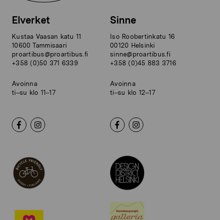
Elverket
Sinne
Kustaa Vaasan katu 11
Iso Roobertinkatu 16
10600 Tammisaari
00120 Helsinki
proartibus@proartibus.fi
sinne@proartibus.fi
+358 (0)50 371 6339
+358 (0)45 883 3716
Avoinna
Avoinna
ti–su klo 11–17
ti–su klo 12–17