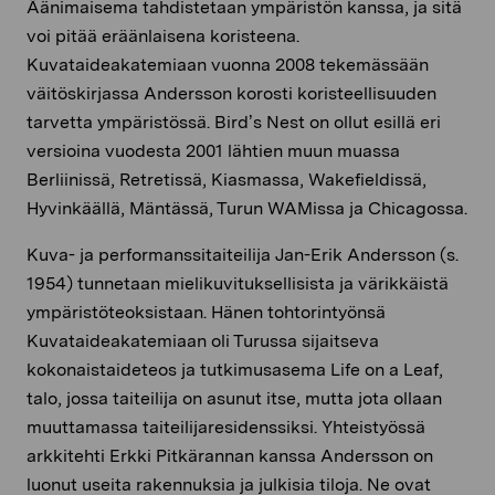
Äänimaisema tahdistetaan ympäristön kanssa, ja sitä
voi pitää eräänlaisena koristeena.
Kuvataideakatemiaan vuonna 2008 tekemässään
väitöskirjassa Andersson korosti koristeellisuuden
tarvetta ympäristössä. Bird’s Nest on ollut esillä eri
versioina vuodesta 2001 lähtien muun muassa
Berliinissä, Retretissä, Kiasmassa, Wakefieldissä,
Hyvinkäällä, Mäntässä, Turun WAMissa ja Chicagossa.
Kuva- ja performanssitaiteilija Jan-Erik Andersson (s.
1954) tunnetaan mielikuvituksellisista ja värikkäistä
ympäristöteoksistaan. Hänen tohtorintyönsä
Kuvataideakatemiaan oli Turussa sijaitseva
kokonaistaideteos ja tutkimusasema Life on a Leaf,
talo, jossa taiteilija on asunut itse, mutta jota ollaan
muuttamassa taiteilijaresidenssiksi. Yhteistyössä
arkkitehti Erkki Pitkärannan kanssa Andersson on
luonut useita rakennuksia ja julkisia tiloja. Ne ovat