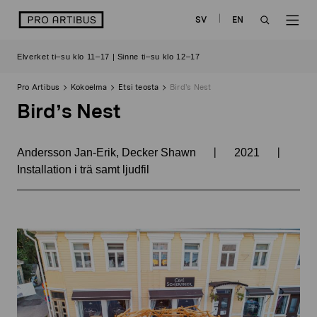
Siirry
logo
SV
EN
sisältöön
OPEN
OP
Elverket ti–su klo 11–17 | Sinne ti–su klo 12–17
SEARCH
NAV
Pro Artibus
Kokoelma
Etsi teosta
Bird’s Nest
Bird’s Nest
|
|
Andersson Jan-Erik, Decker Shawn
2021
Installation i trä samt ljudfil