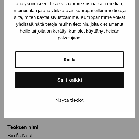
analysoimiseen. Lisäksi jaamme sosiaalisen median,
luvulla ja sen tuloksia ovat muun muassa
mainosalan ja analytiikka-alan kumppaneillemme tietoja
omenakonsertti ja linnunpesä. Deckerin teoksia on
siitä, miten käytät sivustoamme. Kumppanimme voivat
nähty eri puolilla Yhdysvaltoja ja Eurooppaa: Museum
yhdistää näitä tietoja muihin tietoihin, joita olet antanut
of Art and Design New Yorkissa, Victoria and Albert
heille tai joita on kerätty, kun olet käyttänyt heidän
palvelujaan.
Museum Lontoossa, vuoden 2003 elektronisen taiteen
biennaali Australiassa, Art Basel Miamissa,
Klosterruine Berliinissä, 21st Century Museum
Kiellä
Kanazawassa Japanissa, Kiasma, Wäinö Aaltosen
museo Turussa. Decker on väitellyt tohtoriksi
musiikista ja musiikin teoriasta Northwestern-
Salli kaikki
yliopistossa vuonna 1987. Hän on nykyään
professorina Chicagon School of the Art Institutessa.
Näytä tiedot
Kuraattori Camilla Granbacka
Teoksen nimi
Bird’s Nest