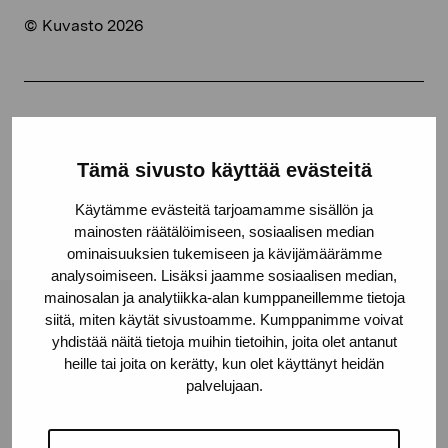
© Kuvasto 2026
Jaa:
Facebook
Tämä sivusto käyttää evästeitä
Linkedin
Käytämme evästeitä tarjoamamme sisällön ja
mainosten räätälöimiseen, sosiaalisen median
ominaisuuksien tukemiseen ja kävijämäärämme
analysoimiseen. Lisäksi jaamme sosiaalisen median,
mainosalan ja analytiikka-alan kumppaneillemme tietoja
siitä, miten käytät sivustoamme. Kumppanimme voivat
Pro Artibus -säätiö
yhdistää näitä tietoja muihin tietoihin, joita olet antanut
heille tai joita on kerätty, kun olet käyttänyt heidän
palvelujaan.
Kustaa Vaasan katu 11
10600 Tammisaari