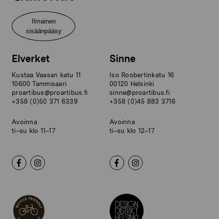
Ilmainen
sisäänpääsy
Elverket
Sinne
Kustaa Vaasan katu 11
Iso Roobertinkatu 16
10600 Tammisaari
00120 Helsinki
proartibus@proartibus.fi
sinne@proartibus.fi
+358 (0)50 371 6339
+358 (0)45 883 3716
Avoinna
Avoinna
ti–su klo 11–17
ti–su klo 12–17