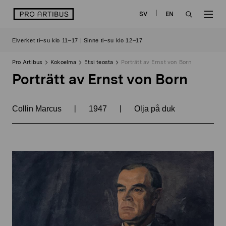
Siirry
logo
SV
EN
sisältöön
OPEN
OP
Elverket ti–su klo 11–17 | Sinne ti–su klo 12–17
SEARCH
NAV
Pro Artibus
Kokoelma
Etsi teosta
Porträtt av Ernst von Born
Porträtt av Ernst von Born
|
|
Collin Marcus
1947
Olja på duk