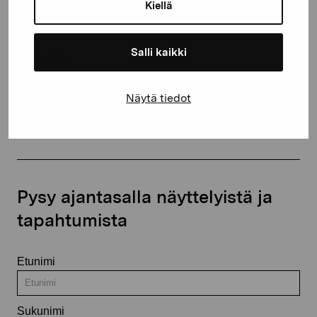
proartibus@proartibus.fi
Kiellä
+358 (0)50 371 6339
Salli kaikki
Näytä tiedot
Ota yhteyttä
Pysy ajantasalla näyttelyistä ja
tapahtumista
Etunimi
Sukunimi