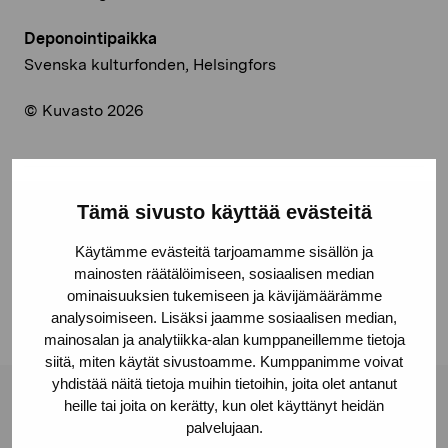
Deponointipaikka
Svenska kulturfonden, Helsingfors
© Kuvasto 2026
Tämä sivusto käyttää evästeitä
Jaa:
Facebook
Käytämme evästeitä tarjoamamme sisällön ja
mainosten räätälöimiseen, sosiaalisen median
Linkedin
ominaisuuksien tukemiseen ja kävijämäärämme
analysoimiseen. Lisäksi jaamme sosiaalisen median,
mainosalan ja analytiikka-alan kumppaneillemme tietoja
siitä, miten käytät sivustoamme. Kumppanimme voivat
yhdistää näitä tietoja muihin tietoihin, joita olet antanut
heille tai joita on kerätty, kun olet käyttänyt heidän
Pro Artibus -säätiö
palvelujaan.