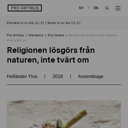
Siirry
logo
SV
EN
sisältöön
OPEN
OP
Elverket ti–su klo 11–17 | Sinne ti–su klo 12–17
SEARCH
NAV
Pro Artibus
Kokoelma
Etsi teosta
Religionen lösgörs från naturen,
inte tvärt om
Religionen lösgörs från
naturen, inte tvärt om
|
|
Holländer Ylva
2016
Assemblage