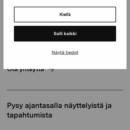
Kustaa Vaasan katu 11
Kiellä
10600 Tammisaari
proartibus@proartibus.fi
+358 (0)50 371 6339
Salli kaikki
Näytä tiedot
Ota yhteyttä
Pysy ajantasalla näyttelyistä ja
tapahtumista