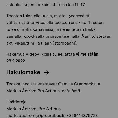
aukioloaikojen mukaisesti ti–su klo 11–17.
Teosten tulee olla uusia, mutta kyseessä ei
välttämättä tarvitse olla teoksen ensi-ilta. Teosten
tulee olla yksikanavaisia, ja ne esitetään kaikki
samalla, kookkaalla projisointiseinällä. Ääni toistetaan
aktiivikaiuttimilla tilaan (stereoääni).
Hakemus Videoviikoille tulee jättää
viimeistään
28.2.2022.
Hakulomake
Teosvalinnoista vastaavat Camilla Granbacka ja
Markus Åström Pro Artibus -säätiöstä.
Lisätietoja:
Markus Åström, Pro Artibus,
markus.astrom(a)proartibus.fi, +358414376728