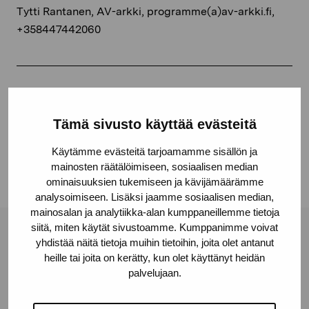
Tytti Rantanen, AV-arkki, programme(a)av-arkki.fi,
+358447442060
Jaa:
Tämä sivusto käyttää evästeitä
Facebook
Linkedin
Käytämme evästeitä tarjoamamme sisällön ja
mainosten räätälöimiseen, sosiaalisen median
ominaisuuksien tukemiseen ja kävijämäärämme
analysoimiseen. Lisäksi jaamme sosiaalisen median,
mainosalan ja analytiikka-alan kumppaneillemme tietoja
siitä, miten käytät sivustoamme. Kumppanimme voivat
Pro Artibus -säätiö
yhdistää näitä tietoja muihin tietoihin, joita olet antanut
heille tai joita on kerätty, kun olet käyttänyt heidän
palvelujaan.
Kustaa Vaasan katu 11
10600 Tammisaari