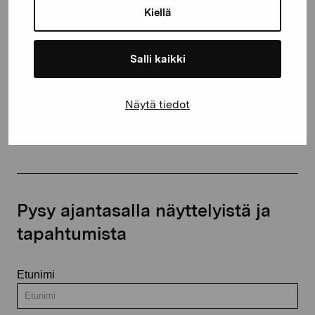
Kiellä
proartibus@proartibus.fi
+358 (0)50 371 6339
Salli kaikki
Näytä tiedot
Ota yhteyttä
Pysy ajantasalla näyttelyistä ja
tapahtumista
Etunimi