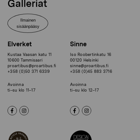
Galleriat
Ilmainen
sisäänpääsy
Elverket
Sinne
Kustaa Vaasan katu 11
Iso Roobertinkatu 16
10600 Tammisaari
00120 Helsinki
proartibus@proartibus.fi
sinne@proartibus.fi
+358 (0)50 371 6339
+358 (0)45 883 3716
Avoinna
Avoinna
ti–su klo 11–17
ti–su klo 12–17