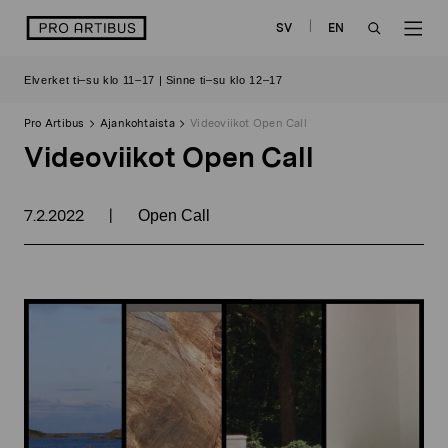
Siirry
logo
SV
EN
sisältöön
OPEN
OP
Elverket ti–su klo 11–17 | Sinne ti–su klo 12–17
SEARCH
NAV
Pro Artibus
Ajankohtaista
Videoviikot Open Call
Videoviikot Open Call
7.2.2022
|
Open Call