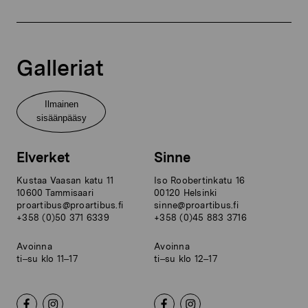
Galleriat
Ilmainen
sisäänpääsy
Elverket
Sinne
Kustaa Vaasan katu 11
Iso Roobertinkatu 16
10600 Tammisaari
00120 Helsinki
proartibus@proartibus.fi
sinne@proartibus.fi
+358 (0)50 371 6339
+358 (0)45 883 3716
Avoinna
Avoinna
ti–su klo 11–17
ti–su klo 12–17