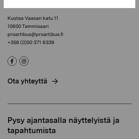
Kustaa Vaasan katu 11
10600 Tammisaari
proartibus@proartibus.fi
+358 (0)50 371 6339
Ota yhteyttä
Pysy ajantasalla näyttelyistä ja
tapahtumista