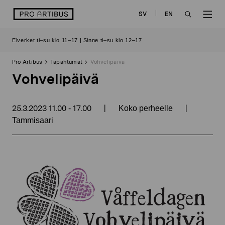
Siirry
logo
SV
EN
sisältöön
OPEN
OP
Elverket ti–su klo 11–17 | Sinne ti–su klo 12–17
SEARCH
NAV
Pro Artibus
Tapahtumat
Vohvelipäivä
Vohvelipäivä
25.3.2023
11.00
17.00
|
|
-
Koko perheelle
Tammisaari