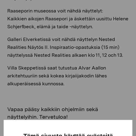
Raaseporin museossa voit nähdä näyttelyt:
Kaikkien aikojen Raasepori ja äskettäin uusittu Helene
Schjerfbeck, elämä ja taide -näyttelyn.
Galleri Elverketissä voit nähdä näyttelyn Nested
Realities Näytös II. Inspiraatio-opastuksia (15 min)
näyttelyssä Nested Realities alkaen klo 11, 12 och 13.
Villa Skeppetissä saat tutustua Alvar Aallon
arkitehtuuriin sekä kokea kirjaiijakodin lähes
alkuperäisessä kunnossa.
Vapaa pääsy kaikkiin ohjelmiin sekä
näyttelyihin. Tervetuloa!