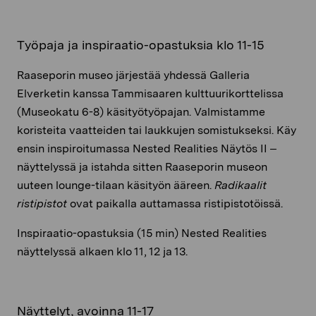
Työpaja ja inspiraatio-opastuksia klo 11-15
Raaseporin museo järjestää yhdessä Galleria
Elverketin kanssa Tammisaaren kulttuurikorttelissa
(Museokatu 6-8) käsityötyöpajan. Valmistamme
koristeita vaatteiden tai laukkujen somistukseksi. Käy
ensin inspiroitumassa Nested Realities Näytös II –
näyttelyssä ja istahda sitten Raaseporin museon
uuteen lounge-tilaan käsityön ääreen.
Radikaalit
ristipistot
ovat paikalla auttamassa ristipistotöissä.
Inspiraatio-opastuksia (15 min) Nested Realities
näyttelyssä alkaen klo 11, 12 ja 13.
Näyttelyt, avoinna 11-17