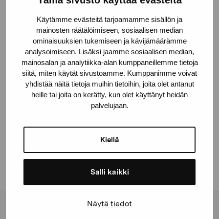
Tämä sivusto käyttää evästeitä
Käytämme evästeitä tarjoamamme sisällön ja
Galleria Elverket ja Raaseporin museo
mainosten räätälöimiseen, sosiaalisen median
ominaisuuksien tukemiseen ja kävijämäärämme
Tammisaaren kulttuurikorttelissa, Museokatu 6-8
analysoimiseen. Lisäksi jaamme sosiaalisen median,
mainosalan ja analytiikka-alan kumppaneillemme tietoja
Villa Skeppet, Snäcksundintie 8, Tammisaari
siitä, miten käytät sivustoamme. Kumppanimme voivat
yhdistää näitä tietoja muihin tietoihin, joita olet antanut
heille tai joita on kerätty, kun olet käyttänyt heidän
palvelujaan.
Jaa:
Facebook
Kiellä
Linkedin
Salli kaikki
Näytä tiedot
Pro Artibus -säätiö