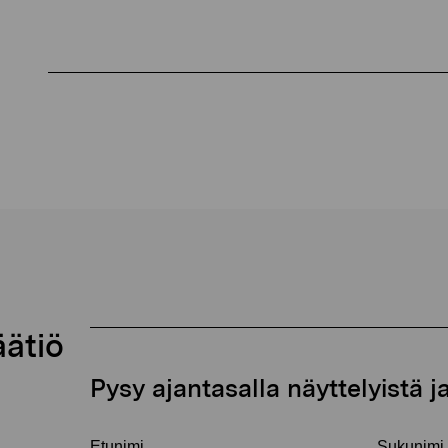
äätiö
Pysy ajantasalla näyttelyistä 
Etunimi
Sukunimi