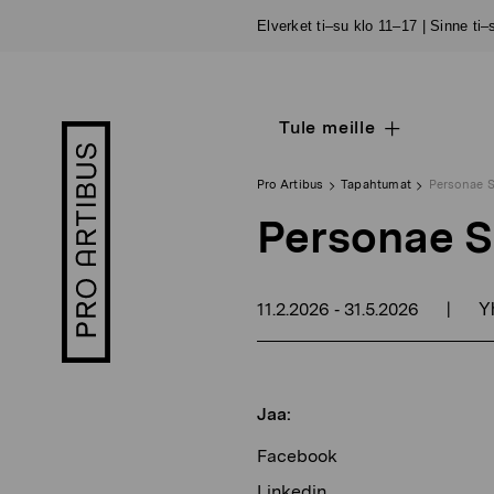
Siirry
Elverket ti–su klo 11–17 | Sinne ti
sisältöön
Tule meille
Open
Pro
sub
Artibus
navigation
logo
Pro Artibus
Tapahtumat
Personae S
Personae S
11.2.2026
31.5.2026
|
-
Yh
Jaa:
Facebook
Linkedin