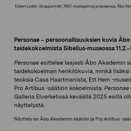
Edwin Lydén, Grupporträtt, 1907, mustepiirros ja laveeraus, Åbo A
Personae – persoonallisuuksien kuvia
Åbo
taidekokoelmista Sibelius-museossa 11.2.–
Personae
esittelee laajasti Åbo Akademin s
taidekokoelman henkilökuvia, minkä lisäksi
teoksia Casa Haartmanista, Ett Hem -muse
Pro Artibus -säätiön kokoelmista.
Personae
Galleria Elverketissä keväällä 2025 esillä o
näyttelystä.
Näyttely on Åbo Akademin säätiön ja Pro Artibus -säät