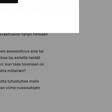
ielestä tällaiset
läpitoa, eivät laisinkaan
muotokuva on sekä todiste
uotokuvien viehätys
llut ja kadonnut. Muotokuva
reettisesti tähän hetkeen
een assosioituva asia tai
aa tai esitellä heidät
n, kun taas toisinaan on
utta millainen?
utta tutustuttaa myös
maan viime vuosisatojen