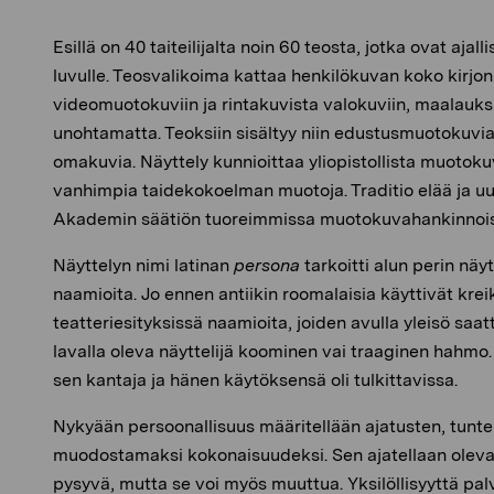
Esillä on 40 taiteilijalta noin 60 teosta, jotka ovat ajall
luvulle. Teosvalikoima kattaa henkilökuvan koko kirjon
videomuotokuviin ja rintakuvista valokuviin, maalauksi
unohtamatta. Teoksiin sisältyy niin edustusmuotokuvia 
omakuvia. Näyttely kunnioittaa yliopistollista muotoku
vanhimpia taidekokoelman muotoja. Traditio elää ja u
Akademin säätiön tuoreimmissa muotokuvahankinnois
Näyttelyn nimi latinan
persona
tarkoitti alun perin näy
naamioita. Jo ennen antiikin roomalaisia käyttivät krei
teatteriesityksissä naamioita, joiden avulla yleisö saat
lavalla oleva näyttelijä koominen vai traaginen hahmo
sen kantaja ja hänen käytöksensä oli tulkittavissa.
Nykyään persoonallisuus määritellään ajatusten, tunte
muodostamaksi kokonaisuudeksi. Sen ajatellaan ol
pysyvä, mutta se voi myös muuttua. Yksilöllisyyttä p