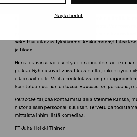
kiinnostavana, pidetään edustusmuotokuvaa. Monien m
muotokuvat ovat ainoastaan perinteen pakonomaista yl
Näytä tiedot
elävää taidetta. Perinteessä on kuitenkin elämää, ja 
eläneestä ihmisestä että kuvaus hänestä. Vanhojen m
perustuu tälle: tuo tuossa on kuin elävä vaikka on kuo
sekoittaa aikakäsityksiämme, koska mennyt tulee konk
ja tilaan.
Henkilökuvissa voi esiintyä persoona itse tai jokin hän
paikka. Ryhmäkuvat voivat kuvastella joukon dynamiikk
ulkomaailmalle. Välillä henkilökuva on propagandistine
kuin toteamus: hän oli tässä. Edessäsi on persoona, m
Personae
tarjoaa kohtaamisia aikaistemme kanssa, m
historiallisiin persoonallisuuksiin. Tervetuloa todista
mittaista inhimillistä komediaa.
FT Juha-Heikki Tihinen