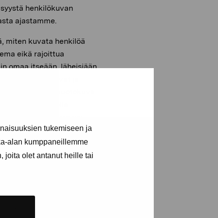
ä syystä henkilökuvan
asta ajastamme.
itä, miten kuvata henkilöä
ema eikä rajoittua
in omaa itseään, läheisiään
makuvat, muotokuvat ja
avoiltaan. Edustusmuotokuva
tokuvat voivat olla
iselta tuntuva piirre voi
inaisuuksien tukemiseen ja
- tai omakuvassa.
kka-alan kumppaneillemme
ellä ja henkilökohtainen,
joita olet antanut heille tai
 ja sen eri muodot ovat
ta, joko identiteetistä tai
n usein vähiten