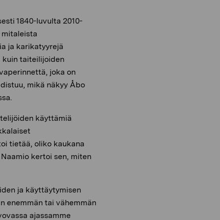
isesti 1840-luvulta 2010-
 mitaleista
a ja karikatyyrejä
kuin taiteilijoiden
vaperinnettä, joka on
udistuu, mikä näkyy Åbo
sa.
ttelijöiden käyttämiä
kkalaiset
toi tietää, oliko kaukana
. Naamio kertoi sen, miten
iden ja käyttäytymisen
evan enemmän tai vähemmän
alvovassa ajassamme