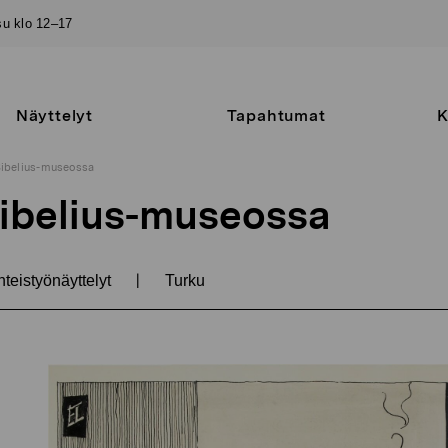
–su klo 12–17
Näyttelyt
Tapahtumat
K
ibelius-museossa
ibelius-museossa
|
teistyönäyttelyt
Turku