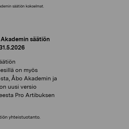
kademin säätiön kokoelmat.
 Akademin säätiön
31.5.2026
äätiön
 esillä on myös
osta, Åbo Akademin ja
on uusi versio
lleesta Pro Artibuksen
iön yhteistuotanto.