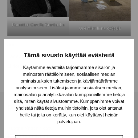
Kuraattori Camilla Granbacka
Unelmien linna -työpaja
Jaa:
Tämä sivusto käyttää evästeitä
Facebook
Linkedin
Käytämme evästeitä tarjoamamme sisällön ja
mainosten räätälöimiseen, sosiaalisen median
ominaisuuksien tukemiseen ja kävijämäärämme
analysoimiseen. Lisäksi jaamme sosiaalisen median,
mainosalan ja analytiikka-alan kumppaneillemme tietoja
siitä, miten käytät sivustoamme. Kumppanimme voivat
Pro Artibus -säätiö
yhdistää näitä tietoja muihin tietoihin, joita olet antanut
heille tai joita on kerätty, kun olet käyttänyt heidän
palvelujaan.
Kustaa Vaasan katu 11
10600 Tammisaari