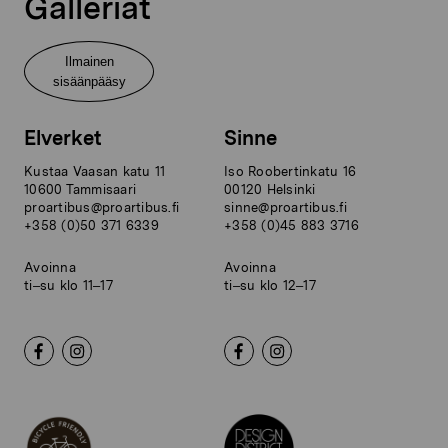
Galleriat
Ilmainen
sisäänpääsy
Elverket
Sinne
Kustaa Vaasan katu 11
Iso Roobertinkatu 16
10600 Tammisaari
00120 Helsinki
proartibus@proartibus.fi
sinne@proartibus.fi
+358 (0)50 371 6339
+358 (0)45 883 3716
Avoinna
Avoinna
ti–su klo 11–17
ti–su klo 12–17