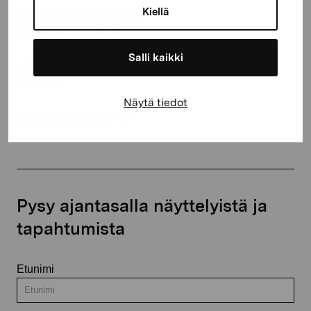
Kiellä
proartibus@proartibus.fi
+358 (0)50 371 6339
Salli kaikki
Näytä tiedot
Ota yhteyttä
Pysy ajantasalla näyttelyistä ja
tapahtumista
Etunimi