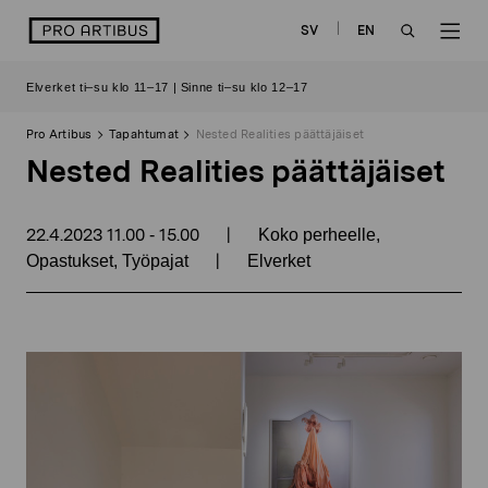
Siirry
logo
SV
EN
sisältöön
OPEN
OP
Elverket ti–su klo 11–17 | Sinne ti–su klo 12–17
SEARCH
NAV
Pro Artibus
Tapahtumat
Nested Realities päättäjäiset
Nested Realities päättäjäiset
22.4.2023
11.00
15.00
|
-
Koko perheelle,
|
Opastukset, Työpajat
Elverket