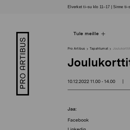
Siirry
Elverket ti–su klo 11–17 | Sinne ti
sisältöön
Tule meille
Open
Pro
sub
Artibus
navigation
logo
Pro Artibus
Tapahtumat
Joulukortti
Joulukortt
10.12.2022
11.00
14.00
|
-
Jaa:
Facebook
Linkedin