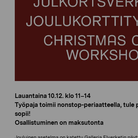
Lauantaina 10.12. klo 11–14
Työpaja toimii nonstop-periaatteella, tule p
sopii!
Osallistuminen on maksutonta
Jouluinen asetelma on katettu Galleria Elverketin näyt