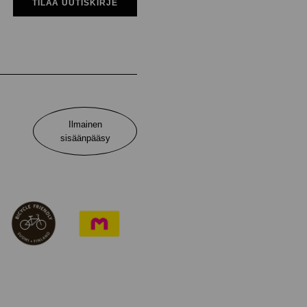
TILAA UUTISKIRJE
Ilmainen
sisäänpääsy