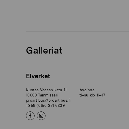
Galleriat
Elverket
Kustaa Vaasan katu 11
Avoinna
10600 Tammisaari
ti–su klo 11–17
proartibus@proartibus.fi
+358 (0)50 371 6339