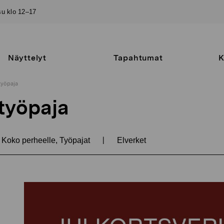
–su klo 12–17
Näyttelyt
Tapahtumat
K
työpaja
ityöpaja
|
Koko perheelle, Työpajat
Elverket