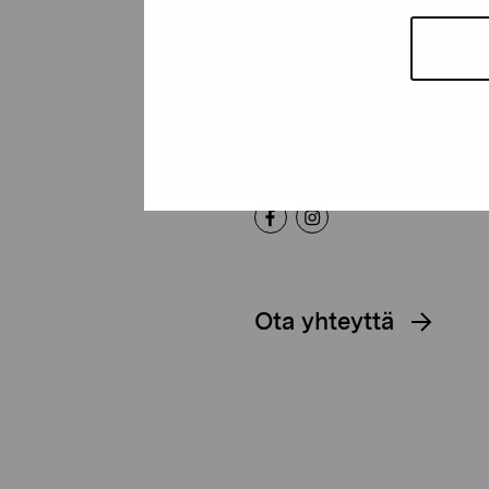
Pro Artibus -s
Kustaa Vaasan katu 11
10600 Tammisaari
proartibus@proartibus.fi
+358 (0)50 371 6339
Ota yhteyttä