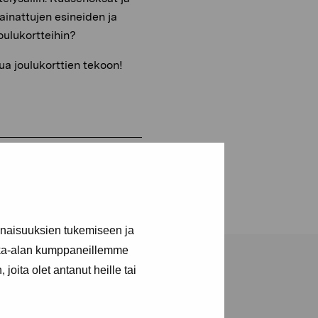
ainattujen esineiden ja
oulukortteihin?
a joulukorttien tekoon!
inaisuuksien tukemiseen ja
kka-alan kumppaneillemme
joita olet antanut heille tai