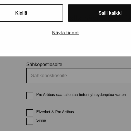
äätiö
Kiellä
Salli kaikki
Pysy ajantasalla näyttelyistä 
Näytä tiedot
Etunimi
Sukunimi
Sähköpostiosoite
Pro Artibus saa tallentaa tietoni yhteydenpitoa varten
Elverket & Pro Artibus
Sinne