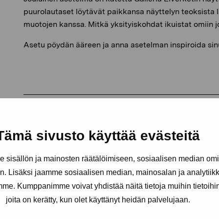
puurolautaset löytävät paikkansa näyttelyn teoksista l
muotojen kanssa. Mitkä yksityiskohdat ikuistat omiin j
Asetu pöydän ääreen ja anna asetelman inspiroida sinu
Tämä sivusto käyttää evästeitä
sisällön ja mainosten räätälöimiseen, sosiaalisen median om
. Lisäksi jaamme sosiaalisen median, mainosalan ja analytii
amme. Kumppanimme voivat yhdistää näitä tietoja muihin tietoihin, 
joita on kerätty, kun olet käyttänyt heidän palvelujaan.