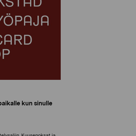
o
i
n
o
n
aikalle kun sinulle
telysaliin. Kuusenoksat ja